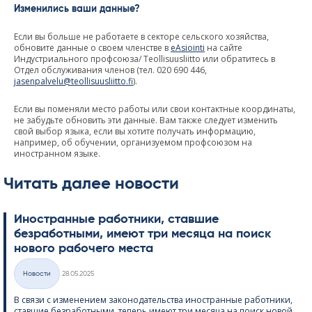
Изменились ваши данные?
Если вы больше не работаете в секторе сельского хозяйства,
обновите данные о своем членстве в
eAsiointi
на сайте
Индустриального профсоюза/ Teollisuusliitto или обратитесь в
Отдел обслуживания членов (тел. 020 690 446,
jasenpalvelu@teollisuusliitto.fi
).
Если вы поменяли место работы или свои контактные координаты,
не забудьте обновить эти данные. Вам также следует изменить
свой выбор языка, если вы хотите получать информацию,
например, об обучении, организуемом профсоюзом на
иностранном языке.
Читать далее новости
Иностранные работники, ставшие
безработными, имеют три месяца на поиск
нового рабочего места
Kirjoitettu
Hовости
28.05.2025
Категории
В связи с изменением законодательства иностранные работники,
ставшие безработными, теперь имеют три месяца на поиск новой