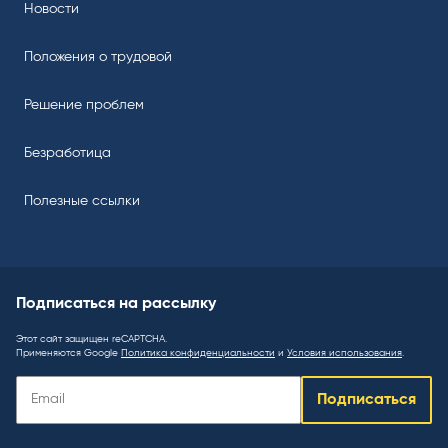
Новости
Положения о трудовой
Решение проблем
Безработица
Полезные ссылки
Подписаться на рассылку
Этот сайт защищен reCAPTCHA.
Применяются Google
Политика конфиденциальности
и
Условия использования
.
Подписаться
Подписаться
на
рассылку
: