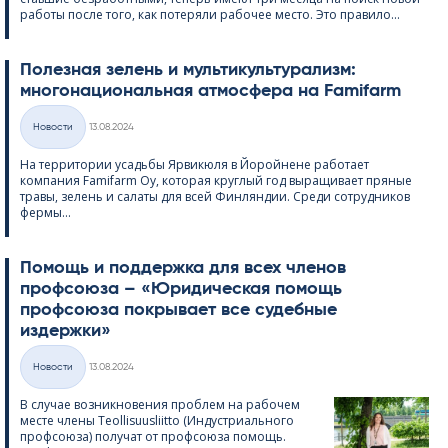
работы после того, как потеряли рабочее место. Это правило...
Полезная зелень и мультикультурализм:
многонациональная атмосфера на Fa­mi­farm
Kirjoitettu
Hовости
13.08.2024
Категории
На территории усадьбы Ярвикюля в Йоройнене работает
компания Fa­mi­farm Oy, которая круглый год выращивает пряные
травы, зелень и салаты для всей Финляндии. Среди сотрудников
фермы...
Помощь и поддержка для всех членов
профсоюза – «Юридическая помощь
профсоюза покрывает все судебные
издержки»
Kirjoitettu
Hовости
13.08.2024
Категории
В случае возникновения проблем на рабочем
месте члены Teol­li­suus­liitto (Индустриального
профсоюза) получат от профсоюза помощь.