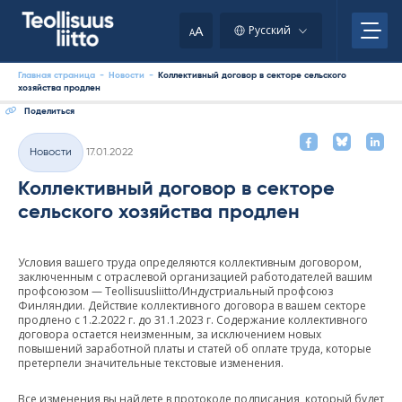
Skip
to
A
Русский
A
content
Главная страница
-
Новости
-
Коллективный договор в секторе сельского
хозяйства продлен
Поделиться
Kirjoitettu
Hовости
17.01.2022
Категории
Коллективный договор в секторе
сельского хозяйства продлен
Условия вашего труда определяются коллективным договором,
заключенным с отраслевой организацией работодателей вашим
профсоюзом — Teollisuusliitto/Индустриальный профсоюз
Финляндии. Действие коллективного договора в вашем секторе
продлено с 1.2.2022 г. до 31.1.2023 г. Содержание коллективного
договора остается неизменным, за исключением новых
повышений заработной платы и статей об оплате труда, которые
претерпели значительные текстовые изменения.
Все изменения вы найдете в протоколе подписания, который будет