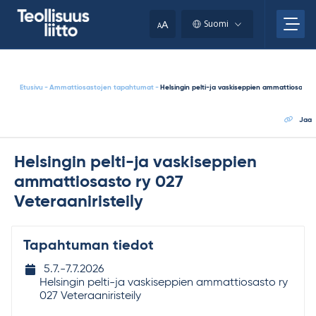
Skip
your
to
A
Suomi
A
content
clipboard.)
Etusivu
-
Ammattiosastojen tapahtumat
-
Helsingin pelti-ja vaskiseppien ammattiosasto r
Jaa
Helsingin pelti-ja vaskiseppien
ammattiosasto ry 027
Veteraaniristeily
Tapahtuman tiedot
Tapahtuman
5.7.-​
7.7.2026
ajankohta
Helsingin pelti-ja vaskiseppien ammattiosasto ry
027 Veteraaniristeily