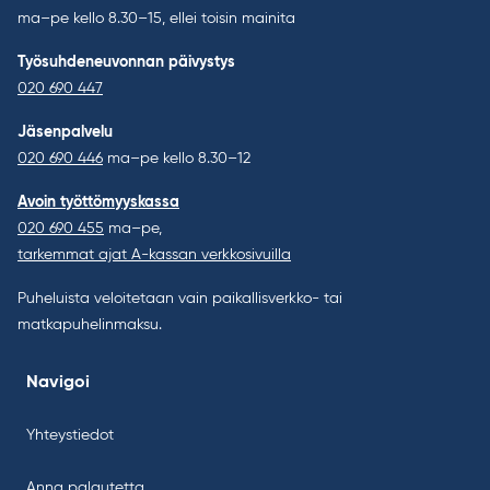
ma–pe kello 8.30–15, ellei toisin mainita
Työsuhdeneuvonnan päivystys
020 690 447
Jäsenpalvelu
020 690 446
ma–pe kello 8.30–12
Avoin työttömyyskassa
020 690 455
ma–pe,
tarkemmat ajat A-kassan verkkosivuilla
Puheluista veloitetaan vain paikallisverkko- tai
matkapuhelinmaksu.
Navigoi
Yhteystiedot
Anna palautetta