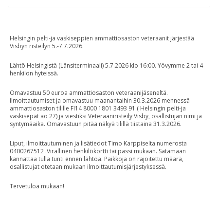
Helsingin pelti-ja vaskiseppien ammattiosaston veteraanit järjestää
Visbyn risteilyn 5.-7.7.2026.
Lähtö Helsingistä (Länsiterminaali) 5.7.2026 klo 16:00. Yövymme 2 tai 4
henkilön hyteissä.
Omavastuu 50 euroa ammattiosaston veteraanijäseneltä.
Ilmoittautumiset ja omavastuu maanantaihin 30.3.2026 mennessä
ammattiosaston tilille FI14 8000 1801 3493 91 ( Helsingin pelti-ja
vaskisepät ao 27) ja viestiksi Veteraaniristeily Visby, osallistujan nimi ja
syntymäaika. Omavastuun pitää näkyä tilillä tiistaina 31.3.2026.
Liput, ilmoittautuminen ja lisätiedot Timo Karppiselta numerosta
0400267512 .Virallinen henkilökortti tai passi mukaan. Satamaan
kannattaa tulla tunti ennen lähtöä. Paikkoja on rajoitettu määrä,
osallistujat otetaan mukaan ilmoittautumisjärjestyksessä.
Tervetuloa mukaan!