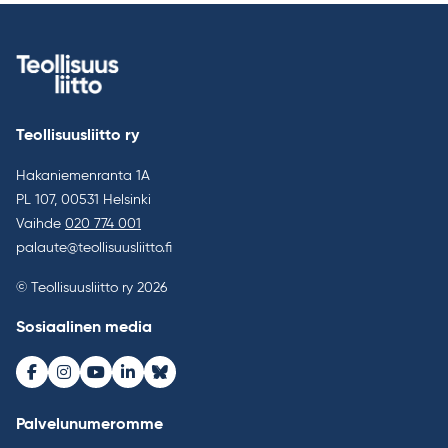
Teollisuusliitto ry
Hakaniemenranta 1A
PL 107, 00531 Helsinki
Vaihde
020 774 001
palaute@teollisuusliitto.fi
© Teollisuusliitto ry 2026
Sosiaalinen media
Facebook
Instagram
Youtube
LinkedIn
Bluesky
Palvelunumeromme