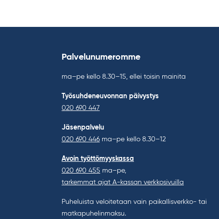
Palvelunumeromme
ma–pe kello 8.30–15, ellei toisin mainita
Työsuhdeneuvonnan päivystys
020 690 447
Jäsenpalvelu
020 690 446
ma–pe kello 8.30–12
Avoin työttömyyskassa
020 690 455
ma–pe,
tarkemmat ajat A-kassan verkkosivuilla
Puheluista veloitetaan vain paikallisverkko- tai
matkapuhelinmaksu.