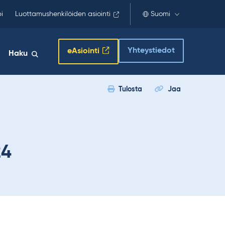
i
Luottamushenkilöiden asiointi
Suomi
Yhteystiedot
eAsiointi
Haku
Tulosta
Jaa
24