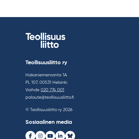
Teollisuusliitto ry
Hakaniemenranta 1A
PL 107, 00531 Helsinki
Vaihde
020 774 001
palaute@teollisuusliitto.fi
© Teollisuusliitto ry 2026
Sosiaalinen media