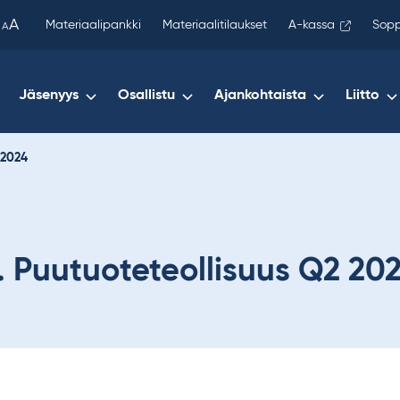
been
A
Materiaalipankki
Materiaalitilaukset
A-kassa
Sopp
A
copied
to
your
Jäsenyys
Osallistu
Ajankohtaista
Liitto
clipboard.)
 2024
. Puutuoteteollisuus Q2 20