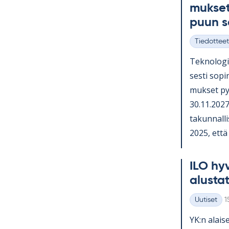
muk­set
puun 
Tiedotteet
Kategoriat
Tek­no­lo­gi
sesti so­pi­
muk­set py
30.11.2027 
ta­kun­nal­li
2025, että o
ILO hy­v
alus­ta­
K
Uutiset
1
Kategoriat
YK:n alai­se