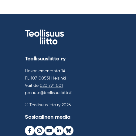
Teollisuusliitto ry
Hakaniemenranta 1A
PL 107, 00531 Helsinki
Vaihde
020 774 001
palaute@teollisuusliitto.fi
© Teollisuusliitto ry 2026
Sosiaalinen media
Facebook
Instagram
Youtube
LinkedIn
Bluesky