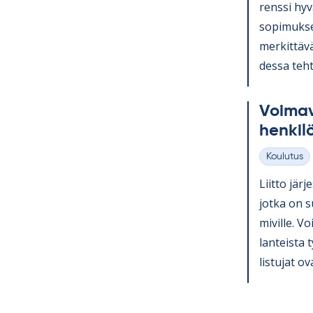
renssi hy­v
so­pi­muk­se
mer­kit­tävä
dessa teh­t
Voi­ma­v
hen­ki­l
Koulutus
Kategoriat
Liitto jär­j
jotka on su
mi­ville. Voi
lan­teista 
lis­tu­jat ov