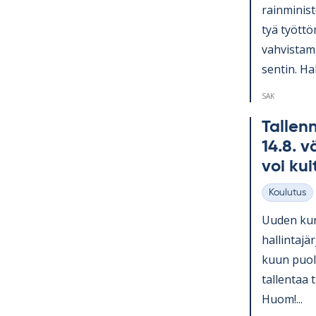
rain­mi­nis­
tyä työt­tö
vah­vis­ta­
sen­tin. Hal
SAK
Tal­lenn
14.8. vä
voi kui
Koulutus
Kategoriat
Uu­den kurs
hal­lin­ta­
kuun puo­li
tal­len­taa 
Huom!...