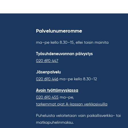
Palvelunumeromme
ma–pe kello 8.30–15, ellei toisin mainita
Työsuhdeneuvonnan päivystys
020 690 447
Jäsenpalvelu
020 690 446
ma–pe kello 8.30–12
Avoin työttömyyskassa
020 690 455
ma–pe,
tarkemmat ajat A-kassan verkkosivuilla
Puheluista veloitetaan vain paikallisverkko- tai
matkapuhelinmaksu.