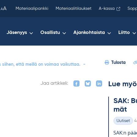
been
A
Materiaalipankki
Materiaalitilaukset
A-kassa
Sopp
A
copied
to
your
Jäsenyys
Osallistu
Ajankohtaista
Liitto
clipboard.)
Tulosta
 siihen, että meillä on voimaa vaikuttaa.
-
Lue myö
Jaa artikkeli:
SAK: Bu
mät
K
Uutiset
4
Kategoriat
SAK:n pää­e