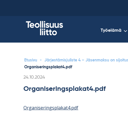
Skip
to
content
Työelämä
Etusivu
-
Järjestämisjuliste 4 – Jäsenmaksu on sijoitus
Organiseringsplakat4.pdf
Kirjoitettu
24.10.2024
Organiseringsplakat4.pdf
Organiseringsplakat4.pdf