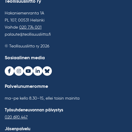
Teollisuusliitto ry
Hakaniemenranta 1A
PL 107, 00531 Helsinki
Vaihde
020 774 001
palaute@teollisuusliitto.fi
© Teollisuusliitto ry 2026
Sosiaalinen media
Facebook
Instagram
Youtube
LinkedIn
Bluesky
Palvelunumeromme
ma–pe kello 8.30–15, ellei toisin mainita
Työsuhdeneuvonnan päivystys
020 690 447
Jäsenpalvelu