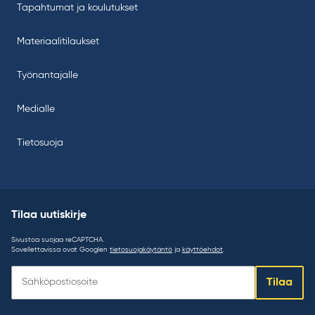
Tapahtumat ja koulutukset
Materiaalitilaukset
Työnantajalle
Medialle
Tietosuoja
Tilaa uutiskirje
Sivustoa suojaa reCAPTCHA.
Sovellettavissa ovat Googlen
tietosuojakäytäntö
ja
käyttöehdot
.
Tilaa
Tilaa
uutiskirje: