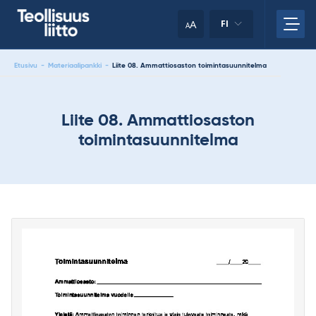
Skip
your
to
A
FI
A
content
clipboard.)
Etusivu
-
Materiaalipankki
-
Liite 08. Ammattiosaston toimintasuunnitelma
Liite 08. Ammattiosaston
toimintasuunnitelma