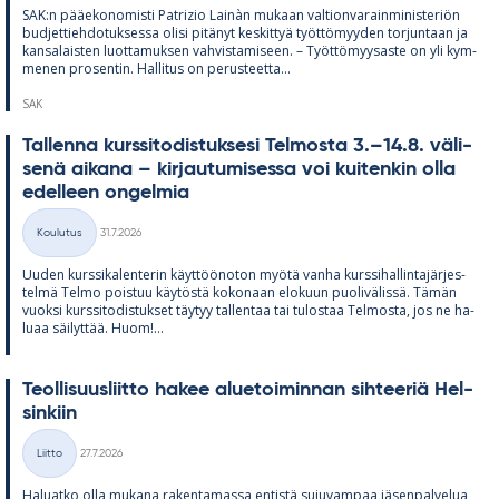
SAK:n pää­e­ko­no­misti Pat­rizio Lainàn mu­kaan val­tion­va­rain­mi­nis­te­riön
bud­jet­tieh­do­tuk­sessa olisi pi­tä­nyt kes­kit­tyä työt­tö­myy­den tor­jun­taan ja
kan­sa­lais­ten luot­ta­muk­sen vah­vis­ta­mi­seen. – Työt­tö­myy­saste on yli kym­
me­nen pro­sen­tin. Hal­li­tus on pe­rus­teetta...
SAK
Tal­lenna kurs­si­to­dis­tuk­sesi Tel­mosta 3.–14.8. vä­li­
senä ai­kana – kir­jau­tu­mi­sessa voi kui­ten­kin olla
edel­leen on­gel­mia
Kirjoitettu
Koulutus
31.7.2026
Kategoriat
Uu­den kurs­si­ka­len­te­rin käyt­töö­no­ton myötä vanha kurs­si­hal­lin­ta­jär­jes­
telmä Telmo pois­tuu käy­töstä ko­ko­naan elo­kuun puo­li­vä­lissä. Tä­män
vuoksi kurs­si­to­dis­tuk­set täy­tyy tal­len­taa tai tu­los­taa Tel­mosta, jos ne ha­
luaa säi­lyt­tää. Huom!...
Teol­li­suus­liitto ha­kee alue­toi­min­nan sih­tee­riä Hel­
sin­kiin
Kirjoitettu
Liitto
27.7.2026
Kategoriat
Ha­luatko olla mu­kana ra­ken­ta­massa en­tistä su­ju­vam­paa jä­sen­pal­ve­lua