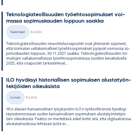
Tek­no­lo­gia­teol­li­suu­den työ­eh­to­so­pi­muk­set voi­
massa so­pi­mus­kau­den lop­puun saakka
Kirjoitettu
Tiedotteet
15.6.2026
Kategoriat
Tek­no­lo­gia­teol­li­suu­den neu­vot­te­luos­a­puo­let ovat yh­tei­sesti so­pi­neet,
että toi­mia­lan val­ta­kun­nal­li­set työ­eh­to­so­pi­muk­set py­sy­vät voi­massa so­
pi­mus­kau­den lop­puun, 30.11.2027 saakka. Tek­no­lo­gia­teol­li­suu­den toi­
mia­lo­jen val­ta­kun­nal­li­sissa työ­eh­to­so­pi­muk­sissa so­vit­tiin ke­vät­tal­vella
2025, että os­a­puo­let tar­kas­te­le­vat...
ILO hy­väk­syi his­to­rial­li­sen so­pi­muk­sen alus­ta­työn­
te­ki­jöi­den oi­keuk­sista
Kirjoitettu
Uutiset
15.6.2026
Kategoriat
YK:n alai­sen Kan­sain­vä­li­sen työ­jär­jes­tön ILO:n työ­kon­fe­renssi hy­väk­syi
täy­sis­tun­nos­saan uu­den kan­sain­vä­li­sen so­pi­muk­sen alus­ta­työn­te­ki­jöi­
den oi­keuk­sista. Pää­tös on mer­kit­tävä as­kel kohti sitä, että di­gi­taa­li­sessa
alus­ta­ta­lou­dessa teh­tä­vää työtä ei...