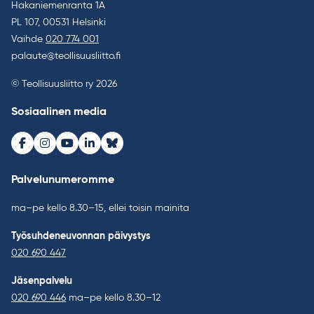
Hakaniemenranta 1A
PL 107, 00531 Helsinki
Vaihde
020 774 001
palaute@teollisuusliitto.fi
© Teollisuusliitto ry 2026
Sosiaalinen media
Facebook
Instagram
Youtube
LinkedIn
Bluesky
Palvelunumeromme
ma–pe kello 8.30–15, ellei toisin mainita
Työsuhdeneuvonnan päivystys
020 690 447
Jäsenpalvelu
020 690 446
ma–pe kello 8.30–12