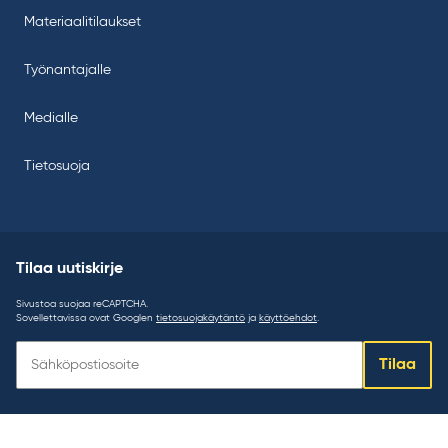
Materiaalitilaukset
Työnantajalle
Medialle
Tietosuoja
Tilaa uutiskirje
Sivustoa suojaa reCAPTCHA.
Sovellettavissa ovat Googlen
tietosuojakäytäntö
ja
käyttöehdot
.
Tilaa
Tilaa
uutiskirje: