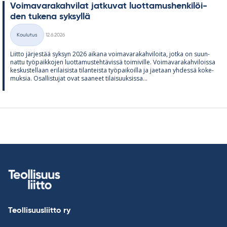
Voi­ma­va­ra­kah­vi­lat jat­ku­vat luot­ta­mus­hen­ki­löi­
den tu­kena syk­syllä
Kirjoitettu
Koulutus
12.6.2026
Kategoriat
Liitto jär­jes­tää syk­syn 2026 ai­kana voi­ma­va­ra­kah­vi­loita, jotka on suun­
nattu työ­paik­ko­jen luot­ta­mus­teh­tä­vissä toi­mi­ville. Voi­ma­va­ra­kah­vi­loissa
kes­kus­tel­laan eri­lai­sista ti­lan­teista työ­pai­koilla ja jae­taan yh­dessä ko­ke­
muk­sia. Osal­lis­tu­jat ovat saa­neet ti­lai­suuk­sissa...
Teollisuusliitto ry