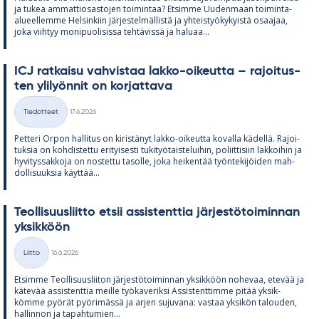
ja tu­kea am­mat­tio­sas­to­jen toi­min­taa? Et­simme Uu­den­maan toi­minta-
alu­eel­lemme Hel­sin­kiin jär­jes­tel­mäl­listä ja yh­teis­työ­ky­kyistä osaa­jaa,
joka viih­tyy mo­ni­puo­li­sissa teh­tä­vissä ja ha­luaa...
ICJ rat­kaisu vah­vis­taa lakko-oi­keutta – ra­joi­tus­
ten yli­lyön­nit on kor­jat­tava
Kirjoitettu
Tiedotteet
17.6.2026
Kategoriat
Pet­teri Or­pon hal­li­tus on ki­ris­tä­nyt lakko-oi­keutta ko­valla kä­dellä. Ra­joi­
tuk­sia on koh­dis­tettu eri­tyi­sesti tu­ki­työ­tais­te­lui­hin, po­liit­ti­siin lak­koi­hin ja
hy­vi­tys­sak­koja on nos­tettu ta­solle, joka hei­ken­tää työn­te­ki­jöi­den mah­
dol­li­suuk­sia käyt­tää...
Teol­li­suus­liitto et­sii as­sis­tent­tia jär­jes­tö­toi­min­nan
yk­sik­köön
Kirjoitettu
Liitto
16.6.2026
Kategoriat
Et­simme Teol­li­suus­lii­ton jär­jes­tö­toi­min­nan yk­sik­köön no­he­vaa, ete­vää ja
kä­te­vää as­sis­tent­tia meille työ­ka­ve­riksi As­sis­tent­timme pi­tää yk­sik­
kömme pyö­rät pyö­ri­mässä ja ar­jen su­ju­vana: vas­taa yk­si­kön ta­lou­den,
hal­lin­non ja ta­pah­tu­mien...