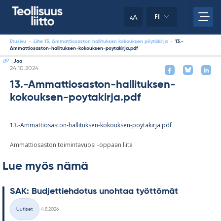
Skip
your
to
A
FI
A
content
clipboard.)
Etusivu
-
Liite 13. Ammattiosaston hallituksen kokouksen pöytäkirja
-
13.-
Ammattiosaston-hallituksen-kokouksen-poytakirja.pdf
Jaa
Kirjoitettu
24.10.2024
13.-Ammattiosaston-hallituksen-
kokouksen-poytakirja.pdf
13.-Ammattiosaston-hallituksen-kokouksen-poytakirja.pdf
Ammattiosaston toimintavuosi -oppaan liite
Lue myös nämä
SAK: Bud­jet­tieh­do­tus unoh­taa työt­tö­mät
Kirjoitettu
Uutiset
4.8.2026
Kategoriat