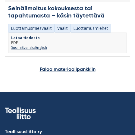
Seinäilmoitus kokouksesta tai
tapahtumasta – käsin täytettävä
Luottamusmiesvaalit
Vaalit
Luottamusmiehet
Lataa tiedosto
PDF
Suomi
Svenska
English
Palaa materiaalipankkiin
Teollisuusliitto ry