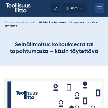
Skip
your
to
A
Suomi
A
content
clipboard.)
Etusivu
-
Materiaalipankki
-
Seinäilmoitus kokouksesta tai tapahtumasta – käsin
täytettävä
Seinäilmoitus kokouksesta tai
tapahtumasta – käsin täytettävä