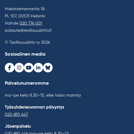
Hakaniemenranta 1A
PL 107, 00531 Helsinki
Vaihde
020 774 001
palaute@teollisuusliitto.fi
© Teollisuusliitto ry 2026
Sosiaalinen media
Facebook
Instagram
Youtube
LinkedIn
Bluesky
Palvelunumeromme
ma–pe kello 8.30–15, ellei toisin mainita
Työsuhdeneuvonnan päivystys
020 690 447
Jäsenpalvelu
020 690 446
ma–pe kello 8.30–12