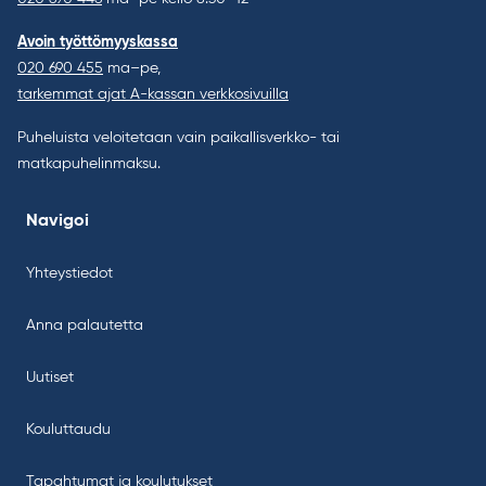
Avoin työttömyyskassa
020 690 455
ma–pe,
tarkemmat ajat A-kassan verkkosivuilla
Puheluista veloitetaan vain paikallisverkko- tai
matkapuhelinmaksu.
Navigoi
Yhteystiedot
Anna palautetta
Uutiset
Kouluttaudu
Tapahtumat ja koulutukset