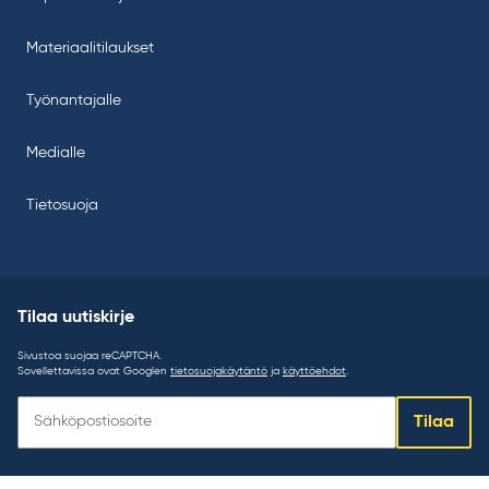
Materiaalitilaukset
Työnantajalle
Medialle
Tietosuoja
Tilaa uutiskirje
Sivustoa suojaa reCAPTCHA.
Sovellettavissa ovat Googlen
tietosuojakäytäntö
ja
käyttöehdot
.
Tilaa
Tilaa
uutiskirje: