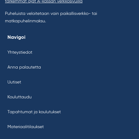
tarkemmat ajat A-kassan verkkosivuilla
Puheluista veloitetaan vain paikallisverkko- tai
matkapuhelinmaksu.
Navigoi
Yhteystiedot
Anna palautetta
Uutiset
Kouluttaudu
Tapahtumat ja koulutukset
Materiaalitilaukset