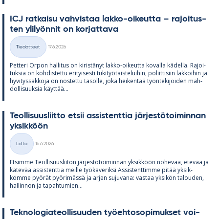
ICJ rat­kaisu vah­vis­taa lakko-oi­keutta – ra­joi­tus­
ten yli­lyön­nit on kor­jat­tava
Kirjoitettu
Tiedotteet
17.6.2026
Kategoriat
Pet­teri Or­pon hal­li­tus on ki­ris­tä­nyt lakko-oi­keutta ko­valla kä­dellä. Ra­joi­
tuk­sia on koh­dis­tettu eri­tyi­sesti tu­ki­työ­tais­te­lui­hin, po­liit­ti­siin lak­koi­hin ja
hy­vi­tys­sak­koja on nos­tettu ta­solle, joka hei­ken­tää työn­te­ki­jöi­den mah­
dol­li­suuk­sia käyt­tää...
Teol­li­suus­liitto et­sii as­sis­tent­tia jär­jes­tö­toi­min­nan
yk­sik­köön
Kirjoitettu
Liitto
16.6.2026
Kategoriat
Et­simme Teol­li­suus­lii­ton jär­jes­tö­toi­min­nan yk­sik­köön no­he­vaa, ete­vää ja
kä­te­vää as­sis­tent­tia meille työ­ka­ve­riksi As­sis­tent­timme pi­tää yk­sik­
kömme pyö­rät pyö­ri­mässä ja ar­jen su­ju­vana: vas­taa yk­si­kön ta­lou­den,
hal­lin­non ja ta­pah­tu­mien...
Tek­no­lo­gia­teol­li­suu­den työ­eh­to­so­pi­muk­set voi­