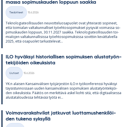
massa so­pi­mus­kau­den lop­puun saakka
Kirjoitettu
Tiedotteet
15.6.2026
Kategoriat
Tek­no­lo­gia­teol­li­suu­den neu­vot­te­luos­a­puo­let ovat yh­tei­sesti so­pi­neet,
että toi­mia­lan val­ta­kun­nal­li­set työ­eh­to­so­pi­muk­set py­sy­vät voi­massa so­
pi­mus­kau­den lop­puun, 30.11.2027 saakka. Tek­no­lo­gia­teol­li­suu­den toi­
mia­lo­jen val­ta­kun­nal­li­sissa työ­eh­to­so­pi­muk­sissa so­vit­tiin ke­vät­tal­vella
2025, että os­a­puo­let tar­kas­te­le­vat...
ILO hy­väk­syi his­to­rial­li­sen so­pi­muk­sen alus­ta­työn­
te­ki­jöi­den oi­keuk­sista
Kirjoitettu
Uutiset
15.6.2026
Kategoriat
YK:n alai­sen Kan­sain­vä­li­sen työ­jär­jes­tön ILO:n työ­kon­fe­renssi hy­väk­syi
täy­sis­tun­nos­saan uu­den kan­sain­vä­li­sen so­pi­muk­sen alus­ta­työn­te­ki­jöi­
den oi­keuk­sista. Pää­tös on mer­kit­tävä as­kel kohti sitä, että di­gi­taa­li­sessa
alus­ta­ta­lou­dessa teh­tä­vää työtä ei...
Voi­ma­va­ra­kah­vi­lat jat­ku­vat luot­ta­mus­hen­ki­löi­
den tu­kena syk­syllä
Kirjoitettu