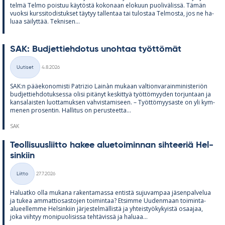
telmä Telmo pois­tuu käy­töstä ko­ko­naan elo­kuun puo­li­vä­lissä. Tä­män
vuoksi kurs­si­to­dis­tuk­set täy­tyy tal­len­taa tai tu­los­taa Tel­mosta, jos ne ha­
luaa säi­lyt­tää. Tek­ni­sen...
SAK: Bud­jet­tieh­do­tus unoh­taa työt­tö­mät
Kirjoitettu
Uutiset
4.8.2026
Kategoriat
SAK:n pää­e­ko­no­misti Pat­rizio Lainàn mu­kaan val­tion­va­rain­mi­nis­te­riön
bud­jet­tieh­do­tuk­sessa olisi pi­tä­nyt kes­kit­tyä työt­tö­myy­den tor­jun­taan ja
kan­sa­lais­ten luot­ta­muk­sen vah­vis­ta­mi­seen. – Työt­tö­myy­saste on yli kym­
me­nen pro­sen­tin. Hal­li­tus on pe­rus­teetta...
SAK
Teol­li­suus­liitto ha­kee alue­toi­min­nan sih­tee­riä Hel­
sin­kiin
Kirjoitettu
Liitto
27.7.2026
Kategoriat
Ha­luatko olla mu­kana ra­ken­ta­massa en­tistä su­ju­vam­paa jä­sen­pal­ve­lua
ja tu­kea am­mat­tio­sas­to­jen toi­min­taa? Et­simme Uu­den­maan toi­minta-
alu­eel­lemme Hel­sin­kiin jär­jes­tel­mäl­listä ja yh­teis­työ­ky­kyistä osaa­jaa,
joka viih­tyy mo­ni­puo­li­sissa teh­tä­vissä ja ha­luaa...