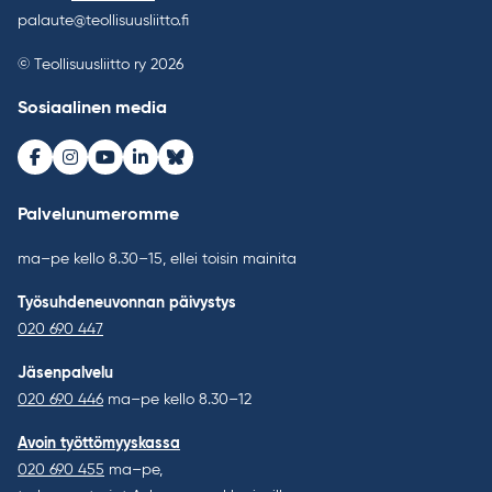
palaute@teollisuusliitto.fi
© Teollisuusliitto ry 2026
Sosiaalinen media
Facebook
Instagram
Youtube
LinkedIn
Bluesky
Palvelunumeromme
ma–pe kello 8.30–15, ellei toisin mainita
Työsuhdeneuvonnan päivystys
020 690 447
Jäsenpalvelu
020 690 446
ma–pe kello 8.30–12
Avoin työttömyyskassa
020 690 455
ma–pe,