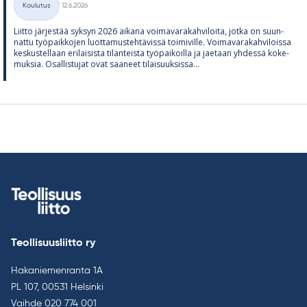
Koulutus
12.6.2026
Kategoriat
Liitto jär­jes­tää syk­syn 2026 ai­kana voi­ma­va­ra­kah­vi­loita, jotka on suun­
nattu työ­paik­ko­jen luot­ta­mus­teh­tä­vissä toi­mi­ville. Voi­ma­va­ra­kah­vi­loissa
kes­kus­tel­laan eri­lai­sista ti­lan­teista työ­pai­koilla ja jae­taan yh­dessä ko­ke­
muk­sia. Osal­lis­tu­jat ovat saa­neet ti­lai­suuk­sissa...
Teollisuusliitto ry
Hakaniemenranta 1A
PL 107, 00531 Helsinki
Vaihde
020 774 001