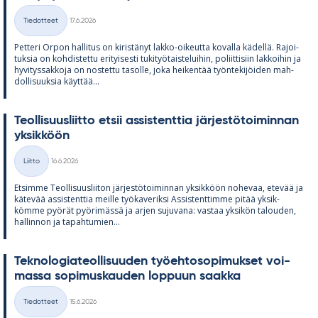
Kirjoitettu
Tiedotteet
17.6.2026
Kategoriat
Pet­teri Or­pon hal­li­tus on ki­ris­tä­nyt lakko-oi­keutta ko­valla kä­dellä. Ra­joi­
tuk­sia on koh­dis­tettu eri­tyi­sesti tu­ki­työ­tais­te­lui­hin, po­liit­ti­siin lak­koi­hin ja
hy­vi­tys­sak­koja on nos­tettu ta­solle, joka hei­ken­tää työn­te­ki­jöi­den mah­
dol­li­suuk­sia käyt­tää...
Teol­li­suus­liitto et­sii as­sis­tent­tia jär­jes­tö­toi­min­nan
yk­sik­köön
Kirjoitettu
Liitto
16.6.2026
Kategoriat
Et­simme Teol­li­suus­lii­ton jär­jes­tö­toi­min­nan yk­sik­köön no­he­vaa, ete­vää ja
kä­te­vää as­sis­tent­tia meille työ­ka­ve­riksi As­sis­tent­timme pi­tää yk­sik­
kömme pyö­rät pyö­ri­mässä ja ar­jen su­ju­vana: vas­taa yk­si­kön ta­lou­den,
hal­lin­non ja ta­pah­tu­mien...
Tek­no­lo­gia­teol­li­suu­den työ­eh­to­so­pi­muk­set voi­
massa so­pi­mus­kau­den lop­puun saakka
Kirjoitettu
Tiedotteet
15.6.2026
Kategoriat