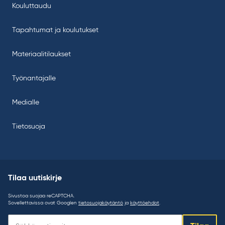
Kouluttaudu
Tapahtumat ja koulutukset
Materiaalitilaukset
Työnantajalle
Medialle
Tietosuoja
Tilaa uutiskirje
Sivustoa suojaa reCAPTCHA.
Sovellettavissa ovat Googlen
tietosuojakäytäntö
ja
käyttöehdot
.
Tilaa