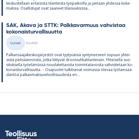
kes­kus­tel­laan eri­lai­sista ti­lan­teista työ­pai­koilla ja jae­taan yh­dessä ko­ke­
muk­sia. Osal­lis­tu­jat ovat saa­neet ti­lai­suuk­sissa...
SAK, Akava ja STTK: Palk­ka­var­muus vah­vis­taa
ko­ko­nais­tur­val­li­suutta
Kirjoitettu
Uutiset
12.6.2026
Kategoriat
Pal­kan­saa­ja­kes­kus­jär­jes­töt ovat tyy­ty­väi­siä syn­ty­nee­seen so­puun yh­tei­
sistä pe­li­sään­nöistä, jotka liit­ty­vät droo­niuh­ka­ti­lan­tei­siin. Yh­tei­sellä suo­
si­tuk­sella työ­elä­mässä nou­da­tet­ta­vista toi­min­ta­ta­voista vah­vis­te­taan ko­
ko­nais­tur­val­li­suutta. – Os­a­puo­let tul­kit­se­vat voi­massa ole­vaa työ­lain­sää­
dän­töä pal­kan­mak­su­vel­vol­li­suu­desta eri...