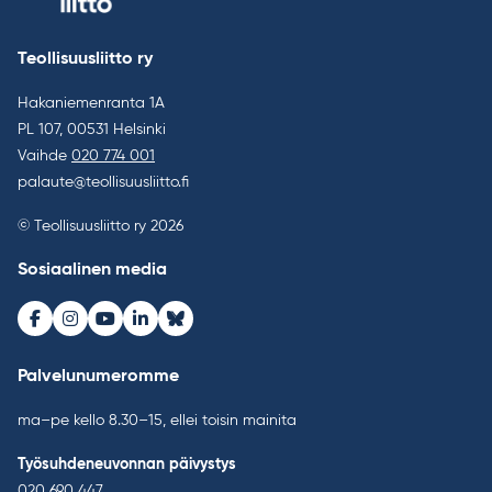
Teollisuusliitto ry
Hakaniemenranta 1A
PL 107, 00531 Helsinki
Vaihde
020 774 001
palaute@teollisuusliitto.fi
© Teollisuusliitto ry 2026
Sosiaalinen media
Facebook
Instagram
Youtube
LinkedIn
Bluesky
Palvelunumeromme
ma–pe kello 8.30–15, ellei toisin mainita
Työsuhdeneuvonnan päivystys
020 690 447