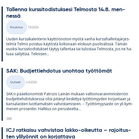
Tal­lenna kurs­si­to­dis­tuk­sesi Tel­mosta 14.8. men­
nessä
Kirjoitettu
Koulutus
7.8.2026
Kategoriat
Uu­den kurs­si­ka­len­te­rin käyt­töö­no­ton myötä vanha kurs­si­hal­lin­ta­jär­jes­
telmä Telmo pois­tuu käy­töstä ko­ko­naan elo­kuun puo­li­vä­lissä. Tä­män
vuoksi kurs­si­to­dis­tuk­set täy­tyy tal­len­taa tai tu­los­taa Tel­mosta, jos ne ha­
luaa säi­lyt­tää. Tek­ni­sen...
SAK: Bud­jet­tieh­do­tus unoh­taa työt­tö­mät
Kirjoitettu
Uutiset
4.8.2026
Kategoriat
SAK:n pää­e­ko­no­misti Pat­rizio Lainàn mu­kaan val­tion­va­rain­mi­nis­te­riön
bud­jet­tieh­do­tuk­sessa olisi pi­tä­nyt kes­kit­tyä työt­tö­myy­den tor­jun­taan ja
kan­sa­lais­ten luot­ta­muk­sen vah­vis­ta­mi­seen. – Työt­tö­myy­saste on yli kym­
me­nen pro­sen­tin. Hal­li­tus on pe­rus­teetta...
SAK
ICJ rat­kaisu vah­vis­taa lakko-oi­keutta – ra­joi­tus­
ten yli­lyön­nit on kor­jat­tava