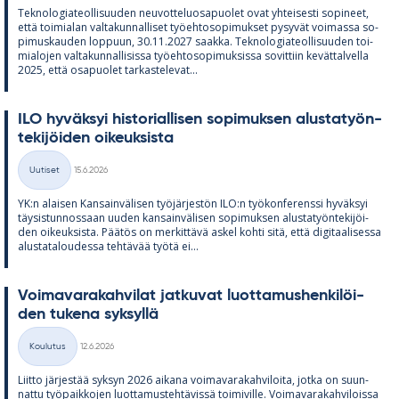
Tek­no­lo­gia­teol­li­suu­den neu­vot­te­luos­a­puo­let ovat yh­tei­sesti so­pi­neet,
että toi­mia­lan val­ta­kun­nal­li­set työ­eh­to­so­pi­muk­set py­sy­vät voi­massa so­
pi­mus­kau­den lop­puun, 30.11.2027 saakka. Tek­no­lo­gia­teol­li­suu­den toi­
mia­lo­jen val­ta­kun­nal­li­sissa työ­eh­to­so­pi­muk­sissa so­vit­tiin ke­vät­tal­vella
2025, että os­a­puo­let tar­kas­te­le­vat...
ILO hy­väk­syi his­to­rial­li­sen so­pi­muk­sen alus­ta­työn­
te­ki­jöi­den oi­keuk­sista
Kirjoitettu
Uutiset
15.6.2026
Kategoriat
YK:n alai­sen Kan­sain­vä­li­sen työ­jär­jes­tön ILO:n työ­kon­fe­renssi hy­väk­syi
täy­sis­tun­nos­saan uu­den kan­sain­vä­li­sen so­pi­muk­sen alus­ta­työn­te­ki­jöi­
den oi­keuk­sista. Pää­tös on mer­kit­tävä as­kel kohti sitä, että di­gi­taa­li­sessa
alus­ta­ta­lou­dessa teh­tä­vää työtä ei...
Voi­ma­va­ra­kah­vi­lat jat­ku­vat luot­ta­mus­hen­ki­löi­
den tu­kena syk­syllä
Kirjoitettu
Koulutus
12.6.2026
Kategoriat
Liitto jär­jes­tää syk­syn 2026 ai­kana voi­ma­va­ra­kah­vi­loita, jotka on suun­
nattu työ­paik­ko­jen luot­ta­mus­teh­tä­vissä toi­mi­ville. Voi­ma­va­ra­kah­vi­loissa