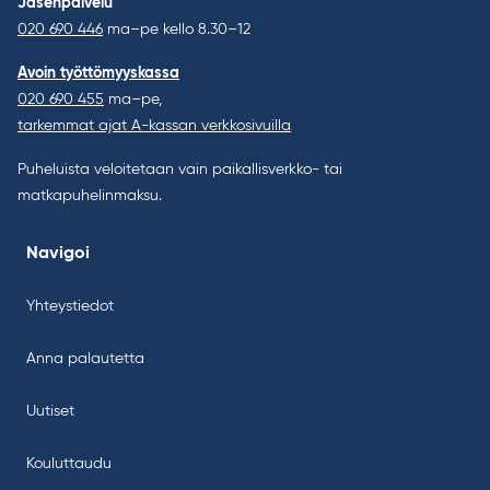
Jäsenpalvelu
020 690 446
ma–pe kello 8.30–12
Avoin työttömyyskassa
020 690 455
ma–pe,
tarkemmat ajat A-kassan verkkosivuilla
Puheluista veloitetaan vain paikallisverkko- tai
matkapuhelinmaksu.
Navigoi
Yhteystiedot
Anna palautetta
Uutiset
Kouluttaudu