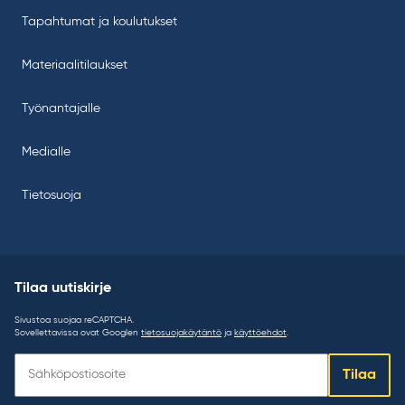
Tapahtumat ja koulutukset
Materiaalitilaukset
Työnantajalle
Medialle
Tietosuoja
Tilaa uutiskirje
Sivustoa suojaa reCAPTCHA.
Sovellettavissa ovat Googlen
tietosuojakäytäntö
ja
käyttöehdot
.
Tilaa
Tilaa
uutiskirje: