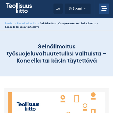
Skip
your
to
A
Suomi
A
content
clipboard.)
Etusivu
-
Materiaalipankki
-
Seinäilmoitus työsuojeluvaltuutetuiksi valituista –
Koneella tai käsin täytettävä
Seinäilmoitus
työsuojeluvaltuutetuiksi valituista –
Koneella tai käsin täytettävä