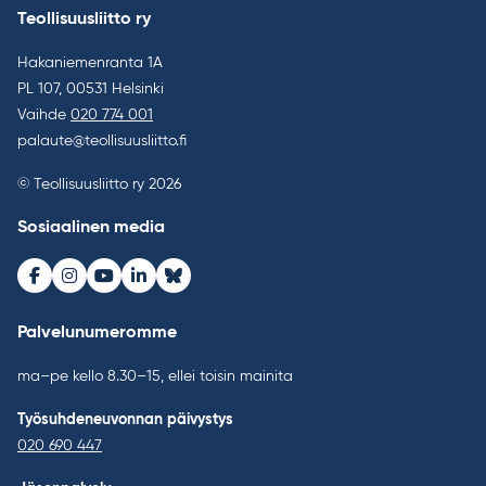
Teollisuusliitto ry
Hakaniemenranta 1A
PL 107, 00531 Helsinki
Vaihde
020 774 001
palaute@teollisuusliitto.fi
© Teollisuusliitto ry 2026
Sosiaalinen media
Facebook
Instagram
Youtube
LinkedIn
Bluesky
Palvelunumeromme
ma–pe kello 8.30–15, ellei toisin mainita
Työsuhdeneuvonnan päivystys
020 690 447