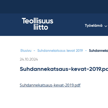
Skip
to
content
Työelämä
Etusivu
-
Suhdannekatsaus kevat 2019
-
Suhdanneka
Kirjoitettu
24.10.2024
Suhdannekatsaus-kevat-2019.p
Suhdannekatsaus-kevat-2019.pdf