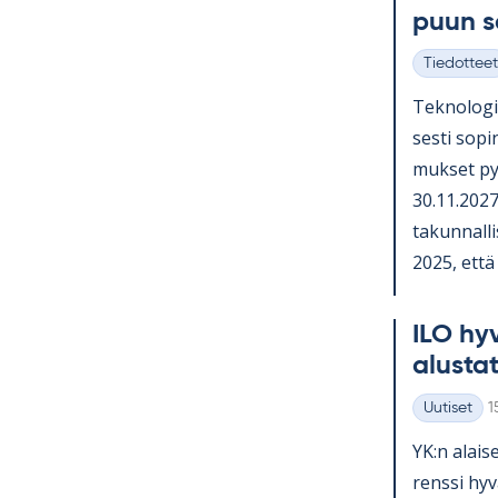
puun 
Tiedotteet
Kategoriat
Tek­no­lo­gi
sesti so­pi­
muk­set py
30.11.2027 
ta­kun­nal­li
2025, että o
ILO hy­v
alus­ta­
K
Uutiset
1
Kategoriat
YK:n alai­se
renssi hy­v