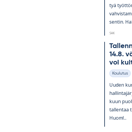
tyä työt­tö
vah­vis­ta­
sen­tin. Hal
SAK
Tal­lenn
14.8. vä
voi kui
Koulutus
Kategoriat
Uu­den kurs
hal­lin­ta­
kuun puo­li
tal­len­taa 
Huom!...