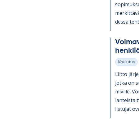
so­pi­muk­se
mer­kit­tävä
dessa teh­t
Voi­ma­v
hen­ki­l
Koulutus
Kategoriat
Liitto jär­j
jotka on su
mi­ville. Voi
lan­teista 
lis­tu­jat ov