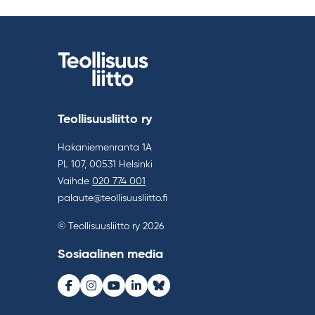
Teollisuusliitto ry
Hakaniemenranta 1A
PL 107, 00531 Helsinki
Vaihde
020 774 001
palaute@teollisuusliitto.fi
© Teollisuusliitto ry 2026
Sosiaalinen media
Facebook
Instagram
Youtube
LinkedIn
Bluesky