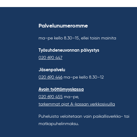
Palvelunumeromme
ma–pe kello 8.30–15, ellei toisin mainita
Työsuhdeneuvonnan päivystys
020 690 447
Jäsenpalvelu
020 690 446
ma–pe kello 8.30–12
Avoin työttömyyskassa
020 690 455
ma–pe,
tarkemmat ajat A-kassan verkkosivuilla
Puheluista veloitetaan vain paikallisverkko- tai
matkapuhelinmaksu.