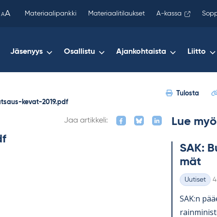
been
A
Materiaalipankki
Materiaalitilaukset
A-kassa
Sopp
A
copied
to
your
Jäsenyys
Osallistu
Ajankohtaista
Liitto
clipboard.)
Tulosta
tsaus-kevat-2019.pdf
Lue myö
Jaa artikkeli:
df
SAK: Bu
mät
K
Uutiset
4
Kategoriat
SAK:n pää­e
rain­mi­nis­