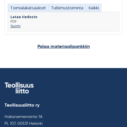
Toimialakatsaukset
Tutkimustoiminta
Kaikki
Lataa tiedosto
PDF
Suomi
Palaa materiaalipankkiin
Teollisuusliitto ry
Hakaniemenranta 1A
PL 107, 00531 Helsinki