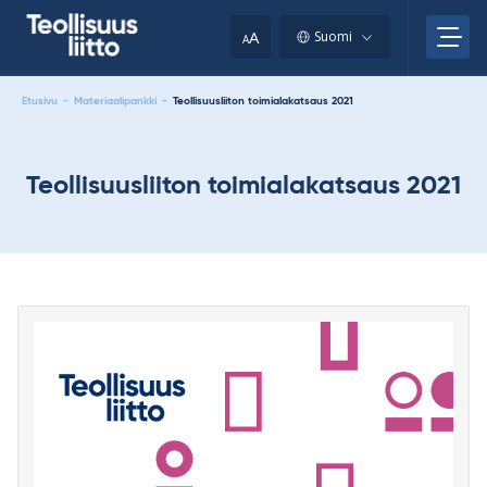
Skip
your
to
A
Suomi
A
content
clipboard.)
Etusivu
-
Materiaalipankki
-
Teollisuusliiton toimialakatsaus 2021
Teollisuusliiton toimialakatsaus 2021