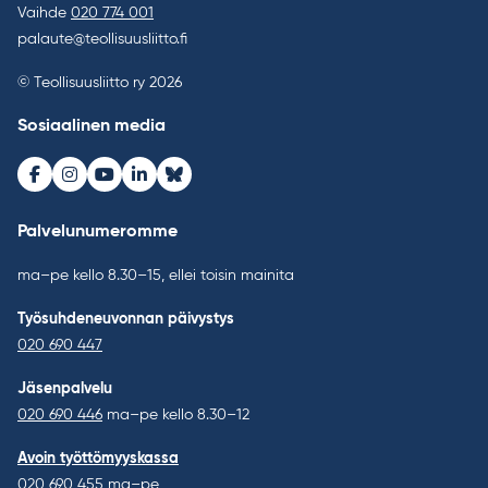
Vaihde
020 774 001
palaute@teollisuusliitto.fi
© Teollisuusliitto ry 2026
Sosiaalinen media
Facebook
Instagram
Youtube
LinkedIn
Bluesky
Palvelunumeromme
ma–pe kello 8.30–15, ellei toisin mainita
Työsuhdeneuvonnan päivystys
020 690 447
Jäsenpalvelu
020 690 446
ma–pe kello 8.30–12
Avoin työttömyyskassa
020 690 455
ma–pe,