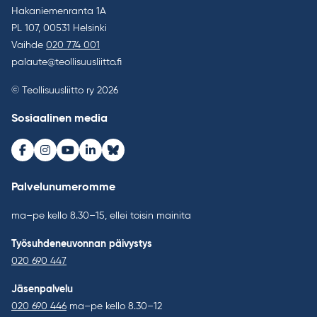
Hakaniemenranta 1A
PL 107, 00531 Helsinki
Vaihde
020 774 001
palaute@teollisuusliitto.fi
© Teollisuusliitto ry 2026
Sosiaalinen media
Facebook
Instagram
Youtube
LinkedIn
Bluesky
Palvelunumeromme
ma–pe kello 8.30–15, ellei toisin mainita
Työsuhdeneuvonnan päivystys
020 690 447
Jäsenpalvelu
020 690 446
ma–pe kello 8.30–12