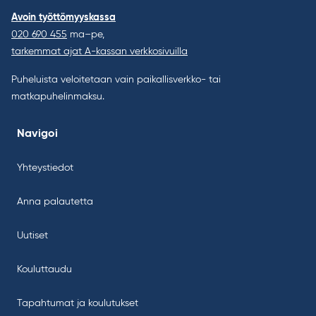
Avoin työttömyyskassa
020 690 455
ma–pe,
tarkemmat ajat A-kassan verkkosivuilla
Puheluista veloitetaan vain paikallisverkko- tai
matkapuhelinmaksu.
Navigoi
Yhteystiedot
Anna palautetta
Uutiset
Kouluttaudu
Tapahtumat ja koulutukset