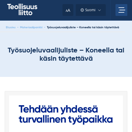
Skip
your
to
A
Suomi
A
content
clipboard.)
Etusivu
-
Materiaalipankki
-
Työsuojeluvaalijuliste – Koneella tai käsin täytettävä
Työsuojeluvaalijuliste – Koneella tai
käsin täytettävä