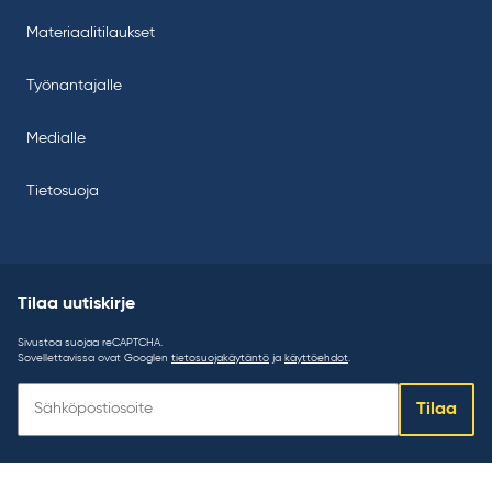
Materiaalitilaukset
Työnantajalle
Medialle
Tietosuoja
Tilaa uutiskirje
Sivustoa suojaa reCAPTCHA.
Sovellettavissa ovat Googlen
tietosuojakäytäntö
ja
käyttöehdot
.
Tilaa
Tilaa
uutiskirje: