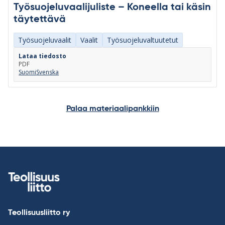
Työsuojeluvaalijuliste – Koneella tai käsin
täytettävä
Työsuojeluvaalit
Vaalit
Työsuojeluvaltuutetut
Lataa tiedosto
PDF
Suomi
Svenska
Palaa materiaalipankkiin
Teollisuusliitto ry