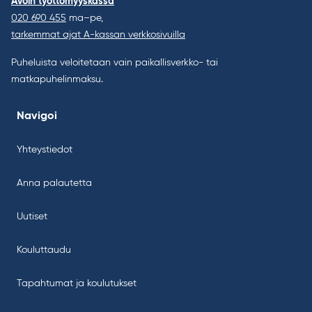
Avoin työttömyyskassa
020 690 455
ma–pe,
tarkemmat ajat A-kassan verkkosivuilla
Puheluista veloitetaan vain paikallisverkko- tai
matkapuhelinmaksu.
Navigoi
Yhteystiedot
Anna palautetta
Uutiset
Kouluttaudu
Tapahtumat ja koulutukset