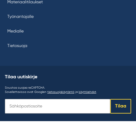
Materiaalitilaukset
Työnantajalle
Medialle
Tietosuoja
Tilaa uutiskirje
Sivustoa suojaa reCAPTCHA.
Sovellettavissa ovat Googlen
tietosuojakäytäntö
ja
käyttöehdot
.
Tilaa
Tilaa
uutiskirje: