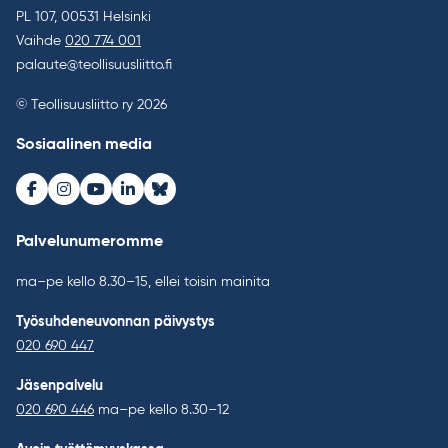
PL 107, 00531 Helsinki
Vaihde
020 774 001
palaute@teollisuusliitto.fi
© Teollisuusliitto ry 2026
Sosiaalinen media
Facebook
Instagram
Youtube
LinkedIn
Bluesky
Palvelunumeromme
ma–pe kello 8.30–15, ellei toisin mainita
Työsuhdeneuvonnan päivystys
020 690 447
Jäsenpalvelu
020 690 446
ma–pe kello 8.30–12