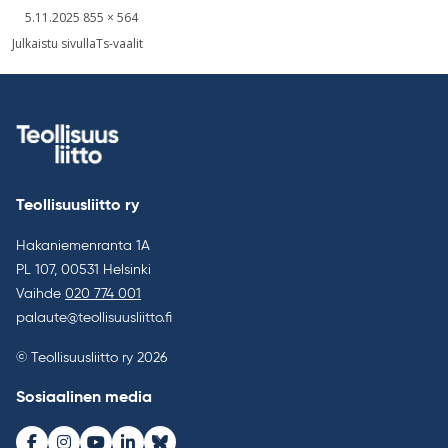
Kirjoitettu
Täysikokoinen
5.11.2025
855 × 564
kuva
Artikkelien
Julkaistu sivulla
Ts-vaalit
selaus
Teollisuusliitto ry
Hakaniemenranta 1A
PL 107, 00531 Helsinki
Vaihde
020 774 001
palaute@teollisuusliitto.fi
© Teollisuusliitto ry 2026
Sosiaalinen media