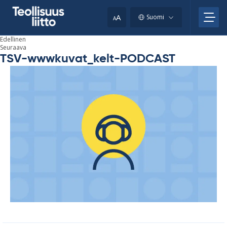
Skip
your
to
A
Suomi
A
content
clipboard.)
Edellinen
Seuraava
TSV-wwwkuvat_kelt-PODCAST