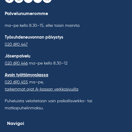
Facebook
Instagram
Youtube
LinkedIn
Bluesky
Palvelunumeromme
ma–pe kello 8.30–15, ellei toisin mainita
Työsuhdeneuvonnan päivystys
020 690 447
Jäsenpalvelu
020 690 446
ma–pe kello 8.30–12
Avoin työttömyyskassa
020 690 455
ma–pe,
tarkemmat ajat A-kassan verkkosivuilla
Puheluista veloitetaan vain paikallisverkko- tai
matkapuhelinmaksu.
Navigoi