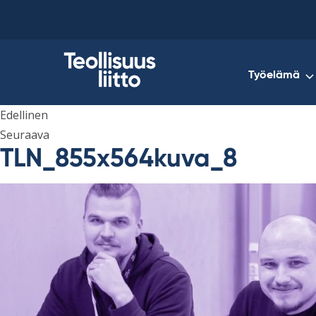
Skip
to
content
Työelämä
Edellinen
Seuraava
TLN_855x564kuva_8