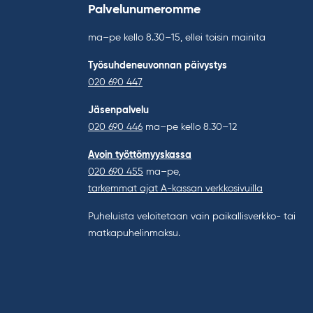
Palvelunumeromme
ma–pe kello 8.30–15, ellei toisin mainita
Työsuhdeneuvonnan päivystys
020 690 447
Jäsenpalvelu
020 690 446
ma–pe kello 8.30–12
Avoin työttömyyskassa
020 690 455
ma–pe,
tarkemmat ajat A-kassan verkkosivuilla
Puheluista veloitetaan vain paikallisverkko- tai
matkapuhelinmaksu.