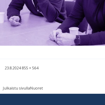
Kirjoitettu
Täysikokoinen
23.8.2024
855 × 564
kuva
Artikkelien
Julkaistu sivulla
Nuoret
selaus