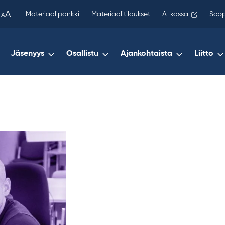
been
A
Materiaalipankki
Materiaalitilaukset
A-kassa
Sopp
A
copied
to
your
Jäsenyys
Osallistu
Ajankohtaista
Liitto
clipboard.)