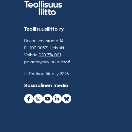
Teollisuusliitto ry
Hakaniemenranta 1A
PL 107, 00531 Helsinki
Vaihde
020 774 001
palaute@teollisuusliitto.fi
© Teollisuusliitto ry 2026
Sosiaalinen media
Facebook
Instagram
Youtube
LinkedIn
Bluesky