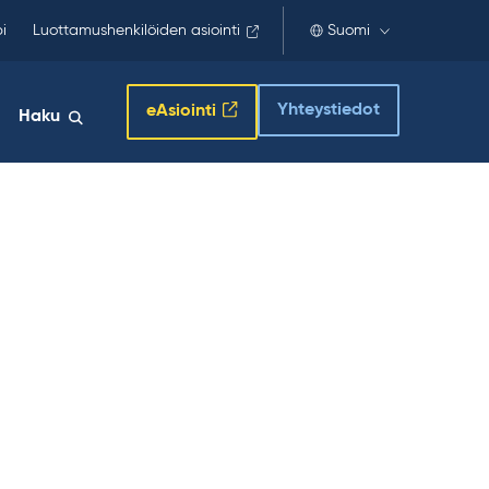
i
Luottamushenkilöiden asiointi
Suomi
Yhteystiedot
eAsiointi
Haku