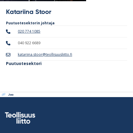
Katariina Stoor
Puutuotesektorin johtaja
020 774 1085
040 922 6689
katariina.stoor@teollisuusliitto.fi
Puutuotesektori
Jaa