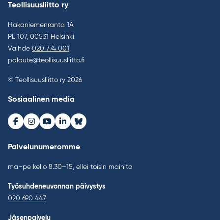
Teollisuusliitto ry
Hakaniemenranta 1A
PL 107, 00531 Helsinki
Vaihde
020 774 001
palaute@teollisuusliitto.fi
© Teollisuusliitto ry 2026
Sosiaalinen media
Facebook
Instagram
Youtube
LinkedIn
Bluesky
Palvelunumeromme
ma–pe kello 8.30–15, ellei toisin mainita
Työsuhdeneuvonnan päivystys
020 690 447
Jäsenpalvelu