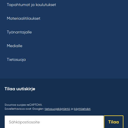
Tapahtumat ja koulutukset
Materiaalitilaukset
Työnantajalle
Medialle
Tietosuoja
Tilaa uutiskirje
Sivustoa suojaa reCAPTCHA.
Sovellettavissa ovat Googlen
tietosuojakäytäntö
ja
käyttöehdot
.
Tilaa
Tilaa
uutiskirje: