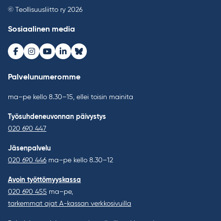
© Teollisuusliitto ry 2026
Sosiaalinen media
Facebook
Instagram
Youtube
LinkedIn
Bluesky
Palvelunumeromme
ma–pe kello 8.30–15, ellei toisin mainita
Työsuhdeneuvonnan päivystys
020 690 447
Jäsenpalvelu
020 690 446
ma–pe kello 8.30–12
Avoin työttömyyskassa
020 690 455
ma–pe,
tarkemmat ajat A-kassan verkkosivuilla