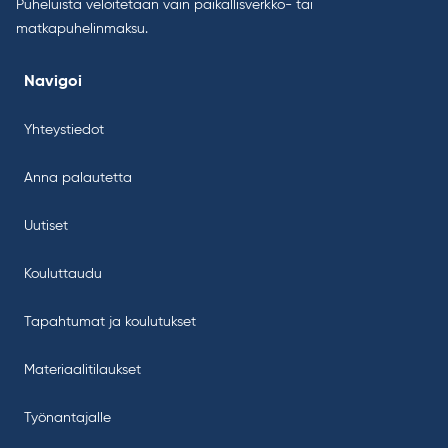
Puheluista veloitetaan vain paikallisverkko- tai
matkapuhelinmaksu.
Navigoi
Yhteystiedot
Anna palautetta
Uutiset
Kouluttaudu
Tapahtumat ja koulutukset
Materiaalitilaukset
Työnantajalle