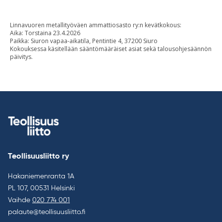
Linnavuoren metallityöväen ammattiosasto ry:n kevätkokous:
Aika: Torstaina 23.4.2026
Paikka: Siuron vapaa-aikatila, Pentintie 4, 37200 Siuro
Kokouksessa käsitellään sääntömääräiset asiat sekä talousohjesäännön
päivitys.
Teollisuusliitto ry
Hakaniemenranta 1A
PL 107, 00531 Helsinki
Vaihde
020 774 001
palaute@teollisuusliitto.fi