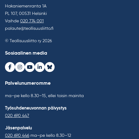
Hakaniemenranta 1A
PL 107, 00531 Helsinki
Vaihde
020 774 001
palaute@teollisuusliitto.fi
© Teollisuusliitto ry 2026
Sosiaalinen media
Facebook
Instagram
Youtube
LinkedIn
Bluesky
Palvelunumeromme
ma–pe kello 8.30–15, ellei toisin mainita
Työsuhdeneuvonnan päivystys
020 690 447
Jäsenpalvelu
020 690 446
ma–pe kello 8.30–12