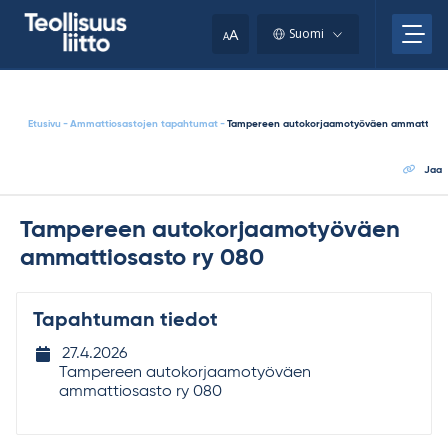
Skip
your
to
A
Suomi
A
content
clipboard.)
Etusivu
-
Ammattiosastojen tapahtumat
-
Tampereen autokorjaamotyöväen ammattiosas
Jaa
Tampereen autokorjaamotyöväen
ammattiosasto ry 080
Tapahtuman tiedot
Tapahtuman
27.4.2026
ajankohta
Tampereen autokorjaamotyöväen
ammattiosasto ry 080