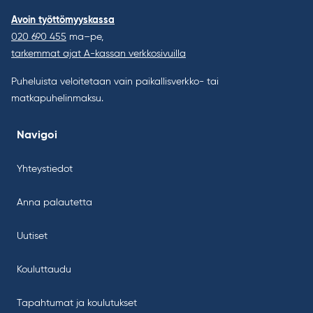
Avoin työttömyyskassa
020 690 455
ma–pe,
tarkemmat ajat A-kassan verkkosivuilla
Puheluista veloitetaan vain paikallisverkko- tai
matkapuhelinmaksu.
Navigoi
Yhteystiedot
Anna palautetta
Uutiset
Kouluttaudu
Tapahtumat ja koulutukset