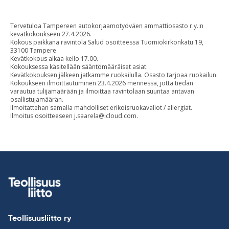
Tervetuloa Tampereen autokorjaamotyöväen ammattiosasto r.y.:n
kevätkokoukseen 27.4.2026.
Kokous paikkana ravintola Salud osoitteessa Tuomiokirkonkatu 19,
33100 Tampere
Kevätkokous alkaa kello 17.00.
Kokouksessa käsitellään sääntömääräiset asiat.
Kevätkokouksen jälkeen jatkamme ruokailulla. Osasto tarjoaa ruokailun.
Kokoukseen ilmoittautuminen 23.4.2026 mennessä, jotta tiedän
varautua tulijamäärään ja ilmoittaa ravintolaan suuntaa antavan
osallistujamäärän.
Ilmoitattehan samalla mahdolliset erikoisruokavaliot / allergiat.
Ilmoitus osoitteeseen
j.saarela@icloud.com
.
Teollisuusliitto ry