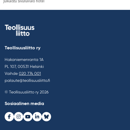
Julkaistu sivulla
Valo hotel
selaus
Teollisuusliitto ry
Hakaniemenranta 1A
PL 107, 00531 Helsinki
Vaihde
020 774 001
palaute@teollisuusliitto.fi
© Teollisuusliitto ry 2026
Sosiaalinen media
Facebook
Instagram
Youtube
LinkedIn
Bluesky