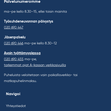
Palvelunumeromme
ma–pe kello 8.30–15, ellei toisin mainita
Työsuhdeneuvonnan päivystys
020 690 447
Jäsenpalvelu
020 690 446
ma–pe kello 8.30–12
Avoin työttömyyskassa
020 690 455
ma–pe,
tarkemmat ajat A-kassan verkkosivuilla
Puheluista veloitetaan vain paikallisverkko- tai
matkapuhelinmaksu.
Navigoi
Yhteystiedot