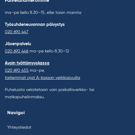
Palvelunumeromme
ma–pe kello 8.30–15, ellei toisin mainita
Työsuhdeneuvonnan päivystys
020 690 447
Jäsenpalvelu
020 690 446
ma–pe kello 8.30–12
Avoin työttömyyskassa
020 690 455
ma–pe,
tarkemmat ajat A-kassan verkkosivuilla
Puheluista veloitetaan vain paikallisverkko- tai
matkapuhelinmaksu.
Navigoi
Yhteystiedot