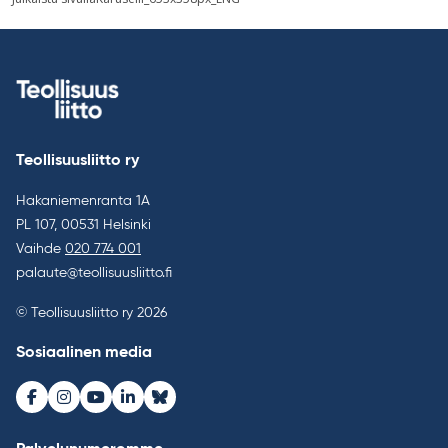
selaus
Teollisuusliitto ry
Hakaniemenranta 1A
PL 107, 00531 Helsinki
Vaihde
020 774 001
palaute@teollisuusliitto.fi
© Teollisuusliitto ry 2026
Sosiaalinen media
Facebook
Instagram
Youtube
LinkedIn
Bluesky