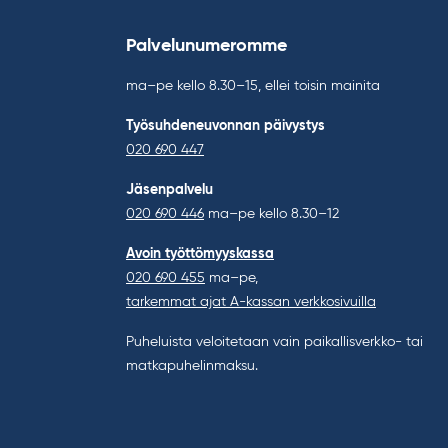
Palvelunumeromme
ma–pe kello 8.30–15, ellei toisin mainita
Työsuhdeneuvonnan päivystys
020 690 447
Jäsenpalvelu
020 690 446
ma–pe kello 8.30–12
Avoin työttömyyskassa
020 690 455
ma–pe,
tarkemmat ajat A-kassan verkkosivuilla
Puheluista veloitetaan vain paikallisverkko- tai
matkapuhelinmaksu.