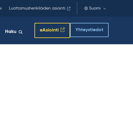
i
Luottamushenkilöiden asiointi
Suomi
Yhteystiedot
eAsiointi
Haku