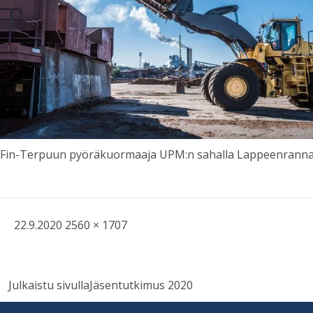
Fin-Ter­puun pyö­rä­kuor­maaja UPM:n sa­halla Lap­peen­ran­na
Kirjoitettu
Täysikokoinen
22.9.2020
2560 × 1707
kuva
Artikkelien
Julkaistu sivulla
Jäsentutkimus 2020
selaus