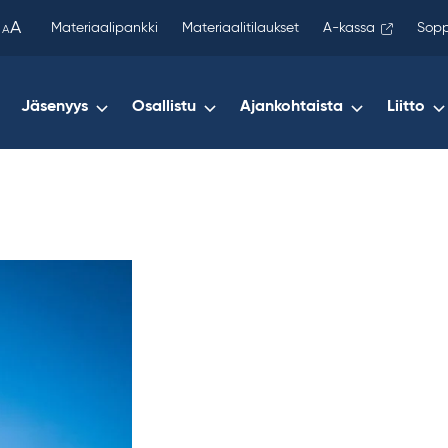
been
A
Materiaalipankki
Materiaalitilaukset
A-kassa
Sopp
A
copied
to
your
Jäsenyys
Osallistu
Ajankohtaista
Liitto
clipboard.)