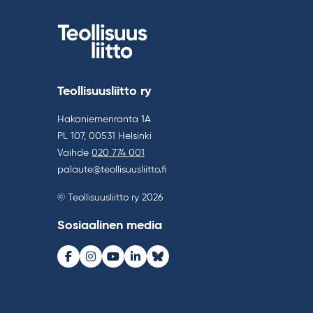
Teollisuusliitto ry
Hakaniemenranta 1A
PL 107, 00531 Helsinki
Vaihde
020 774 001
palaute@teollisuusliitto.fi
© Teollisuusliitto ry 2026
Sosiaalinen media
Facebook
Instagram
Youtube
LinkedIn
Bluesky