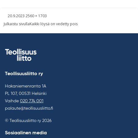
Kirjoitettu
Täysikokoinen
20.9.2023
2560 × 1703
kuva
Artikkelien
Julkaistu sivulla
Kaikki löysä on vedetty pois
selaus
Teollisuusliitto ry
Hakaniemenranta 1A
PL 107, 00531 Helsinki
Vaihde
020 774 001
palaute@teollisuusliitto.fi
© Teollisuusliitto ry 2026
Sosiaalinen media