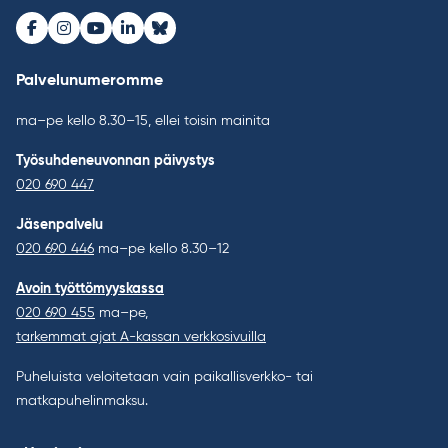
Facebook
Instagram
Youtube
LinkedIn
Bluesky
Palvelunumeromme
ma–pe kello 8.30–15, ellei toisin mainita
Työsuhdeneuvonnan päivystys
020 690 447
Jäsenpalvelu
020 690 446
ma–pe kello 8.30–12
Avoin työttömyyskassa
020 690 455
ma–pe,
tarkemmat ajat A-kassan verkkosivuilla
Puheluista veloitetaan vain paikallisverkko- tai
matkapuhelinmaksu.