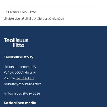
Kirjoitettu
Täysikokoinen
21.8.2023
2560 × 1703
kuva
Artikkelien
Julkaistu sivulla
Palkalla pitäisi pystyä elämään
selaus
Teollisuusliitto ry
Hakaniemenranta 1A
PL 107, 00531 Helsinki
Vaihde
020 774 001
palaute@teollisuusliitto.fi
© Teollisuusliitto ry 2026
Sosiaalinen media