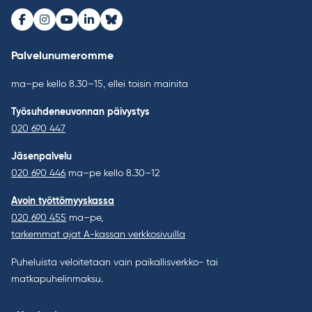
Facebook
Instagram
Youtube
LinkedIn
Bluesky
Palvelunumeromme
ma–pe kello 8.30–15, ellei toisin mainita
Työsuhdeneuvonnan päivystys
020 690 447
Jäsenpalvelu
020 690 446
ma–pe kello 8.30–12
Avoin työttömyyskassa
020 690 455
ma–pe,
tarkemmat ajat A-kassan verkkosivuilla
Puheluista veloitetaan vain paikallisverkko- tai
matkapuhelinmaksu.