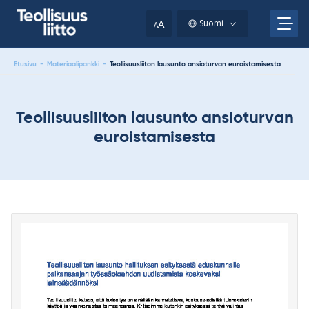
Skip
your
to
A
Suomi
A
content
clipboard.)
Etusivu
-
Materiaalipankki
-
Teollisuusliiton lausunto ansioturvan euroistamisesta
Teollisuusliiton lausunto ansioturvan
euroistamisesta