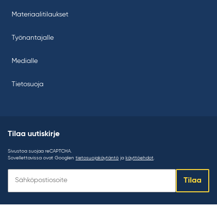
Materiaalitilaukset
Työnantajalle
Medialle
Tietosuoja
Tilaa uutiskirje
Sivustoa suojaa reCAPTCHA.
Sovellettavissa ovat Googlen
tietosuojakäytäntö
ja
käyttöehdot
.
Tilaa
Tilaa
uutiskirje: