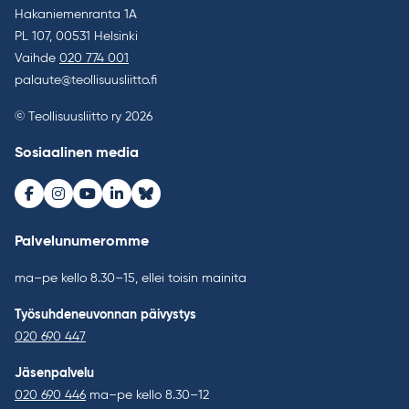
Hakaniemenranta 1A
PL 107, 00531 Helsinki
Vaihde
020 774 001
palaute@teollisuusliitto.fi
© Teollisuusliitto ry 2026
Sosiaalinen media
Facebook
Instagram
Youtube
LinkedIn
Bluesky
Palvelunumeromme
ma–pe kello 8.30–15, ellei toisin mainita
Työsuhdeneuvonnan päivystys
020 690 447
Jäsenpalvelu
020 690 446
ma–pe kello 8.30–12