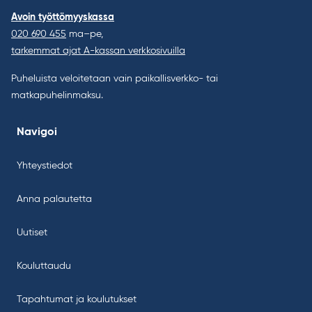
Avoin työttömyyskassa
020 690 455
ma–pe,
tarkemmat ajat A-kassan verkkosivuilla
Puheluista veloitetaan vain paikallisverkko- tai
matkapuhelinmaksu.
Navigoi
Yhteystiedot
Anna palautetta
Uutiset
Kouluttaudu
Tapahtumat ja koulutukset