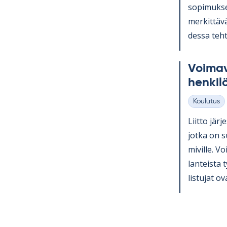
so­pi­muk­se
mer­kit­tävä
dessa teh­t
Voi­ma­v
hen­ki­l
Koulutus
Kategoriat
Liitto jär­j
jotka on su
mi­ville. Voi
lan­teista 
lis­tu­jat ov