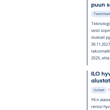
puun 
Tiedotteet
Kategoriat
Tek­no­lo­gi
sesti so­pi­
muk­set py
30.11.2027 
ta­kun­nal­li
2025, että o
ILO hy­v
alus­ta­
K
Uutiset
1
Kategoriat
YK:n alai­se
renssi hy­v