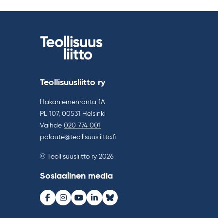
Teollisuusliitto ry
Hakaniemenranta 1A
PL 107, 00531 Helsinki
Vaihde
020 774 001
palaute@teollisuusliitto.fi
© Teollisuusliitto ry 2026
Sosiaalinen media
Facebook
Instagram
Youtube
LinkedIn
Bluesky