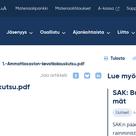
been
A
Materiaalipankki
Materiaalitilaukset
A-kassa
Sopp
A
copied
to
your
Jäsenyys
Osallistu
Ajankohtaista
Liitto
clipboard.)
Tulosta
1.-Ammattiosaston-kevatkokouskutsu.pdf
Lue myö
Jaa artikkeli:
kutsu.pdf
SAK: Bu
mät
K
Uutiset
4
Kategoriat
SAK:n pää­e
rain­mi­nis­