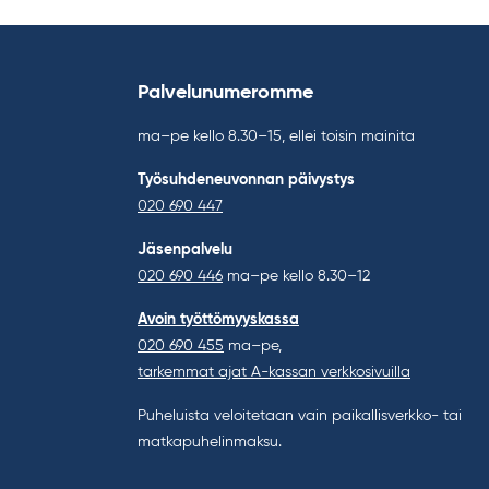
Palvelunumeromme
ma–pe kello 8.30–15, ellei toisin mainita
Työsuhdeneuvonnan päivystys
020 690 447
Jäsenpalvelu
020 690 446
ma–pe kello 8.30–12
Avoin työttömyyskassa
020 690 455
ma–pe,
tarkemmat ajat A-kassan verkkosivuilla
Puheluista veloitetaan vain paikallisverkko- tai
matkapuhelinmaksu.