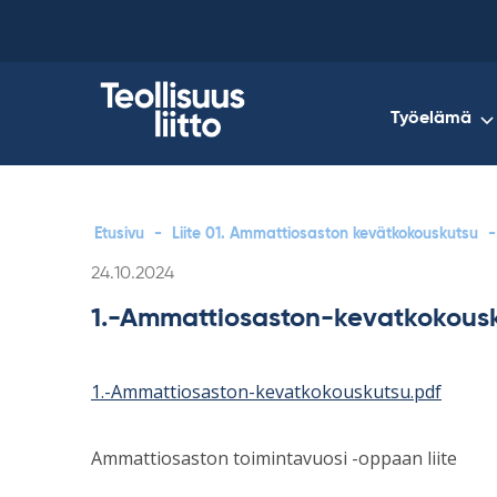
Skip
to
content
Työelämä
Etusivu
-
Liite 01. Ammattiosaston kevätkokouskutsu
-
Kirjoitettu
24.10.2024
1.-Ammattiosaston-kevatkokous
1.-Ammattiosaston-kevatkokouskutsu.pdf
Ammattiosaston toimintavuosi -oppaan liite