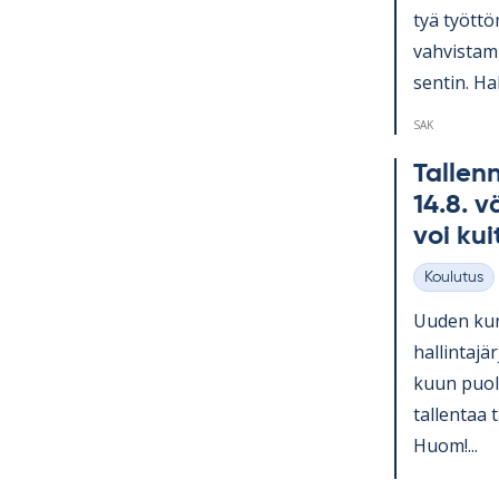
tyä työt­tö
vah­vis­ta­
sen­tin. Hal
SAK
Tal­lenn
14.8. vä
voi kui
Koulutus
Kategoriat
Uu­den kurs
hal­lin­ta­
kuun puo­li
tal­len­taa 
Huom!...