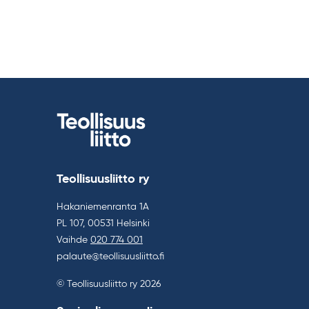
Teollisuusliitto ry
Hakaniemenranta 1A
PL 107, 00531 Helsinki
Vaihde
020 774 001
palaute@teollisuusliitto.fi
© Teollisuusliitto ry 2026