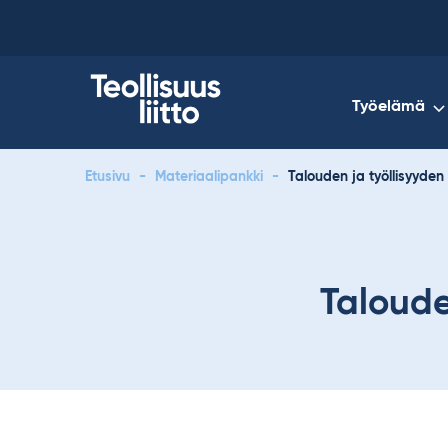
Skip
to
content
Työelämä
Etusivu
-
Materiaalipankki
-
Talouden ja työllisyyde
Taloude