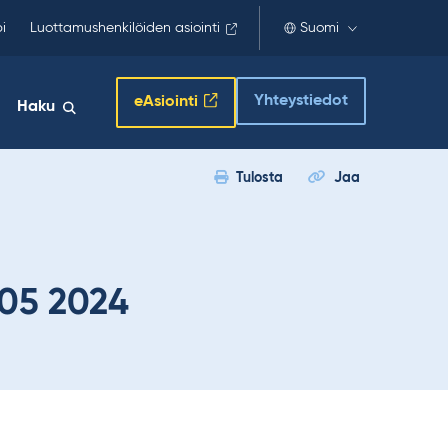
i
Luottamushenkilöiden asiointi
Suomi
Yhteystiedot
eAsiointi
Haku
Tulosta
Jaa
 05 2024