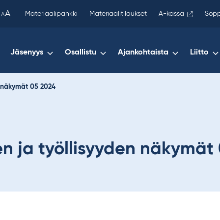
been
A
Materiaalipankki
Materiaalitilaukset
A-kassa
Sopp
A
copied
to
your
Jäsenyys
Osallistu
Ajankohtaista
Liitto
clipboard.)
n näkymät 05 2024
n ja työllisyyden näkymät