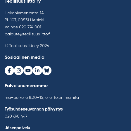
Teollisuusliitto ry
Hakaniemenranta 1A
PL 107, 00531 Helsinki
Vaihde
020 774 001
palaute@teollisuusliitto.fi
© Teollisuusliitto ry 2026
Sosiaalinen media
Facebook
Instagram
Youtube
LinkedIn
Bluesky
Palvelunumeromme
ma–pe kello 8.30–15, ellei toisin mainita
Työsuhdeneuvonnan päivystys
020 690 447
Jäsenpalvelu