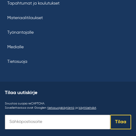
Tapahtumat ja koulutukset
Materiaalitilaukset
Työnantajalle
Medialle
Tietosuoja
Tilaa uutiskirje
Sivustoa suojaa reCAPTCHA.
Sovellettavissa ovat Googlen
tietosuojakäytäntö
ja
käyttöehdot
.
Tilaa
Tilaa
uutiskirje: