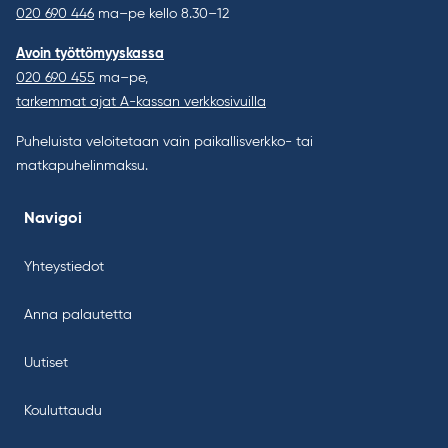
020 690 446
ma–pe kello 8.30–12
Avoin työttömyyskassa
020 690 455
ma–pe,
tarkemmat ajat A-kassan verkkosivuilla
Puheluista veloitetaan vain paikallisverkko- tai
matkapuhelinmaksu.
Navigoi
Yhteystiedot
Anna palautetta
Uutiset
Kouluttaudu