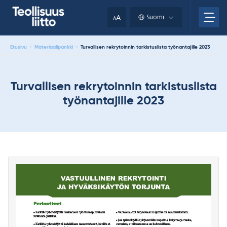
Skip
your
to
A
Suomi
A
content
clipboard.)
Etusivu
-
Materiaalipankki
-
Turvallisen rekrytoinnin tarkistuslista työnantajille 2023
Turvallisen rekrytoinnin tarkistuslista
työnantajille 2023