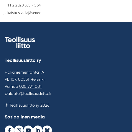
Kirjoitettu
Täysikokoinen
11.2.2020
855 × 564
kuva
Artikkelien
Julkaistu sivulla
Jäsenedut
selaus
Teollisuusliitto ry
Hakaniemenranta 1A
PL 107, 00531 Helsinki
Vaihde
020 774 001
palaute@teollisuusliitto.fi
© Teollisuusliitto ry 2026
Sosiaalinen media