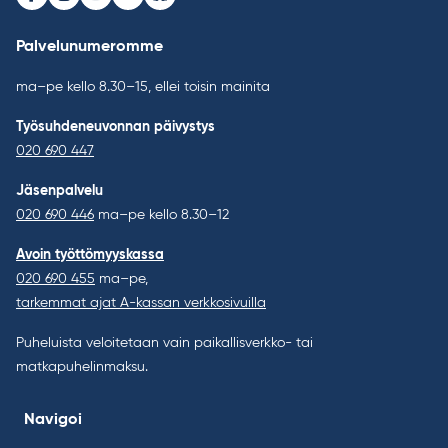
Facebook
Instagram
Youtube
LinkedIn
Bluesky
Palvelunumeromme
ma–pe kello 8.30–15, ellei toisin mainita
Työsuhdeneuvonnan päivystys
020 690 447
Jäsenpalvelu
020 690 446
ma–pe kello 8.30–12
Avoin työttömyyskassa
020 690 455
ma–pe,
tarkemmat ajat A-kassan verkkosivuilla
Puheluista veloitetaan vain paikallisverkko- tai
matkapuhelinmaksu.
Navigoi