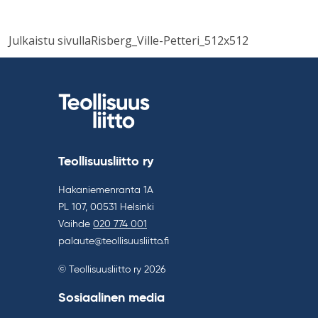
Artikkelien
Julkaistu sivulla
Risberg_Ville-Petteri_512x512
selaus
Teollisuusliitto ry
Hakaniemenranta 1A
PL 107, 00531 Helsinki
Vaihde
020 774 001
palaute@teollisuusliitto.fi
© Teollisuusliitto ry 2026
Sosiaalinen media