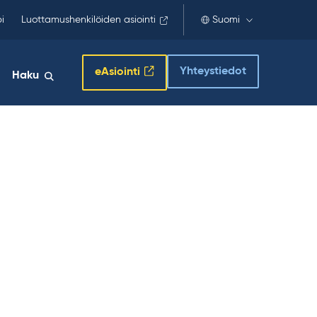
i
Luottamushenkilöiden asiointi
Suomi
Yhteystiedot
eAsiointi
Haku