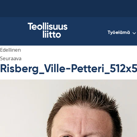
Skip
to
content
Työelämä
Edellinen
Seuraava
Risberg_Ville-Petteri_512x