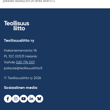
Julkaistu sivulla
230126 Strike 664×372
selaus
Teollisuusliitto ry
Hakaniemenranta 1A
PL 107, 00531 Helsinki
Vaihde
020 774 001
palaute@teollisuusliitto.fi
© Teollisuusliitto ry 2026
Sosiaalinen media
Facebook
Instagram
Youtube
LinkedIn
Bluesky