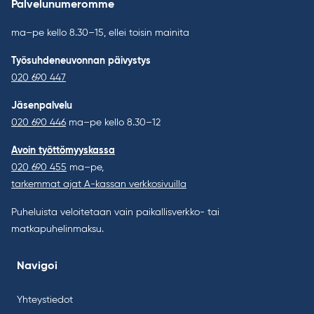
Palvelunumeromme
ma–pe kello 8.30–15, ellei toisin mainita
Työsuhdeneuvonnan päivystys
020 690 447
Jäsenpalvelu
020 690 446
ma–pe kello 8.30–12
Avoin työttömyyskassa
020 690 455
ma–pe,
tarkemmat ajat A-kassan verkkosivuilla
Puheluista veloitetaan vain paikallisverkko- tai
matkapuhelinmaksu.
Navigoi
Yhteystiedot