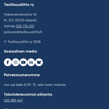
Teollisuusliitto ry
Hakaniemenranta 1A
PL 107, 00531 Helsinki
Vaihde
020 774 001
palaute@teollisuusliitto.fi
© Teollisuusliitto ry 2026
Sosiaalinen media
Facebook
Instagram
Youtube
LinkedIn
Bluesky
Palvelunumeromme
ma–pe kello 8.30–15, ellei toisin mainita
Työsuhdeneuvonnan päivystys
020 690 447