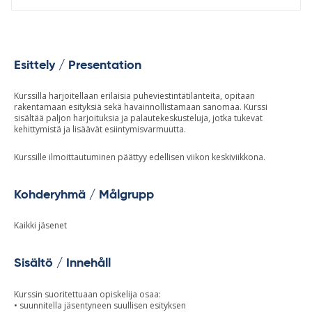
Esittely / Presentation
Kurssilla harjoitellaan erilaisia puheviestintätilanteita, opitaan
rakentamaan esityksiä sekä havainnollistamaan sanomaa. Kurssi
sisältää paljon harjoituksia ja palautekeskusteluja, jotka tukevat
kehittymistä ja lisäävät esiintymisvarmuutta.
Kurssille ilmoittautuminen päättyy edellisen viikon keskiviikkona.
Kohderyhmä / Målgrupp
Kaikki jäsenet
Sisältö / Innehåll
Kurssin suoritettuaan opiskelija osaa:
• suunnitella jäsentyneen suullisen esityksen