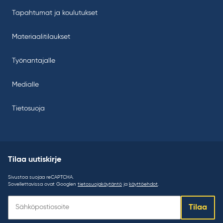
Tapahtumat ja koulutukset
Materiaalitilaukset
Työnantajalle
Medialle
Tietosuoja
Tilaa uutiskirje
Sivustoa suojaa reCAPTCHA.
Sovellettavissa ovat Googlen
tietosuojakäytäntö
ja
käyttöehdot
.
Tilaa
Tilaa
uutiskirje: