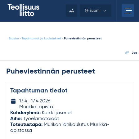
Skip
your
to
A
Suomi
A
content
clipboard.)
Etusivu
-
Tapahtumat ja koulutukset
-
Puheviestinnän perusteet
Jaa
Puheviestinnän perusteet
Tapahtuman tiedot
Tapahtuman
13.4.-​
17.4.2026
ajankohta
Murikka-opisto
Kohderyhmä:
Kaikki jäsenet
Aihe:
Työelämätaidot
Toteutustapa:
Murikan lähikoulutus Murikka-
opistossa