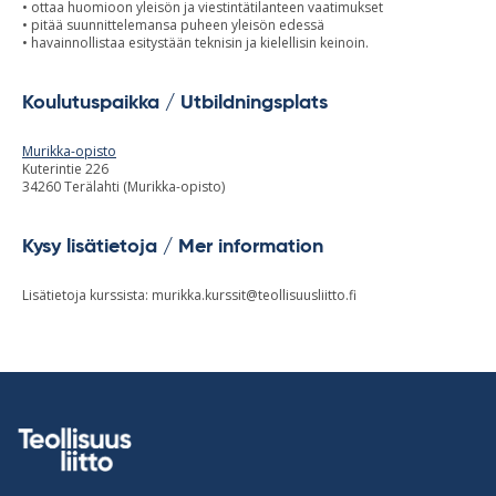
• ottaa huomioon yleisön ja viestintätilanteen vaatimukset
• pitää suunnittelemansa puheen yleisön edessä
• havainnollistaa esitystään teknisin ja kielellisin keinoin.
Koulutuspaikka / Utbildningsplats
Murikka-opisto
Kuterintie 226
34260 Terälahti (Murikka-opisto)
Kysy lisätietoja / Mer information
Lisätietoja kurssista:
murikka.kurssit@teollisuusliitto.fi