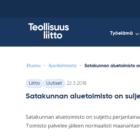
Skip
to
content
Työelämä
Etusivu
-
Ajankohtaista
-
Satakunnan aluetoimisto on 
Kirjoitettu
Liitto
Uutiset
22.3.2018
Kategoriat
Satakunnan aluetoimisto on sulje
Satakunnan aluetoimisto on suljettu perjantaina
Toimisto palvelee jälleen normaalisti maanantain