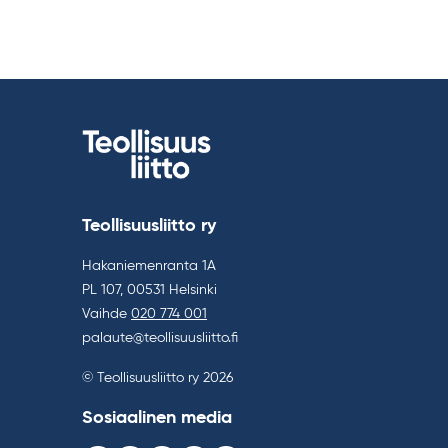
Teollisuusliitto ry
Hakaniemenranta 1A
PL 107, 00531 Helsinki
Vaihde
020 774 001
palaute@teollisuusliitto.fi
© Teollisuusliitto ry 2026
Sosiaalinen media