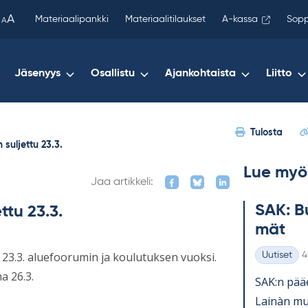
been
A
Materiaalipankki
Materiaalitilaukset
A-kassa
Sopp
A
copied
to
your
Jäsenyys
Osallistu
Ajankohtaista
Liitto
clipboard.)
Tulosta
suljettu 23.3.
Lue myö
Jaa artikkeli:
SAK: Bu
ttu 23.3.
mät
K
 23.3. aluefoorumin ja koulutuksen vuoksi.
Uutiset
4
Kategoriat
a 26.3.
SAK:n pää­e
Lainàn mu­k