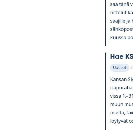
saa tänä v
nit­te­lut ka
saa­jille ja
säh­kö­pos­
kuussa pos­
Hae KS
K
Uutiset
8
Kategoriat
Kan­san Si­v
ria­pu­ra­ha
vissa 1.–3
muun muassa
musta, tai­
löy­ty­vät o