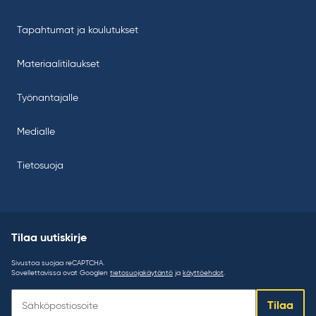
Tapahtumat ja koulutukset
Materiaalitilaukset
Työnantajalle
Medialle
Tietosuoja
Tilaa uutiskirje
Sivustoa suojaa reCAPTCHA.
Sovellettavissa ovat Googlen
tietosuojakäytäntö
ja
käyttöehdot
.
Tilaa
Tilaa
uutiskirje: