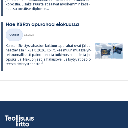
kö­pos­tia. Li­säksi Puur­ta­jat saa­vat myö­hem­min ke­sä­
kuussa pos­titse diplo­min...
Hae KSR:n apu­ra­haa elo­kuussa
Kirjoitettu
Uutiset
8.6.2026
Kategoriat
Kan­san Si­vis­tys­ra­has­ton kult­tuu­ria­pu­ra­hat ovat jäl­leen
haet­ta­vissa 1.–31.8.2026. KSR tu­kee muun muassa yh­
teis­kun­nal­li­sesti pai­not­tu­nutta tut­ki­musta, tai­detta ja
opis­ke­lua. Ha­kuoh­jeet ja ha­kuso­vel­lus löy­ty­vät osoit­
teesta si­vis­tys­ra­hasto.fi.