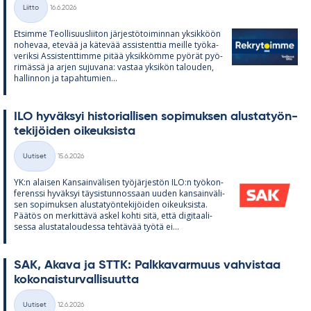
Kirjoitettu
Liitto
16.6.2026
Kategoriat
Et­simme Teol­li­suus­lii­ton jär­jes­tö­toi­min­nan yk­sik­köön
no­he­vaa, ete­vää ja kä­te­vää as­sis­tent­tia meille työ­ka­
ve­riksi As­sis­tent­timme pi­tää yk­sik­kömme pyö­rät pyö­
ri­mässä ja ar­jen su­ju­vana: vas­taa yk­si­kön ta­lou­den,
hal­lin­non ja ta­pah­tu­mien...
ILO hy­väk­syi his­to­rial­li­sen so­pi­muk­sen alus­ta­työn­
te­ki­jöi­den oi­keuk­sista
Kirjoitettu
Uutiset
15.6.2026
Kategoriat
YK:n alai­sen Kan­sain­vä­li­sen työ­jär­jes­tön ILO:n työ­kon­
fe­renssi hy­väk­syi täy­sis­tun­nos­saan uu­den kan­sain­vä­li­
sen so­pi­muk­sen alus­ta­työn­te­ki­jöi­den oi­keuk­sista.
Pää­tös on mer­kit­tävä as­kel kohti sitä, että di­gi­taa­li­
sessa alus­ta­ta­lou­dessa teh­tä­vää työtä ei...
SAK, Akava ja STTK: Palk­ka­var­muus vah­vis­taa
ko­ko­nais­tur­val­li­suutta
Kirjoitettu
Uutiset
12.6.2026