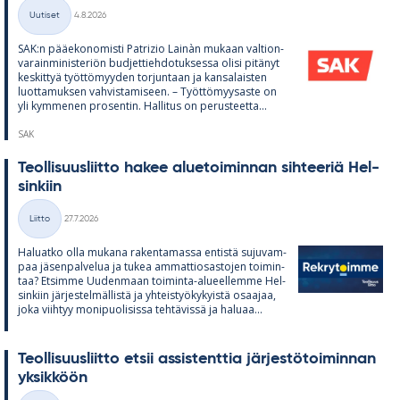
Kirjoitettu
Uutiset
4.8.2026
Kategoriat
SAK:n pää­e­ko­no­misti Pat­rizio Lainàn mu­kaan val­tion­
va­rain­mi­nis­te­riön bud­jet­tieh­do­tuk­sessa olisi pi­tä­nyt
kes­kit­tyä työt­tö­myy­den tor­jun­taan ja kan­sa­lais­ten
luot­ta­muk­sen vah­vis­ta­mi­seen. – Työt­tö­myy­saste on
yli kym­me­nen pro­sen­tin. Hal­li­tus on pe­rus­teetta...
SAK
Teol­li­suus­liitto ha­kee alue­toi­min­nan sih­tee­riä Hel­
sin­kiin
Kirjoitettu
Liitto
27.7.2026
Kategoriat
Ha­luatko olla mu­kana ra­ken­ta­massa en­tistä su­ju­vam­
paa jä­sen­pal­ve­lua ja tu­kea am­mat­tio­sas­to­jen toi­min­
taa? Et­simme Uu­den­maan toi­minta-alu­eel­lemme Hel­
sin­kiin jär­jes­tel­mäl­listä ja yh­teis­työ­ky­kyistä osaa­jaa,
joka viih­tyy mo­ni­puo­li­sissa teh­tä­vissä ja ha­luaa...
Teol­li­suus­liitto et­sii as­sis­tent­tia jär­jes­tö­toi­min­nan
yk­sik­köön