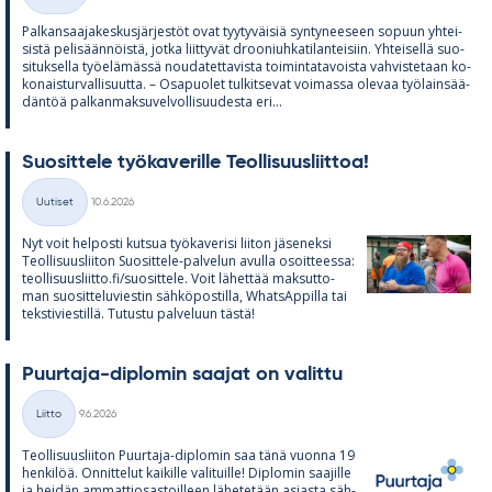
Kategoriat
Pal­kan­saa­ja­kes­kus­jär­jes­töt ovat tyy­ty­väi­siä syn­ty­nee­seen so­puun yh­tei­
sistä pe­li­sään­nöistä, jotka liit­ty­vät droo­niuh­ka­ti­lan­tei­siin. Yh­tei­sellä suo­
si­tuk­sella työ­elä­mässä nou­da­tet­ta­vista toi­min­ta­ta­voista vah­vis­te­taan ko­
ko­nais­tur­val­li­suutta. – Os­a­puo­let tul­kit­se­vat voi­massa ole­vaa työ­lain­sää­
dän­töä pal­kan­mak­su­vel­vol­li­suu­desta eri...
Suo­sit­tele työ­ka­ve­rille Teol­li­suus­liit­toa!
Kirjoitettu
Uutiset
10.6.2026
Kategoriat
Nyt voit hel­posti kut­sua työ­ka­ve­risi lii­ton jä­se­neksi
Teol­li­suus­lii­ton Suo­sit­tele-pal­ve­lun avulla osoit­teessa:
teol­li­suus­liitto.fi/suo­sit­tele. Voit lä­het­tää mak­sut­to­
man suo­sit­te­lu­vies­tin säh­kö­pos­tilla, What­sAp­pilla tai
teks­ti­vies­tillä. Tu­tustu pal­ve­luun tästä!
Puur­taja-diplo­min saa­jat on va­littu
Kirjoitettu
Liitto
9.6.2026
Kategoriat
Teol­li­suus­lii­ton Puur­taja-diplo­min saa tänä vuonna 19
hen­ki­löä. On­nit­te­lut kai­kille va­li­tuille! Diplo­min saa­jille
ja hei­dän am­mat­tio­sas­toil­leen lä­he­te­tään asiasta säh­