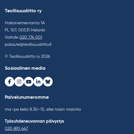
Teollisuusliitto ry
Hakaniemenranta 1A
PL 107, 00531 Helsinki
Vaihde
020 774 001
palaute@teollisuusliitto.fi
© Teollisuusliitto ry 2026
Sosiaalinen media
Facebook
Instagram
Youtube
LinkedIn
Bluesky
Palvelunumeromme
ma–pe kello 8.30–15, ellei toisin mainita
Työsuhdeneuvonnan päivystys
020 690 447