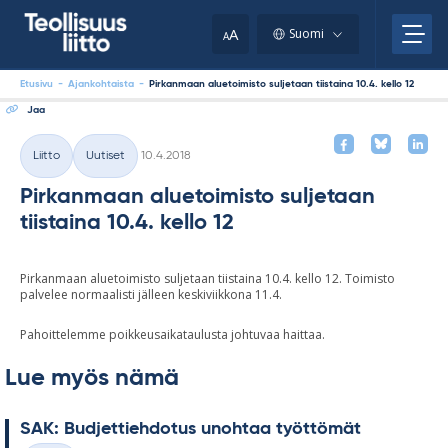
Skip
your
to
A
Suomi
A
content
clipboard.)
Etusivu
-
Ajankohtaista
-
Pirkanmaan aluetoimisto suljetaan tiistaina 10.4. kello 12
Jaa
Kirjoitettu
Liitto
Uutiset
10.4.2018
Kategoriat
Pirkanmaan aluetoimisto suljetaan
tiistaina 10.4. kello 12
Pirkanmaan aluetoimisto suljetaan tiistaina 10.4. kello 12. Toimisto
palvelee normaalisti jälleen keskiviikkona 11.4.
Pahoittelemme poikkeusaikataulusta johtuvaa haittaa.
Lue myös nämä
SAK: Bud­jet­tieh­do­tus unoh­taa työt­tö­mät