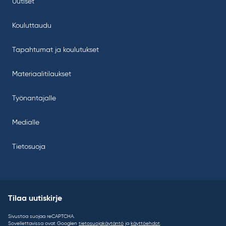
Uutiset
Kouluttaudu
Tapahtumat ja koulutukset
Materiaalitilaukset
Työnantajalle
Medialle
Tietosuoja
Tilaa uutiskirje
Sivustoa suojaa reCAPTCHA.
Sovellettavissa ovat Googlen
tietosuojakäytäntö
ja
käyttöehdot
.