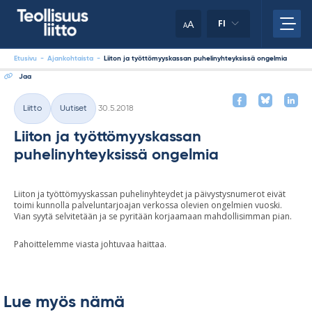
Skip
your
to
A
FI
A
content
clipboard.)
Etusivu
-
Ajankohtaista
-
Liiton ja työttömyyskassan puhelinyhteyksissä ongelmia
Jaa
Kirjoitettu
Liitto
Uutiset
30.5.2018
Kategoriat
Liiton ja työttömyyskassan
puhelinyhteyksissä ongelmia
Liiton ja työttömyyskassan puhelinyhteydet ja päivystysnumerot eivät
toimi kunnolla palveluntarjoajan verkossa olevien ongelmien vuoski.
Vian syytä selvitetään ja se pyritään korjaamaan mahdollisimman pian.
Pahoittelemme viasta johtuvaa haittaa.
Lue myös nämä