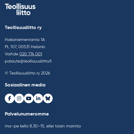
Teollisuusliitto ry
Hakaniemenranta 1A
PL 107, 00531 Helsinki
Vaihde
020 774 001
palaute@teollisuusliitto.fi
© Teollisuusliitto ry 2026
Sosiaalinen media
Facebook
Instagram
Youtube
LinkedIn
Bluesky
Palvelunumeromme
ma–pe kello 8.30–15, ellei toisin mainita