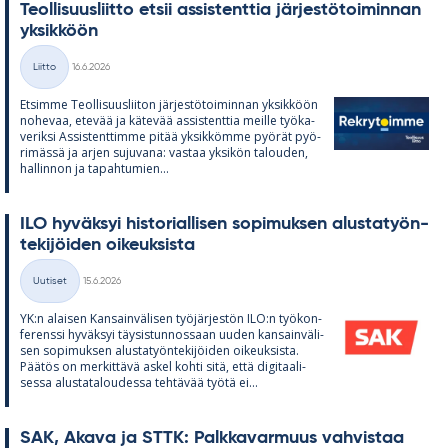
Teol­li­suus­liitto et­sii as­sis­tent­tia jär­jes­tö­toi­min­nan
yk­sik­köön
Kirjoitettu
Liitto
16.6.2026
Kategoriat
Et­simme Teol­li­suus­lii­ton jär­jes­tö­toi­min­nan yk­sik­köön
no­he­vaa, ete­vää ja kä­te­vää as­sis­tent­tia meille työ­ka­
ve­riksi As­sis­tent­timme pi­tää yk­sik­kömme pyö­rät pyö­
ri­mässä ja ar­jen su­ju­vana: vas­taa yk­si­kön ta­lou­den,
hal­lin­non ja ta­pah­tu­mien...
ILO hy­väk­syi his­to­rial­li­sen so­pi­muk­sen alus­ta­työn­
te­ki­jöi­den oi­keuk­sista
Kirjoitettu
Uutiset
15.6.2026
Kategoriat
YK:n alai­sen Kan­sain­vä­li­sen työ­jär­jes­tön ILO:n työ­kon­
fe­renssi hy­väk­syi täy­sis­tun­nos­saan uu­den kan­sain­vä­li­
sen so­pi­muk­sen alus­ta­työn­te­ki­jöi­den oi­keuk­sista.
Pää­tös on mer­kit­tävä as­kel kohti sitä, että di­gi­taa­li­
sessa alus­ta­ta­lou­dessa teh­tä­vää työtä ei...
SAK, Akava ja STTK: Palk­ka­var­muus vah­vis­taa