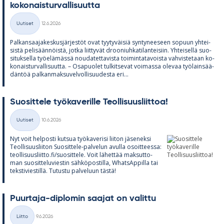
ko­ko­nais­tur­val­li­suutta
Kirjoitettu
Uutiset
12.6.2026
Kategoriat
Pal­kan­saa­ja­kes­kus­jär­jes­töt ovat tyy­ty­väi­siä syn­ty­nee­seen so­puun yh­tei­
sistä pe­li­sään­nöistä, jotka liit­ty­vät droo­niuh­ka­ti­lan­tei­siin. Yh­tei­sellä suo­
si­tuk­sella työ­elä­mässä nou­da­tet­ta­vista toi­min­ta­ta­voista vah­vis­te­taan ko­
ko­nais­tur­val­li­suutta. – Os­a­puo­let tul­kit­se­vat voi­massa ole­vaa työ­lain­sää­
dän­töä pal­kan­mak­su­vel­vol­li­suu­desta eri...
Suo­sit­tele työ­ka­ve­rille Teol­li­suus­liit­toa!
Kirjoitettu
Uutiset
10.6.2026
Kategoriat
Nyt voit hel­posti kut­sua työ­ka­ve­risi lii­ton jä­se­neksi
Teol­li­suus­lii­ton Suo­sit­tele-pal­ve­lun avulla osoit­teessa:
teol­li­suus­liitto.fi/suo­sit­tele. Voit lä­het­tää mak­sut­to­
man suo­sit­te­lu­vies­tin säh­kö­pos­tilla, What­sAp­pilla tai
teks­ti­vies­tillä. Tu­tustu pal­ve­luun tästä!
Puur­taja-diplo­min saa­jat on va­littu
Kirjoitettu
Liitto
9.6.2026
Kategoriat