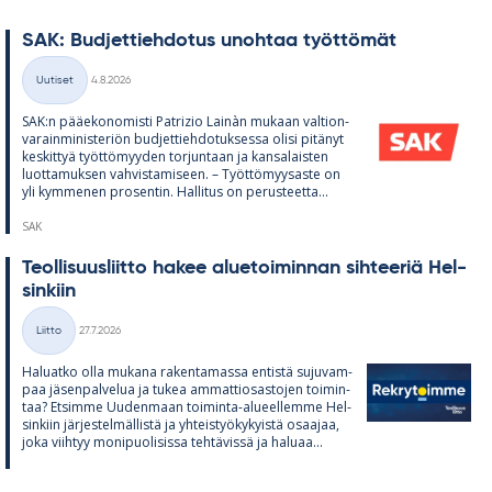
SAK: Bud­jet­tieh­do­tus unoh­taa työt­tö­mät
Kirjoitettu
Uutiset
4.8.2026
Kategoriat
SAK:n pää­e­ko­no­misti Pat­rizio Lainàn mu­kaan val­tion­
va­rain­mi­nis­te­riön bud­jet­tieh­do­tuk­sessa olisi pi­tä­nyt
kes­kit­tyä työt­tö­myy­den tor­jun­taan ja kan­sa­lais­ten
luot­ta­muk­sen vah­vis­ta­mi­seen. – Työt­tö­myy­saste on
yli kym­me­nen pro­sen­tin. Hal­li­tus on pe­rus­teetta...
SAK
Teol­li­suus­liitto ha­kee alue­toi­min­nan sih­tee­riä Hel­
sin­kiin
Kirjoitettu
Liitto
27.7.2026
Kategoriat
Ha­luatko olla mu­kana ra­ken­ta­massa en­tistä su­ju­vam­
paa jä­sen­pal­ve­lua ja tu­kea am­mat­tio­sas­to­jen toi­min­
taa? Et­simme Uu­den­maan toi­minta-alu­eel­lemme Hel­
sin­kiin jär­jes­tel­mäl­listä ja yh­teis­työ­ky­kyistä osaa­jaa,
joka viih­tyy mo­ni­puo­li­sissa teh­tä­vissä ja ha­luaa...