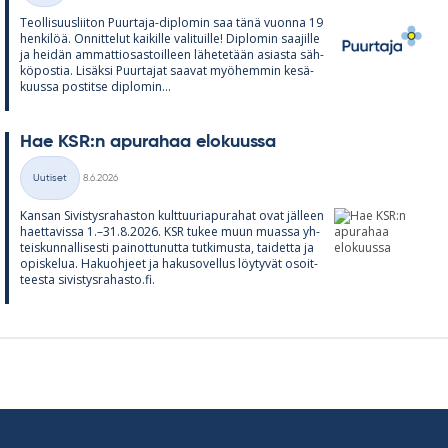
Teol­li­suus­lii­ton Puur­taja-diplo­min saa tänä vuonna 19
hen­ki­löä. On­nit­te­lut kai­kille va­li­tuille! Diplo­min saa­jille
ja hei­dän am­mat­tio­sas­toil­leen lä­he­te­tään asiasta säh­
kö­pos­tia. Li­säksi Puur­ta­jat saa­vat myö­hem­min ke­sä­
kuussa pos­titse diplo­min...
Hae KSR:n apu­ra­haa elo­kuussa
Kirjoitettu
Uutiset
8.6.2026
Kategoriat
Kan­san Si­vis­tys­ra­has­ton kult­tuu­ria­pu­ra­hat ovat jäl­leen
haet­ta­vissa 1.–31.8.2026. KSR tu­kee muun muassa yh­
teis­kun­nal­li­sesti pai­not­tu­nutta tut­ki­musta, tai­detta ja
opis­ke­lua. Ha­kuoh­jeet ja ha­kuso­vel­lus löy­ty­vät osoit­
teesta si­vis­tys­ra­hasto.fi.