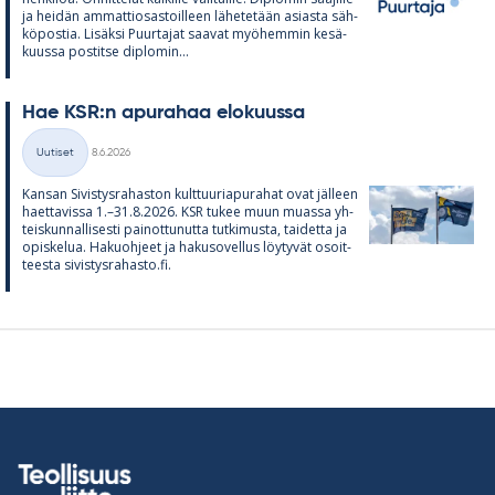
ja hei­dän am­mat­tio­sas­toil­leen lä­he­te­tään asiasta säh­
kö­pos­tia. Li­säksi Puur­ta­jat saa­vat myö­hem­min ke­sä­
kuussa pos­titse diplo­min...
Hae KSR:n apu­ra­haa elo­kuussa
Kirjoitettu
Uutiset
8.6.2026
Kategoriat
Kan­san Si­vis­tys­ra­has­ton kult­tuu­ria­pu­ra­hat ovat jäl­leen
haet­ta­vissa 1.–31.8.2026. KSR tu­kee muun muassa yh­
teis­kun­nal­li­sesti pai­not­tu­nutta tut­ki­musta, tai­detta ja
opis­ke­lua. Ha­kuoh­jeet ja ha­kuso­vel­lus löy­ty­vät osoit­
teesta si­vis­tys­ra­hasto.fi.