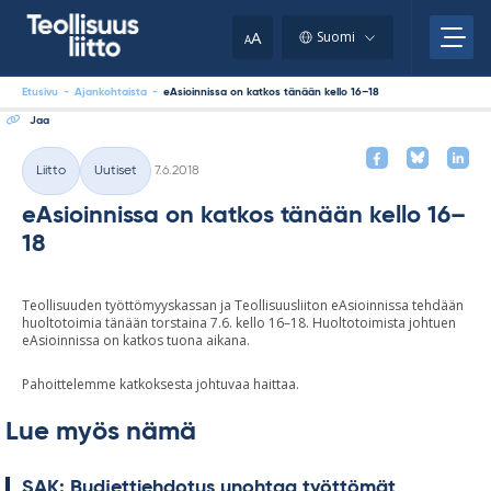
Skip
your
to
A
Suomi
A
content
clipboard.)
Etusivu
-
Ajankohtaista
-
eAsioinnissa on katkos tänään kello 16–18
Jaa
Kirjoitettu
Liitto
Uutiset
7.6.2018
Kategoriat
eAsioinnissa on katkos tänään kello 16–
18
Teollisuuden työttömyyskassan ja Teollisuusliiton eAsioinnissa tehdään
huoltotoimia tänään torstaina 7.6. kello 16–18. Huoltotoimista johtuen
eAsioinnissa on katkos tuona aikana.
Pahoittelemme katkoksesta johtuvaa haittaa.
Lue myös nämä
SAK: Bud­jet­tieh­do­tus unoh­taa työt­tö­mät