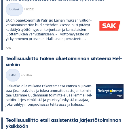
Kirjoitettu
Uutiset
4.8.2026
Kategoriat
SAK:n pää­e­ko­no­misti Pat­rizio Lainàn mu­kaan val­tion­
va­rain­mi­nis­te­riön bud­jet­tieh­do­tuk­sessa olisi pi­tä­nyt
kes­kit­tyä työt­tö­myy­den tor­jun­taan ja kan­sa­lais­ten
luot­ta­muk­sen vah­vis­ta­mi­seen. – Työt­tö­myy­saste on
yli kym­me­nen pro­sen­tin. Hal­li­tus on pe­rus­teetta...
SAK
Teol­li­suus­liitto ha­kee alue­toi­min­nan sih­tee­riä Hel­
sin­kiin
Kirjoitettu
Liitto
27.7.2026
Kategoriat
Ha­luatko olla mu­kana ra­ken­ta­massa en­tistä su­ju­vam­
paa jä­sen­pal­ve­lua ja tu­kea am­mat­tio­sas­to­jen toi­min­
taa? Et­simme Uu­den­maan toi­minta-alu­eel­lemme Hel­
sin­kiin jär­jes­tel­mäl­listä ja yh­teis­työ­ky­kyistä osaa­jaa,
joka viih­tyy mo­ni­puo­li­sissa teh­tä­vissä ja ha­luaa...
Teol­li­suus­liitto et­sii as­sis­tent­tia jär­jes­tö­toi­min­nan
yk­sik­köön