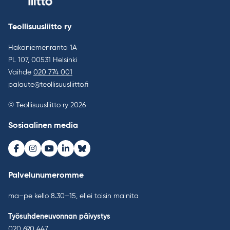
Teollisuusliitto ry
Hakaniemenranta 1A
PL 107, 00531 Helsinki
Vaihde
020 774 001
palaute@teollisuusliitto.fi
© Teollisuusliitto ry 2026
Sosiaalinen media
Facebook
Instagram
Youtube
LinkedIn
Bluesky
Palvelunumeromme
ma–pe kello 8.30–15, ellei toisin mainita
Työsuhdeneuvonnan päivystys
020 690 447