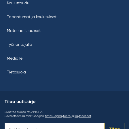
Kouluttaudu
Tapahtumat ja koulutukset
Materiaalitilaukset
Työnantajalle
Medialle
Tietosuoja
Tilaa uutiskirje
Sivustoa suojaa reCAPTCHA.
Sovellettavissa ovat Googlen
tietosuojakäytäntö
ja
käyttöehdot
.
Tilaa