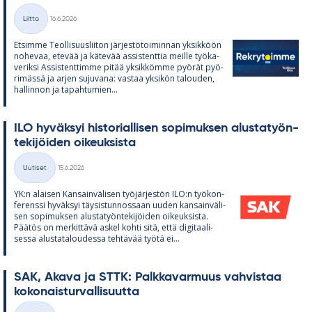
Kirjoitettu
Liitto
16.6.2026
Kategoriat
Et­simme Teol­li­suus­lii­ton jär­jes­tö­toi­min­nan yk­sik­köön
no­he­vaa, ete­vää ja kä­te­vää as­sis­tent­tia meille työ­ka­
ve­riksi As­sis­tent­timme pi­tää yk­sik­kömme pyö­rät pyö­
ri­mässä ja ar­jen su­ju­vana: vas­taa yk­si­kön ta­lou­den,
hal­lin­non ja ta­pah­tu­mien...
ILO hy­väk­syi his­to­rial­li­sen so­pi­muk­sen alus­ta­työn­
te­ki­jöi­den oi­keuk­sista
Kirjoitettu
Uutiset
15.6.2026
Kategoriat
YK:n alai­sen Kan­sain­vä­li­sen työ­jär­jes­tön ILO:n työ­kon­
fe­renssi hy­väk­syi täy­sis­tun­nos­saan uu­den kan­sain­vä­li­
sen so­pi­muk­sen alus­ta­työn­te­ki­jöi­den oi­keuk­sista.
Pää­tös on mer­kit­tävä as­kel kohti sitä, että di­gi­taa­li­
sessa alus­ta­ta­lou­dessa teh­tä­vää työtä ei...
SAK, Akava ja STTK: Palk­ka­var­muus vah­vis­taa
ko­ko­nais­tur­val­li­suutta
Kirjoitettu