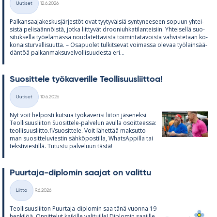
Uutiset
12.6.2026
Kategoriat
Pal­kan­saa­ja­kes­kus­jär­jes­töt ovat tyy­ty­väi­siä syn­ty­nee­seen so­puun yh­tei­
sistä pe­li­sään­nöistä, jotka liit­ty­vät droo­niuh­ka­ti­lan­tei­siin. Yh­tei­sellä suo­
si­tuk­sella työ­elä­mässä nou­da­tet­ta­vista toi­min­ta­ta­voista vah­vis­te­taan ko­
ko­nais­tur­val­li­suutta. – Os­a­puo­let tul­kit­se­vat voi­massa ole­vaa työ­lain­sää­
dän­töä pal­kan­mak­su­vel­vol­li­suu­desta eri...
Suo­sit­tele työ­ka­ve­rille Teol­li­suus­liit­toa!
Kirjoitettu
Uutiset
10.6.2026
Kategoriat
Nyt voit hel­posti kut­sua työ­ka­ve­risi lii­ton jä­se­neksi
Teol­li­suus­lii­ton Suo­sit­tele-pal­ve­lun avulla osoit­teessa:
teol­li­suus­liitto.fi/suo­sit­tele. Voit lä­het­tää mak­sut­to­
man suo­sit­te­lu­vies­tin säh­kö­pos­tilla, What­sAp­pilla tai
teks­ti­vies­tillä. Tu­tustu pal­ve­luun tästä!
Puur­taja-diplo­min saa­jat on va­littu
Kirjoitettu
Liitto
9.6.2026
Kategoriat
Teol­li­suus­lii­ton Puur­taja-diplo­min saa tänä vuonna 19
hen­ki­löä. On­nit­te­lut kai­kille va­li­tuille! Diplo­min saa­jille