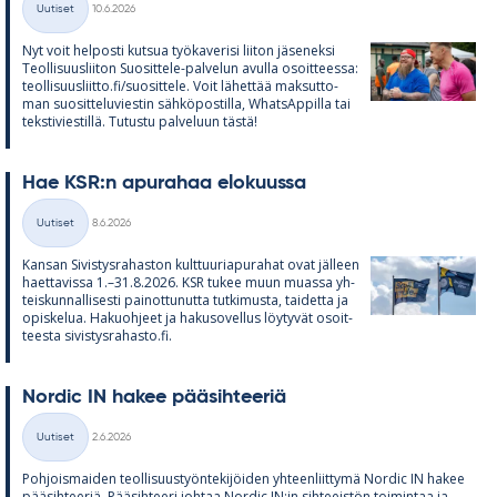
Uutiset
10.6.2026
Kategoriat
Nyt voit hel­posti kut­sua työ­ka­ve­risi lii­ton jä­se­neksi
Teol­li­suus­lii­ton Suo­sit­tele-pal­ve­lun avulla osoit­teessa:
teol­li­suus­liitto.fi/suo­sit­tele. Voit lä­het­tää mak­sut­to­
man suo­sit­te­lu­vies­tin säh­kö­pos­tilla, What­sAp­pilla tai
teks­ti­vies­tillä. Tu­tustu pal­ve­luun tästä!
Hae KSR:n apu­ra­haa elo­kuussa
Kirjoitettu
Uutiset
8.6.2026
Kategoriat
Kan­san Si­vis­tys­ra­has­ton kult­tuu­ria­pu­ra­hat ovat jäl­leen
haet­ta­vissa 1.–31.8.2026. KSR tu­kee muun muassa yh­
teis­kun­nal­li­sesti pai­not­tu­nutta tut­ki­musta, tai­detta ja
opis­ke­lua. Ha­kuoh­jeet ja ha­kuso­vel­lus löy­ty­vät osoit­
teesta si­vis­tys­ra­hasto.fi.
Nor­dic IN ha­kee pää­sih­tee­riä
Kirjoitettu
Uutiset
2.6.2026
Kategoriat
Poh­jois­mai­den teol­li­suus­työn­te­ki­jöi­den yh­teen­liit­tymä Nor­dic IN ha­kee
pää­sih­tee­riä. Pää­sih­teeri joh­taa Nor­dic IN:in sih­tee­is­tön toi­min­taa ja