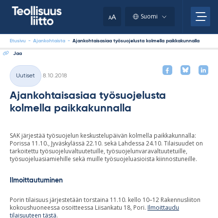
Skip
your
to
A
Suomi
A
content
clipboard.)
Etusivu
-
Ajankohtaista
-
Ajankohtaisasiaa työsuojelusta kolmella paikkakunnalla
Jaa
Kirjoitettu
Uutiset
8.10.2018
Kategoriat
Ajankohtaisasiaa työsuojelusta
kolmella paikkakunnalla
SAK järjestää työsuojelun keskustelupäivän kolmella paikkakunnalla:
Porissa 11.10., Jyväskylässä 22.10. sekä Lahdessa 24.10. Tilaisuudet on
tarkoitettu työsuojeluvaltuutetuille, työsuojelunvaravaltuutetuille,
työsuojeluasiamiehille sekä muille työsuojeluasioista kiinnostuneille.
Ilmoittautuminen
Porin tilaisuus järjestetään torstaina 11.10. kello 10–12 Rakennusliiton
kokoushuoneessa osoitteessa Liisankatu 18, Pori.
Ilmoittaudu
tilaisuuteen tästä
.