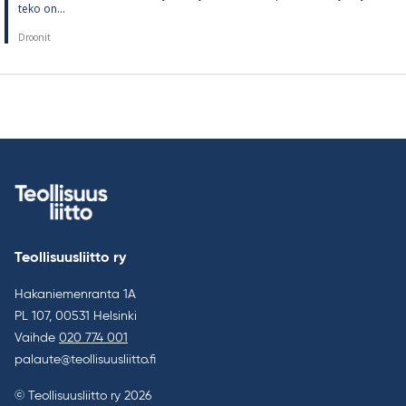
teko on...
Droonit
Teollisuusliitto ry
Hakaniemenranta 1A
PL 107, 00531 Helsinki
Vaihde
020 774 001
palaute@teollisuusliitto.fi
© Teollisuusliitto ry 2026