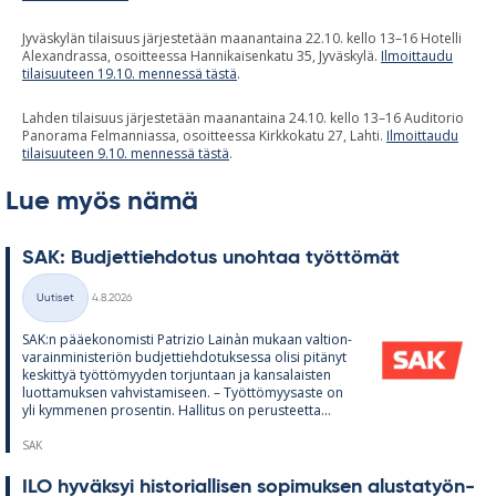
Jyväskylän tilaisuus järjestetään maanantaina 22.10. kello 13–16 Hotelli
Alexandrassa, osoitteessa Hannikaisenkatu 35, Jyväskylä.
Ilmoittaudu
tilaisuuteen 19.10. mennessä tästä
.
Lahden tilaisuus järjestetään maanantaina 24.10. kello 13–16 Auditorio
Panorama Felmanniassa, osoitteessa Kirkkokatu 27, Lahti.
Ilmoittaudu
tilaisuuteen 9.10. mennessä tästä
.
Lue myös nämä
SAK: Bud­jet­tieh­do­tus unoh­taa työt­tö­mät
Kirjoitettu
Uutiset
4.8.2026
Kategoriat
SAK:n pää­e­ko­no­misti Pat­rizio Lainàn mu­kaan val­tion­
va­rain­mi­nis­te­riön bud­jet­tieh­do­tuk­sessa olisi pi­tä­nyt
kes­kit­tyä työt­tö­myy­den tor­jun­taan ja kan­sa­lais­ten
luot­ta­muk­sen vah­vis­ta­mi­seen. – Työt­tö­myy­saste on
yli kym­me­nen pro­sen­tin. Hal­li­tus on pe­rus­teetta...
SAK
ILO hy­väk­syi his­to­rial­li­sen so­pi­muk­sen alus­ta­työn­