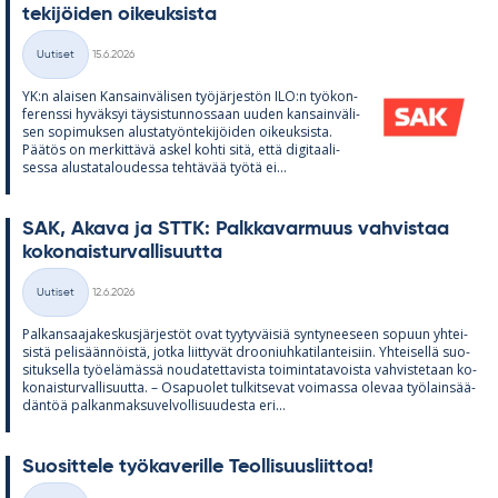
te­ki­jöi­den oi­keuk­sista
Kirjoitettu
Uutiset
15.6.2026
Kategoriat
YK:n alai­sen Kan­sain­vä­li­sen työ­jär­jes­tön ILO:n työ­kon­
fe­renssi hy­väk­syi täy­sis­tun­nos­saan uu­den kan­sain­vä­li­
sen so­pi­muk­sen alus­ta­työn­te­ki­jöi­den oi­keuk­sista.
Pää­tös on mer­kit­tävä as­kel kohti sitä, että di­gi­taa­li­
sessa alus­ta­ta­lou­dessa teh­tä­vää työtä ei...
SAK, Akava ja STTK: Palk­ka­var­muus vah­vis­taa
ko­ko­nais­tur­val­li­suutta
Kirjoitettu
Uutiset
12.6.2026
Kategoriat
Pal­kan­saa­ja­kes­kus­jär­jes­töt ovat tyy­ty­väi­siä syn­ty­nee­seen so­puun yh­tei­
sistä pe­li­sään­nöistä, jotka liit­ty­vät droo­niuh­ka­ti­lan­tei­siin. Yh­tei­sellä suo­
si­tuk­sella työ­elä­mässä nou­da­tet­ta­vista toi­min­ta­ta­voista vah­vis­te­taan ko­
ko­nais­tur­val­li­suutta. – Os­a­puo­let tul­kit­se­vat voi­massa ole­vaa työ­lain­sää­
dän­töä pal­kan­mak­su­vel­vol­li­suu­desta eri...
Suo­sit­tele työ­ka­ve­rille Teol­li­suus­liit­toa!
Kirjoitettu