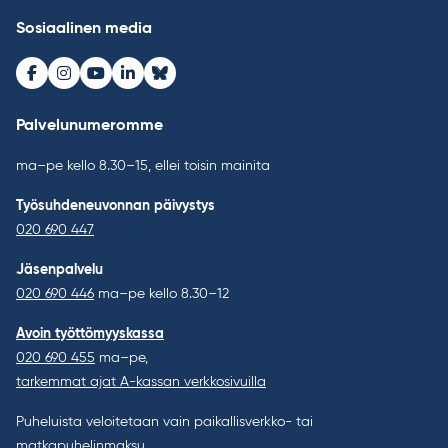
Sosiaalinen media
Facebook
Instagram
Youtube
LinkedIn
Bluesky
Palvelunumeromme
ma–pe kello 8.30–15, ellei toisin mainita
Työsuhdeneuvonnan päivystys
020 690 447
Jäsenpalvelu
020 690 446
ma–pe kello 8.30–12
Avoin työttömyyskassa
020 690 455
ma–pe,
tarkemmat ajat A-kassan verkkosivuilla
Puheluista veloitetaan vain paikallisverkko- tai
matkapuhelinmaksu.