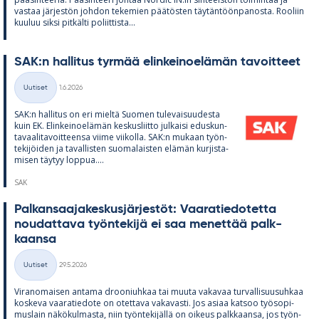
vas­taa jär­jes­tön joh­don te­ke­mien pää­tös­ten täy­tän­töön­pa­nosta. Roo­liin
kuu­luu siksi pit­kälti po­liit­tista...
SAK:n hal­li­tus tyr­mää elin­kei­noe­lä­män ta­voit­teet
Kirjoitettu
Uutiset
1.6.2026
Kategoriat
SAK:n hal­li­tus on eri mieltä Suo­men tu­le­vai­suu­desta
kuin EK. Elin­kei­noe­lä­män kes­kus­liitto jul­kaisi edus­kun­
ta­vaa­li­ta­voit­teensa viime vii­kolla. SAK:n mu­kaan työn­
te­ki­jöi­den ja ta­val­lis­ten suo­ma­lais­ten elä­män kur­jis­ta­
mi­sen täy­tyy lop­pua....
SAK
Pal­kan­saa­ja­kes­kus­jär­jes­töt: Vaa­ra­tie­do­tetta
nou­dat­tava työn­te­kijä ei saa me­net­tää palk­
kaansa
Kirjoitettu
Uutiset
29.5.2026
Kategoriat
Vi­ran­omai­sen an­tama droo­niuh­kaa tai muuta va­ka­vaa tur­val­li­suusuh­kaa
kos­keva vaa­ra­tie­dote on otet­tava va­ka­vasti. Jos asiaa kat­soo työ­so­pi­
mus­lain nä­kö­kul­masta, niin työn­te­ki­jällä on oi­keus palk­kaansa, jos työn­