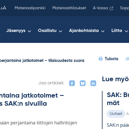
been
A
Materiaalipankki
Materiaalitilaukset
A-kassa
Sopp
A
copied
to
your
Jäsenyys
Osallistu
Ajankohtaista
Liitto
clipboard.)
Tulosta
t perjantaina jatkotoimet – tilaisuudesta suora
Lue myö
Jaa artikkeli:
SAK: Bu
antaina jatkotoimet –
mät
 SAK:n sivuilla
K
Uutiset
4
Kategoriat
ään perjantaina liittojen hallintojen
SAK:n pää­e