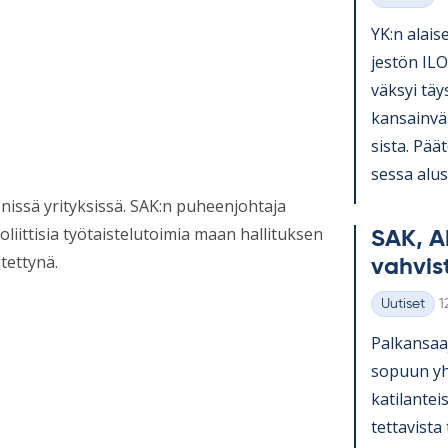
Kategoriat
YK:n alai­se
jes­tön ILO
väk­syi täy
kan­sain­vä­
sista. Pää­t
sessa alus­t
nissä yrityksissä. SAK:n puheenjohtaja
oliittisia työtaistelutoimia maan hallituksen
SAK, A
tettynä.
vah­vis­
K
Uutiset
1
Kategoriat
Pal­kan­saa­
so­puun yh­t
ka­ti­lan­te
tet­ta­vista