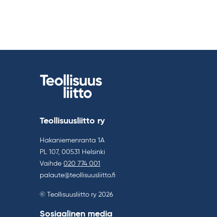
Teollisuusliitto ry
Hakaniemenranta 1A
PL 107, 00531 Helsinki
Vaihde
020 774 001
palaute@teollisuusliitto.fi
© Teollisuusliitto ry 2026
Sosiaalinen media