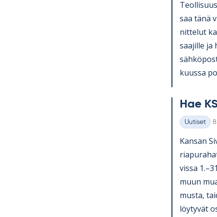
Teol­li­suus
saa tänä v
nit­te­lut ka
saa­jille ja
säh­kö­pos­
kuussa pos­
Hae KS
K
Uutiset
8
Kategoriat
Kan­san Si­v
ria­pu­ra­ha
vissa 1.–3
muun muassa
musta, tai­
löy­ty­vät o