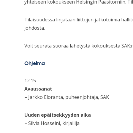
yhteiseen kokoukseen Helsingin Paasitorniin. Tila
Tilaisuudessa linjataan liittojen jatkotoimia hall
johdosta.
Voit seurata suoraa lähetystä kokouksesta SAK:
Ohjelma
12.15
Avaussanat
– Jarkko Eloranta, puheenjohtaja, SAK
Uuden epäitsekkyyden aika
– Silvia Hosseini, kirjailija