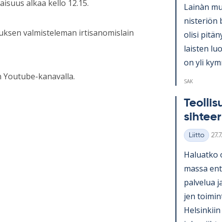
isuus alkaa kello 12.15.
Lainàn mu­k
nis­te­riön 
ituksen valmisteleman irtisanomislain
olisi pi­tä­
lais­ten lu
on yli kym­
n Youtube-kanavalla.
SAK
Teol­li­
sih­tee­
Kirj
Liitto
27.
Kategoriat
Ha­luatko 
massa en­ti
pal­ve­lua j
jen toi­mi
Hel­sin­kiin