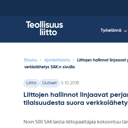
Skip
to
content
Työelämä
Etusivu
-
Ajankohtaista
-
Liittojen hallinnot linjaava
verkkolähetys SAK:n sivuilla
Kirjoitettu
Liitto
Uutiset
5.10.2018
Kategoriat
Liittojen hallinnot linjaavat perj
tilaisuudesta suora verkkolähetys
Noin 500 SAK:laista liittopäättäjää kokoontuu tän