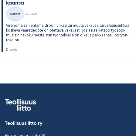
kaansa
Kirjoitettu
Uutiset
29.5.2026
Kategoriat
Vi­ran­omai­sen an­tama droo­niuh­kaa tai muuta va­ka­vaa tur­val­li­suusuh­kaa
kos­keva vaa­ra­tie­dote on otet­tava va­ka­vasti. Jos asiaa kat­soo työ­so­pi­
mus­lain nä­kö­kul­masta, niin työn­te­ki­jällä on oi­keus palk­kaansa, jos työn­
teko on...
Droonit
Teollisuusliitto ry
Hakaniemenranta 1A