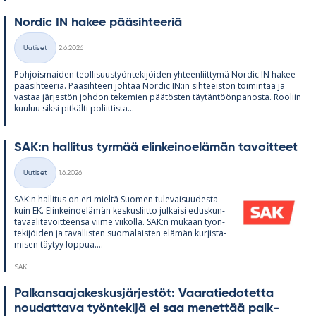
Nor­dic IN ha­kee pää­sih­tee­riä
Kirjoitettu
Uutiset
2.6.2026
Kategoriat
Poh­jois­mai­den teol­li­suus­työn­te­ki­jöi­den yh­teen­liit­tymä Nor­dic IN ha­kee
pää­sih­tee­riä. Pää­sih­teeri joh­taa Nor­dic IN:in sih­tee­is­tön toi­min­taa ja
vas­taa jär­jes­tön joh­don te­ke­mien pää­tös­ten täy­tän­töön­pa­nosta. Roo­liin
kuu­luu siksi pit­kälti po­liit­tista...
SAK:n hal­li­tus tyr­mää elin­kei­noe­lä­män ta­voit­teet
Kirjoitettu
Uutiset
1.6.2026
Kategoriat
SAK:n hal­li­tus on eri mieltä Suo­men tu­le­vai­suu­desta
kuin EK. Elin­kei­noe­lä­män kes­kus­liitto jul­kaisi edus­kun­
ta­vaa­li­ta­voit­teensa viime vii­kolla. SAK:n mu­kaan työn­
te­ki­jöi­den ja ta­val­lis­ten suo­ma­lais­ten elä­män kur­jis­ta­
mi­sen täy­tyy lop­pua....
SAK
Pal­kan­saa­ja­kes­kus­jär­jes­töt: Vaa­ra­tie­do­tetta
nou­dat­tava työn­te­kijä ei saa me­net­tää palk­