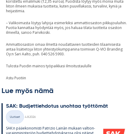
koristettu emalimuki (12,35 euroa). Puodista löytyy myös monia muita
liiton ilmeen mukaisia tuotteita, kuten puuvillakassi, turvaliivi, kyniä ja
heijastimia.
– Valikoimasta löytyy lahjoja esimerkiksi ammattiosaston pikkujouluihin.
Puotia kannattaa hyödyntää myös, jos haluaa tilata tuotteita osaston
ilmeellä, sanoo Parvikoski.
Ammattiosaston omaa ilmettä noudattavien tuotteiden tilaamisesta
antaa lisätietoja liiton yhteistyökumppanina toimivan Q-VIO Branding
Oy:n Sari Aalto, puh. 040 526 5993.
Tulosta Puodin mainos työpaikkasi ilmoitustaululle
Astu Puotiin
Lue myös nämä
SAK: Bud­jet­tieh­do­tus unoh­taa työt­tö­mät
Kirjoitettu
Uutiset
4.8.2026
Kategoriat
SAK:n pää­e­ko­no­misti Pat­rizio Lainàn mu­kaan val­tion­
va­rain­mi­nis­te­riön bud­jet­tieh­do­tuk­sessa olisi pi­tä­nyt