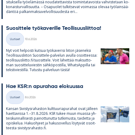
si­tuk­sella työ­elä­mässä nou­da­tet­ta­vista toi­min­ta­ta­voista vah­vis­te­taan ko­
ko­nais­tur­val­li­suutta. – Os­a­puo­let tul­kit­se­vat voi­massa ole­vaa työ­lain­sää­
dän­töä pal­kan­mak­su­vel­vol­li­suu­desta eri...
Suo­sit­tele työ­ka­ve­rille Teol­li­suus­liit­toa!
Kirjoitettu
Uutiset
10.6.2026
Kategoriat
Nyt voit hel­posti kut­sua työ­ka­ve­risi lii­ton jä­se­neksi
Teol­li­suus­lii­ton Suo­sit­tele-pal­ve­lun avulla osoit­teessa:
teol­li­suus­liitto.fi/suo­sit­tele. Voit lä­het­tää mak­sut­to­
man suo­sit­te­lu­vies­tin säh­kö­pos­tilla, What­sAp­pilla tai
teks­ti­vies­tillä. Tu­tustu pal­ve­luun tästä!
Hae KSR:n apu­ra­haa elo­kuussa
Kirjoitettu
Uutiset
8.6.2026
Kategoriat
Kan­san Si­vis­tys­ra­has­ton kult­tuu­ria­pu­ra­hat ovat jäl­leen
haet­ta­vissa 1.–31.8.2026. KSR tu­kee muun muassa yh­
teis­kun­nal­li­sesti pai­not­tu­nutta tut­ki­musta, tai­detta ja
opis­ke­lua. Ha­kuoh­jeet ja ha­kuso­vel­lus löy­ty­vät osoit­
teesta si­vis­tys­ra­hasto.fi.