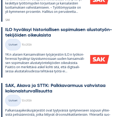
kes­kit­tyä työt­tö­myy­den tor­jun­taan ja kan­sa­lais­ten
luot­ta­muk­sen vah­vis­ta­mi­seen. – Työt­tö­myy­saste on
yli kym­me­nen pro­sen­tin. Hal­li­tus on pe­rus­teetta...
SAK
ILO hy­väk­syi his­to­rial­li­sen so­pi­muk­sen alus­ta­työn­
te­ki­jöi­den oi­keuk­sista
Kirjoitettu
Uutiset
15.6.2026
Kategoriat
YK:n alai­sen Kan­sain­vä­li­sen työ­jär­jes­tön ILO:n työ­kon­
fe­renssi hy­väk­syi täy­sis­tun­nos­saan uu­den kan­sain­vä­li­
sen so­pi­muk­sen alus­ta­työn­te­ki­jöi­den oi­keuk­sista.
Pää­tös on mer­kit­tävä as­kel kohti sitä, että di­gi­taa­li­
sessa alus­ta­ta­lou­dessa teh­tä­vää työtä ei...
SAK, Akava ja STTK: Palk­ka­var­muus vah­vis­taa
ko­ko­nais­tur­val­li­suutta
Kirjoitettu
Uutiset
12.6.2026
Kategoriat
Pal­kan­saa­ja­kes­kus­jär­jes­töt ovat tyy­ty­väi­siä syn­ty­nee­seen so­puun yh­tei­
sistä pe­li­sään­nöistä, jotka liit­ty­vät droo­niuh­ka­ti­lan­tei­siin. Yh­tei­sellä suo­