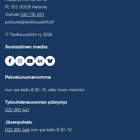
PL 107, 00531 Helsinki
Vaihde
020 774 001
palaute@teollisuusliitto.fi
© Teollisuusliitto ry 2026
Sosiaalinen media
Facebook
Instagram
Youtube
LinkedIn
Bluesky
Palvelunumeromme
ma–pe kello 8.30–15, ellei toisin mainita
Työsuhdeneuvonnan päivystys
020 690 447
Jäsenpalvelu
020 690 446
ma–pe kello 8.30–12