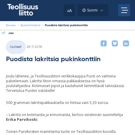
Skip
your
to
A
Suomi
A
content
clipboard.)
Etusivu
-
Ajankohtaista
-
Puodista lakritsia pukinkonttiin
Jaa
Kirjoitettu
Uutiset
28.11.2018
Kategoriat
Puodista lakritsia pukinkonttiin
Joulu lähenee, ja Teollisuusliiton verkkokauppa Puoti on valmiina
palvelemaan. Lakritsi liiton omassa pakkauksessa on hyvä
joululahjaidea. Kotimaiset pipot ja kaulahuivit lämmittävät talvisäässä.
Tervetuloa Puotiin ostoksille!
500 gramman lakritsipakkauksella on hintaa vain 5,33 euroa.
– Lakritsi on kotimaista ja erinomaista, kertoo viestinnän suunnittelija
Erika Parvikoski
.
Toinen Parvikosken mainitsema tuote on Teollisuusliiton kuosilla