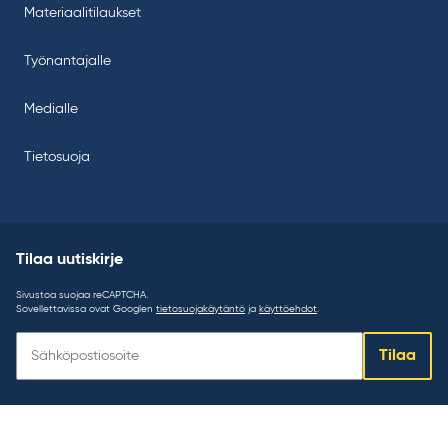
Materiaalitilaukset
Työnantajalle
Medialle
Tietosuoja
Tilaa uutiskirje
Sivustoa suojaa reCAPTCHA.
Sovellettavissa ovat Googlen
tietosuojakäytäntö
ja
käyttöehdot
.
Tilaa
Tilaa
uutiskirje: