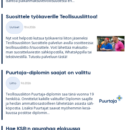
dän­töä pal­kan­mak­su­vel­vol­li­suu­desta eri...
Suo­sit­tele työ­ka­ve­rille Teol­li­suus­liit­toa!
Kirjoitettu
Uutiset
10.6.2026
Kategoriat
Nyt voit hel­posti kut­sua työ­ka­ve­risi lii­ton jä­se­neksi
Teol­li­suus­lii­ton Suo­sit­tele-pal­ve­lun avulla osoit­teessa:
teol­li­suus­liitto.fi/suo­sit­tele. Voit lä­het­tää mak­sut­to­
man suo­sit­te­lu­vies­tin säh­kö­pos­tilla, What­sAp­pilla tai
teks­ti­vies­tillä. Tu­tustu pal­ve­luun tästä!
Puur­taja-diplo­min saa­jat on va­littu
Kirjoitettu
Liitto
9.6.2026
Kategoriat
Teol­li­suus­lii­ton Puur­taja-diplo­min saa tänä vuonna 19
hen­ki­löä. On­nit­te­lut kai­kille va­li­tuille! Diplo­min saa­jille
ja hei­dän am­mat­tio­sas­toil­leen lä­he­te­tään asiasta säh­
kö­pos­tia. Li­säksi Puur­ta­jat saa­vat myö­hem­min ke­sä­
kuussa pos­titse diplo­min...
Hae KSR:n apu­ra­haa elo­kuussa