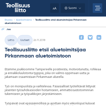
Skip
your
to
A
Suomi
A
content
clipboard.)
Etusivu
-
Ajankohtaista
-
Teollisuusliitto etsii aluetoimitsijaa Pirkanmaan
aluetoimistoon
Jaa
Kirjoitettu
Liitto
Uutiset
26.11.2018
Kategoriat
Teollisuusliitto etsii aluetoimitsijaa
Pirkanmaan aluetoimistoon
Etsimme joukkoomme Tampereelle positiivista, motivoitunutta, rohkeaa
ja ennakkoluulotonta tyyppiä, joka on valmis oppimaan uutta ja
jakamaan osaamistaan Pirkanmaan alueella.
Työ on monipuolista ja vaihtelevaa. Pääasialliset työtehtävät liittyvät
jäsenten työsuhdeasioiden hoitamiseen, ammattiosastotoiminnan
tukemiseen ja työpaikkojen järjestämiseen.
Työpäivät ovat epäsäännöllisiä ja ajoittain myös viikonloput kuluvat