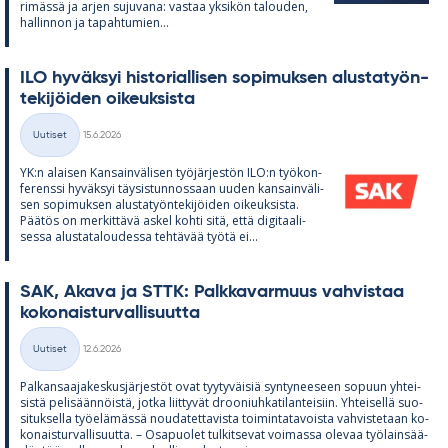
ri­mässä ja ar­jen su­ju­vana: vas­taa yk­si­kön ta­lou­den,
hal­lin­non ja ta­pah­tu­mien...
ILO hy­väk­syi his­to­rial­li­sen so­pi­muk­sen alus­ta­työn­
te­ki­jöi­den oi­keuk­sista
Kirjoitettu
Uutiset
15.6.2026
Kategoriat
YK:n alai­sen Kan­sain­vä­li­sen työ­jär­jes­tön ILO:n työ­kon­
fe­renssi hy­väk­syi täy­sis­tun­nos­saan uu­den kan­sain­vä­li­
sen so­pi­muk­sen alus­ta­työn­te­ki­jöi­den oi­keuk­sista.
Pää­tös on mer­kit­tävä as­kel kohti sitä, että di­gi­taa­li­
sessa alus­ta­ta­lou­dessa teh­tä­vää työtä ei...
SAK, Akava ja STTK: Palk­ka­var­muus vah­vis­taa
ko­ko­nais­tur­val­li­suutta
Kirjoitettu
Uutiset
12.6.2026
Kategoriat
Pal­kan­saa­ja­kes­kus­jär­jes­töt ovat tyy­ty­väi­siä syn­ty­nee­seen so­puun yh­tei­
sistä pe­li­sään­nöistä, jotka liit­ty­vät droo­niuh­ka­ti­lan­tei­siin. Yh­tei­sellä suo­
si­tuk­sella työ­elä­mässä nou­da­tet­ta­vista toi­min­ta­ta­voista vah­vis­te­taan ko­
ko­nais­tur­val­li­suutta. – Os­a­puo­let tul­kit­se­vat voi­massa ole­vaa työ­lain­sää­