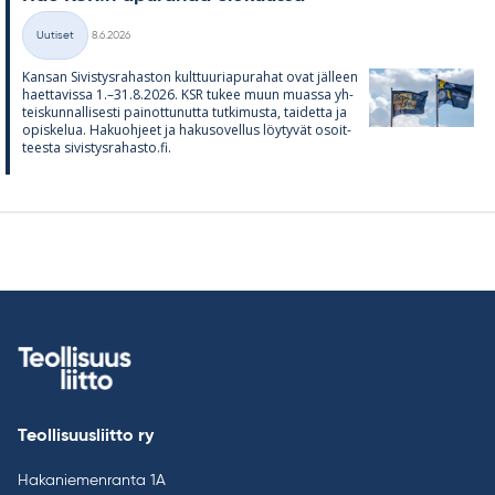
Kirjoitettu
Uutiset
8.6.2026
Kategoriat
Kan­san Si­vis­tys­ra­has­ton kult­tuu­ria­pu­ra­hat ovat jäl­leen
haet­ta­vissa 1.–31.8.2026. KSR tu­kee muun muassa yh­
teis­kun­nal­li­sesti pai­not­tu­nutta tut­ki­musta, tai­detta ja
opis­ke­lua. Ha­kuoh­jeet ja ha­kuso­vel­lus löy­ty­vät osoit­
teesta si­vis­tys­ra­hasto.fi.
Teollisuusliitto ry
Hakaniemenranta 1A