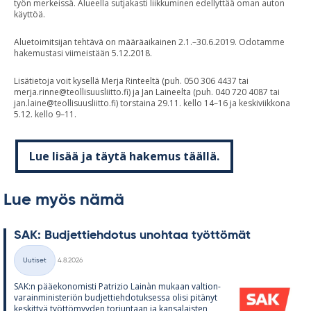
työn merkeissä. Alueella sutjakasti liikkuminen edellyttää oman auton
käyttöä.
Aluetoimitsijan tehtävä on määräaikainen 2.1.–30.6.2019. Odotamme
hakemustasi viimeistään 5.12.2018.
Lisätietoja voit kysellä Merja Rinteeltä (puh. 050 306 4437 tai
merja.rinne@teollisuusliitto.fi
) ja Jan Laineelta (puh. 040 720 4087 tai
jan.laine@teollisuusliitto.fi
) torstaina 29.11. kello 14–16 ja keskiviikkona
5.12. kello 9–11.
Lue lisää ja täytä hakemus täällä.
Lue myös nämä
SAK: Bud­jet­tieh­do­tus unoh­taa työt­tö­mät
Kirjoitettu
Uutiset
4.8.2026
Kategoriat
SAK:n pää­e­ko­no­misti Pat­rizio Lainàn mu­kaan val­tion­
va­rain­mi­nis­te­riön bud­jet­tieh­do­tuk­sessa olisi pi­tä­nyt
kes­kit­tyä työt­tö­myy­den tor­jun­taan ja kan­sa­lais­ten