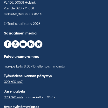
PL 107, 00531 Helsinki
Vaihde
020 774 001
palaute@teollisuusliitto.fi
© Teollisuusliitto ry 2026
Sosiaalinen media
Facebook
Instagram
Youtube
LinkedIn
Bluesky
Palvelunumeromme
ma–pe kello 8.30–15, ellei toisin mainita
Työsuhdeneuvonnan päivystys
020 690 447
Jäsenpalvelu
020 690 446
ma–pe kello 8.30–12
Avoin työttömyyskassa