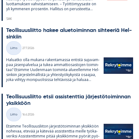
luot­ta­muk­sen vah­vis­ta­mi­seen. – Työt­tö­myy­saste on
yli kym­me­nen pro­sen­tin. Hal­li­tus on pe­rus­teetta...
SAK
Teol­li­suus­liitto ha­kee alue­toi­min­nan sih­tee­riä Hel­
sin­kiin
Kirjoitettu
Liitto
27.7.2026
Kategoriat
Ha­luatko olla mu­kana ra­ken­ta­massa en­tistä su­ju­vam­
paa jä­sen­pal­ve­lua ja tu­kea am­mat­tio­sas­to­jen toi­min­
taa? Et­simme Uu­den­maan toi­minta-alu­eel­lemme Hel­
sin­kiin jär­jes­tel­mäl­listä ja yh­teis­työ­ky­kyistä osaa­jaa,
joka viih­tyy mo­ni­puo­li­sissa teh­tä­vissä ja ha­luaa...
Teol­li­suus­liitto et­sii as­sis­tent­tia jär­jes­tö­toi­min­nan
yk­sik­köön
Kirjoitettu
Liitto
16.6.2026
Kategoriat
Et­simme Teol­li­suus­lii­ton jär­jes­tö­toi­min­nan yk­sik­köön
no­he­vaa, ete­vää ja kä­te­vää as­sis­tent­tia meille työ­ka­
ve­riksi As­sis­tent­timme pi­tää yk­sik­kömme pyö­rät pyö­