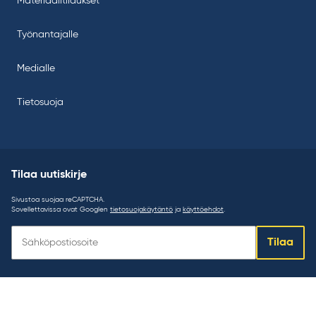
Materiaalitilaukset
Työnantajalle
Medialle
Tietosuoja
Tilaa uutiskirje
Sivustoa suojaa reCAPTCHA.
Sovellettavissa ovat Googlen
tietosuojakäytäntö
ja
käyttöehdot
.
Tilaa
Tilaa
uutiskirje: