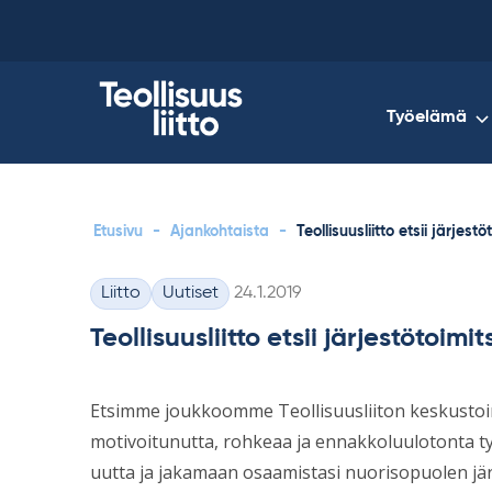
Skip
to
content
Työelämä
Etusivu
-
Ajankohtaista
-
Teollisuusliitto etsii järjestö
Kirjoitettu
Liitto
Uutiset
24.1.2019
Kategoriat
Teollisuusliitto etsii järjestötoimit
Etsimme joukkoomme Teollisuusliiton keskustoimis
motivoitunutta, rohkeaa ja ennakkoluulotonta ty
uutta ja jakamaan osaamistasi nuorisopuolen jär