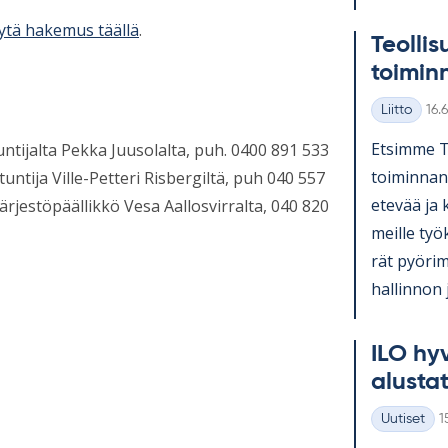
ytä hakemus täällä
.
Teol­li­s
toi­min
Kirj
Liitto
16.
Kategoriat
Et­simme Teo
tuntijalta Pekka Juusolalta, puh. 0400 891 533
toi­min­nan
tuntija Ville-Petteri Risbergiltä, puh 040 557
ete­vää ja k
järjestöpäällikkö Vesa Aallosvirralta, 040 820
meille työ­
rät pyö­ri­
hal­lin­non 
ILO hy­v
alus­ta­
K
Uutiset
1
Kategoriat