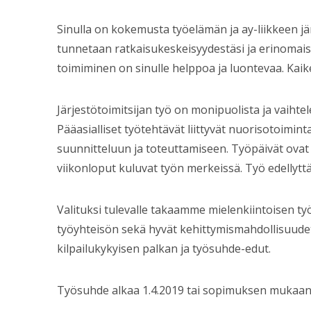
Sinulla on kokemusta työelämän ja ay-liikkeen j
tunnetaan ratkaisukeskeisyydestäsi ja erinomaisi
toimiminen on sinulle helppoa ja luontevaa. Kaiken
Järjestötoimitsijan työ on monipuolista ja vaihte
Pääasialliset työtehtävät liittyvät nuorisotoimin
suunnitteluun ja toteuttamiseen. Työpäivät ovat 
viikonloput kuluvat työn merkeissä. Työ edellyt
Valituksi tulevalle takaamme mielenkiintoisen t
työyhteisön sekä hyvät kehittymismahdollisuude
kilpailukykyisen palkan ja työsuhde-edut.
Työsuhde alkaa 1.4.2019 tai sopimuksen mukaan