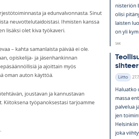
nis­te­riön 
ärjestötoiminnasta ja edunvalvonnasta. Sinut
olisi pi­tä­
sta neuvottelutaidoistasi. Ihmisten kanssa
lais­ten lu
 lisäksi olet kiva työkaveri.
on yli kym­
SAK
levaa – kahta samanlaista päivää ei ole.
Teol­li­
taan, opiskelija- ja jäsenhankinnan
sih­tee­
epäsäännöllisiä ja ajoittain myös
tää oman auton käyttöä.
Kirj
Liitto
27.
Kategoriat
Ha­luatko 
yötehtävän, joustavan ja kannustavan
massa en­ti
t. Kiitoksena työpanoksestasi tarjoamme
pal­ve­lua j
jen toi­mi
Hel­sin­kiin
.
joka viih­ty