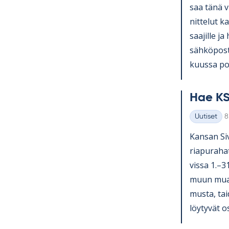
saa tänä v
nit­te­lut ka
saa­jille ja
säh­kö­pos­
kuussa pos­
Hae KS
K
Uutiset
8
Kategoriat
Kan­san Si­v
ria­pu­ra­ha
vissa 1.–3
muun muassa
musta, tai­
löy­ty­vät o