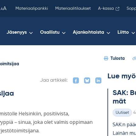
been
A
Materiaalipankki
Materiaalitilaukset
A-kassa
Sopp
A
copied
to
your
Jäsenyys
Osallistu
Ajankohtaista
Liitto
clipboard.)
Tulosta
toimitsijaa
Lue myö
Jaa artikkeli:
SAK: Bu
sijaa
mät
K
tolle Helsinkiin, positiivista,
Uutiset
4
Kategoriat
yppiä – sinua, joka olet valmis oppimaan
SAK:n pää­e
jestötoimitsijana.
Lainàn mu­k