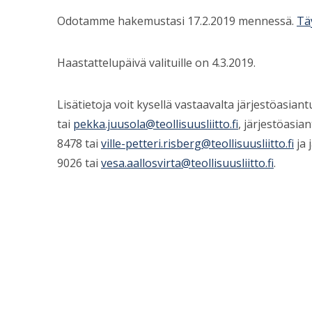
Odotamme hakemustasi 17.2.2019 mennessä.
Tä
Haastattelupäivä valituille on 4.3.2019.
Lisätietoja voit kysellä vastaavalta järjestöasian
tai
pekka.juusola@teollisuusliitto.fi
, järjestöasian
8478 tai
ville-petteri.risberg@teollisuusliitto.fi
ja 
9026 tai
vesa.aallosvirta@teollisuusliitto.fi
.