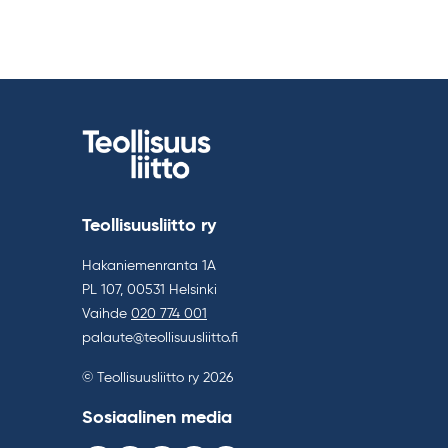
Teollisuusliitto ry
Hakaniemenranta 1A
PL 107, 00531 Helsinki
Vaihde
020 774 001
palaute@teollisuusliitto.fi
© Teollisuusliitto ry 2026
Sosiaalinen media