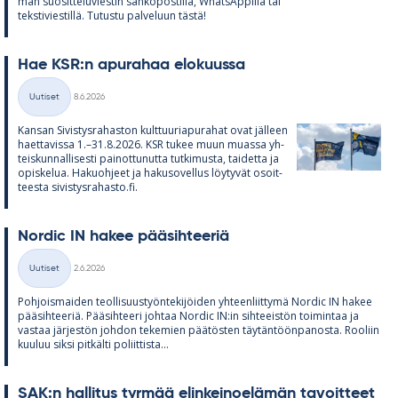
man suo­sit­te­lu­vies­tin säh­kö­pos­tilla, What­sAp­pilla tai
teks­ti­vies­tillä. Tu­tustu pal­ve­luun tästä!
Hae KSR:n apu­ra­haa elo­kuussa
Kirjoitettu
Uutiset
8.6.2026
Kategoriat
Kan­san Si­vis­tys­ra­has­ton kult­tuu­ria­pu­ra­hat ovat jäl­leen
haet­ta­vissa 1.–31.8.2026. KSR tu­kee muun muassa yh­
teis­kun­nal­li­sesti pai­not­tu­nutta tut­ki­musta, tai­detta ja
opis­ke­lua. Ha­kuoh­jeet ja ha­kuso­vel­lus löy­ty­vät osoit­
teesta si­vis­tys­ra­hasto.fi.
Nor­dic IN ha­kee pää­sih­tee­riä
Kirjoitettu
Uutiset
2.6.2026
Kategoriat
Poh­jois­mai­den teol­li­suus­työn­te­ki­jöi­den yh­teen­liit­tymä Nor­dic IN ha­kee
pää­sih­tee­riä. Pää­sih­teeri joh­taa Nor­dic IN:in sih­tee­is­tön toi­min­taa ja
vas­taa jär­jes­tön joh­don te­ke­mien pää­tös­ten täy­tän­töön­pa­nosta. Roo­liin
kuu­luu siksi pit­kälti po­liit­tista...
SAK:n hal­li­tus tyr­mää elin­kei­noe­lä­män ta­voit­teet