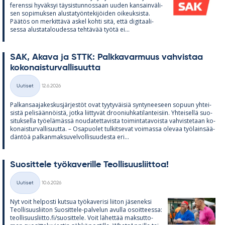
fe­renssi hy­väk­syi täy­sis­tun­nos­saan uu­den kan­sain­vä­li­
sen so­pi­muk­sen alus­ta­työn­te­ki­jöi­den oi­keuk­sista.
Pää­tös on mer­kit­tävä as­kel kohti sitä, että di­gi­taa­li­
sessa alus­ta­ta­lou­dessa teh­tä­vää työtä ei...
SAK, Akava ja STTK: Palk­ka­var­muus vah­vis­taa
ko­ko­nais­tur­val­li­suutta
Kirjoitettu
Uutiset
12.6.2026
Kategoriat
Pal­kan­saa­ja­kes­kus­jär­jes­töt ovat tyy­ty­väi­siä syn­ty­nee­seen so­puun yh­tei­
sistä pe­li­sään­nöistä, jotka liit­ty­vät droo­niuh­ka­ti­lan­tei­siin. Yh­tei­sellä suo­
si­tuk­sella työ­elä­mässä nou­da­tet­ta­vista toi­min­ta­ta­voista vah­vis­te­taan ko­
ko­nais­tur­val­li­suutta. – Os­a­puo­let tul­kit­se­vat voi­massa ole­vaa työ­lain­sää­
dän­töä pal­kan­mak­su­vel­vol­li­suu­desta eri...
Suo­sit­tele työ­ka­ve­rille Teol­li­suus­liit­toa!
Kirjoitettu
Uutiset
10.6.2026
Kategoriat
Nyt voit hel­posti kut­sua työ­ka­ve­risi lii­ton jä­se­neksi
Teol­li­suus­lii­ton Suo­sit­tele-pal­ve­lun avulla osoit­teessa:
teol­li­suus­liitto.fi/suo­sit­tele. Voit lä­het­tää mak­sut­to­