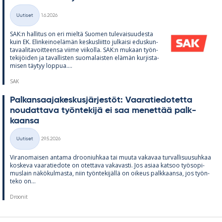
Kirjoitettu
Uutiset
1.6.2026
Kategoriat
SAK:n hal­li­tus on eri mieltä Suo­men tu­le­vai­suu­desta
kuin EK. Elin­kei­noe­lä­män kes­kus­liitto jul­kaisi edus­kun­
ta­vaa­li­ta­voit­teensa viime vii­kolla. SAK:n mu­kaan työn­
te­ki­jöi­den ja ta­val­lis­ten suo­ma­lais­ten elä­män kur­jis­ta­
mi­sen täy­tyy lop­pua....
SAK
Pal­kan­saa­ja­kes­kus­jär­jes­töt: Vaa­ra­tie­do­tetta
nou­dat­tava työn­te­kijä ei saa me­net­tää palk­
kaansa
Kirjoitettu
Uutiset
29.5.2026
Kategoriat
Vi­ran­omai­sen an­tama droo­niuh­kaa tai muuta va­ka­vaa tur­val­li­suusuh­kaa
kos­keva vaa­ra­tie­dote on otet­tava va­ka­vasti. Jos asiaa kat­soo työ­so­pi­
mus­lain nä­kö­kul­masta, niin työn­te­ki­jällä on oi­keus palk­kaansa, jos työn­
teko on...
Droonit