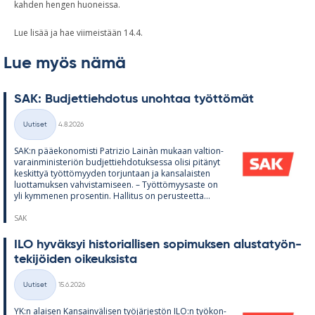
kahden hengen huoneissa.
Lue lisää ja hae viimeistään 14.4.
Lue myös nämä
SAK: Bud­jet­tieh­do­tus unoh­taa työt­tö­mät
Kirjoitettu
Uutiset
4.8.2026
Kategoriat
SAK:n pää­e­ko­no­misti Pat­rizio Lainàn mu­kaan val­tion­
va­rain­mi­nis­te­riön bud­jet­tieh­do­tuk­sessa olisi pi­tä­nyt
kes­kit­tyä työt­tö­myy­den tor­jun­taan ja kan­sa­lais­ten
luot­ta­muk­sen vah­vis­ta­mi­seen. – Työt­tö­myy­saste on
yli kym­me­nen pro­sen­tin. Hal­li­tus on pe­rus­teetta...
SAK
ILO hy­väk­syi his­to­rial­li­sen so­pi­muk­sen alus­ta­työn­
te­ki­jöi­den oi­keuk­sista
Kirjoitettu
Uutiset
15.6.2026
Kategoriat
YK:n alai­sen Kan­sain­vä­li­sen työ­jär­jes­tön ILO:n työ­kon­