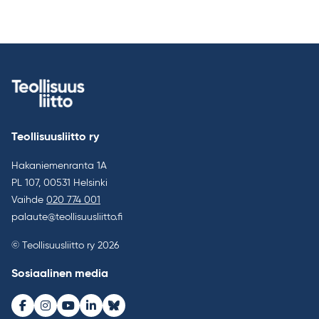
Teollisuusliitto ry
Hakaniemenranta 1A
PL 107, 00531 Helsinki
Vaihde
020 774 001
palaute@teollisuusliitto.fi
© Teollisuusliitto ry 2026
Sosiaalinen media
Facebook
Instagram
Youtube
LinkedIn
Bluesky