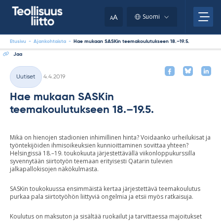
Skip
your
to
A
Suomi
A
content
clipboard.)
Etusivu
-
Ajankohtaista
-
Hae mukaan SASKin teemakoulutukseen 18.–19.5.
Jaa
Kirjoitettu
Uutiset
4.4.2019
Kategoriat
Hae mukaan SASKin
teemakoulutukseen 18.–19.5.
Mikä on hienojen stadionien inhimillinen hinta? Voidaanko urheilukisat ja
työntekijöiden ihmisoikeuksien kunnioittaminen sovittaa yhteen?
Helsingissä 18.–19. toukokuuta järjestettävällä viikonloppukurssilla
syvennytään siirtotyön teemaan erityisesti Qatarin tulevien
jalkapallokisojen näkökulmasta.
SASKin toukokuussa ensimmäistä kertaa järjestettävä teemakoulutus
purkaa pala siirtotyöhön liittyviä ongelmia ja etsii myös ratkaisuja.
Koulutus on maksuton ja sisältää ruokailut ja tarvittaessa majoitukset