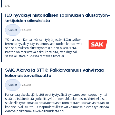
SAK
ILO hy­väk­syi his­to­rial­li­sen so­pi­muk­sen alus­ta­työn­
te­ki­jöi­den oi­keuk­sista
Kirjoitettu
Uutiset
15.6.2026
Kategoriat
YK:n alai­sen Kan­sain­vä­li­sen työ­jär­jes­tön ILO:n työ­kon­
fe­renssi hy­väk­syi täy­sis­tun­nos­saan uu­den kan­sain­vä­li­
sen so­pi­muk­sen alus­ta­työn­te­ki­jöi­den oi­keuk­sista.
Pää­tös on mer­kit­tävä as­kel kohti sitä, että di­gi­taa­li­
sessa alus­ta­ta­lou­dessa teh­tä­vää työtä ei...
SAK, Akava ja STTK: Palk­ka­var­muus vah­vis­taa
ko­ko­nais­tur­val­li­suutta
Kirjoitettu
Uutiset
12.6.2026
Kategoriat
Pal­kan­saa­ja­kes­kus­jär­jes­töt ovat tyy­ty­väi­siä syn­ty­nee­seen so­puun yh­tei­
sistä pe­li­sään­nöistä, jotka liit­ty­vät droo­niuh­ka­ti­lan­tei­siin. Yh­tei­sellä suo­
si­tuk­sella työ­elä­mässä nou­da­tet­ta­vista toi­min­ta­ta­voista vah­vis­te­taan ko­
ko­nais­tur­val­li­suutta. – Os­a­puo­let tul­kit­se­vat voi­massa ole­vaa työ­lain­sää­
dän­töä pal­kan­mak­su­vel­vol­li­suu­desta eri...