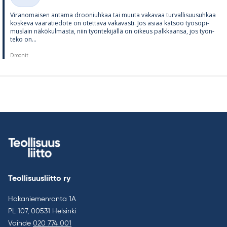
Kategoriat
Vi­ran­omai­sen an­tama droo­niuh­kaa tai muuta va­ka­vaa tur­val­li­suusuh­kaa
kos­keva vaa­ra­tie­dote on otet­tava va­ka­vasti. Jos asiaa kat­soo työ­so­pi­
mus­lain nä­kö­kul­masta, niin työn­te­ki­jällä on oi­keus palk­kaansa, jos työn­
teko on...
Droonit
Teollisuusliitto ry
Hakaniemenranta 1A
PL 107, 00531 Helsinki
Vaihde
020 774 001