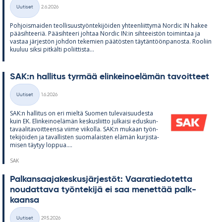
Kirjoitettu
Uutiset
2.6.2026
Kategoriat
Poh­jois­mai­den teol­li­suus­työn­te­ki­jöi­den yh­teen­liit­tymä Nor­dic IN ha­kee
pää­sih­tee­riä. Pää­sih­teeri joh­taa Nor­dic IN:in sih­tee­is­tön toi­min­taa ja
vas­taa jär­jes­tön joh­don te­ke­mien pää­tös­ten täy­tän­töön­pa­nosta. Roo­liin
kuu­luu siksi pit­kälti po­liit­tista...
SAK:n hal­li­tus tyr­mää elin­kei­noe­lä­män ta­voit­teet
Kirjoitettu
Uutiset
1.6.2026
Kategoriat
SAK:n hal­li­tus on eri mieltä Suo­men tu­le­vai­suu­desta
kuin EK. Elin­kei­noe­lä­män kes­kus­liitto jul­kaisi edus­kun­
ta­vaa­li­ta­voit­teensa viime vii­kolla. SAK:n mu­kaan työn­
te­ki­jöi­den ja ta­val­lis­ten suo­ma­lais­ten elä­män kur­jis­ta­
mi­sen täy­tyy lop­pua....
SAK
Pal­kan­saa­ja­kes­kus­jär­jes­töt: Vaa­ra­tie­do­tetta
nou­dat­tava työn­te­kijä ei saa me­net­tää palk­
kaansa
Kirjoitettu
Uutiset
29.5.2026