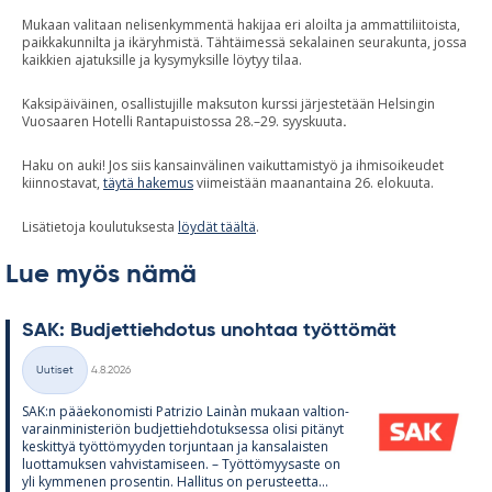
Mukaan valitaan nelisenkymmentä hakijaa eri aloilta ja ammattiliitoista,
paikkakunnilta ja ikäryhmistä. Tähtäimessä sekalainen seurakunta, jossa
kaikkien ajatuksille ja kysymyksille löytyy tilaa.
Kaksipäiväinen, osallistujille maksuton kurssi järjestetään Helsingin
Vuosaaren Hotelli Rantapuistossa 28.–29. syyskuuta
.
Haku on auki! Jos siis kansainvälinen vaikuttamistyö ja ihmisoikeudet
kiinnostavat,
täytä hakemus
viimeistään maanantaina 26. elokuuta.
Lisätietoja koulutuksesta
löydät täältä
.
Lue myös nämä
SAK: Bud­jet­tieh­do­tus unoh­taa työt­tö­mät
Kirjoitettu
Uutiset
4.8.2026
Kategoriat
SAK:n pää­e­ko­no­misti Pat­rizio Lainàn mu­kaan val­tion­
va­rain­mi­nis­te­riön bud­jet­tieh­do­tuk­sessa olisi pi­tä­nyt
kes­kit­tyä työt­tö­myy­den tor­jun­taan ja kan­sa­lais­ten
luot­ta­muk­sen vah­vis­ta­mi­seen. – Työt­tö­myy­saste on
yli kym­me­nen pro­sen­tin. Hal­li­tus on pe­rus­teetta...