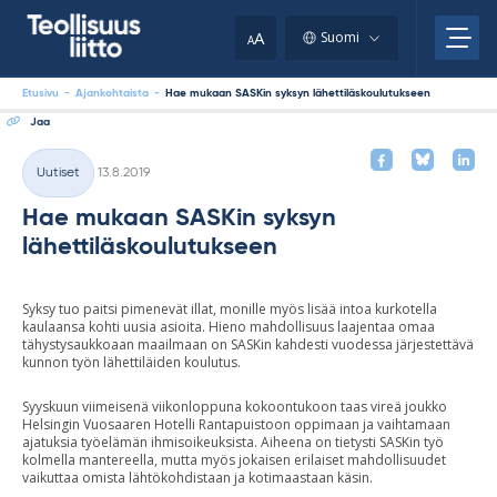
Skip
your
to
A
Suomi
A
content
clipboard.)
Etusivu
-
Ajankohtaista
-
Hae mukaan SASKin syksyn lähettiläskoulutukseen
Jaa
Kirjoitettu
Uutiset
13.8.2019
Kategoriat
Hae mukaan SASKin syksyn
lähettiläskoulutukseen
Syksy tuo paitsi pimenevät illat, monille myös lisää intoa kurkotella
kaulaansa kohti uusia asioita. Hieno mahdollisuus laajentaa omaa
tähystysaukkoaan maailmaan on SASKin kahdesti vuodessa järjestettävä
kunnon työn lähettiläiden koulutus.
Syyskuun viimeisenä viikonloppuna kokoontukoon taas vireä joukko
Helsingin Vuosaaren Hotelli Rantapuistoon oppimaan ja vaihtamaan
ajatuksia työelämän ihmisoikeuksista. Aiheena on tietysti SASKin työ
kolmella mantereella, mutta myös jokaisen erilaiset mahdollisuudet
vaikuttaa omista lähtökohdistaan ja kotimaastaan käsin.