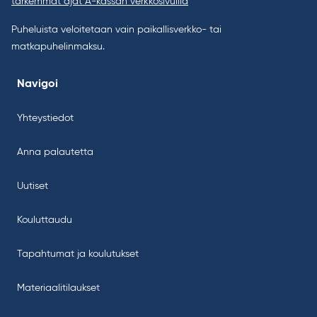
tarkemmat ajat A-kassan verkkosivuilla
Puheluista veloitetaan vain paikallisverkko- tai
matkapuhelinmaksu.
Navigoi
Yhteystiedot
Anna palautetta
Uutiset
Kouluttaudu
Tapahtumat ja koulutukset
Materiaalitilaukset