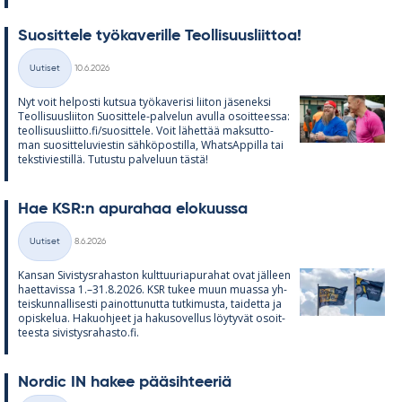
Suo­sit­tele työ­ka­ve­rille Teol­li­suus­liit­toa!
Kirjoitettu
Uutiset
10.6.2026
Kategoriat
Nyt voit hel­posti kut­sua työ­ka­ve­risi lii­ton jä­se­neksi
Teol­li­suus­lii­ton Suo­sit­tele-pal­ve­lun avulla osoit­teessa:
teol­li­suus­liitto.fi/suo­sit­tele. Voit lä­het­tää mak­sut­to­
man suo­sit­te­lu­vies­tin säh­kö­pos­tilla, What­sAp­pilla tai
teks­ti­vies­tillä. Tu­tustu pal­ve­luun tästä!
Hae KSR:n apu­ra­haa elo­kuussa
Kirjoitettu
Uutiset
8.6.2026
Kategoriat
Kan­san Si­vis­tys­ra­has­ton kult­tuu­ria­pu­ra­hat ovat jäl­leen
haet­ta­vissa 1.–31.8.2026. KSR tu­kee muun muassa yh­
teis­kun­nal­li­sesti pai­not­tu­nutta tut­ki­musta, tai­detta ja
opis­ke­lua. Ha­kuoh­jeet ja ha­kuso­vel­lus löy­ty­vät osoit­
teesta si­vis­tys­ra­hasto.fi.
Nor­dic IN ha­kee pää­sih­tee­riä