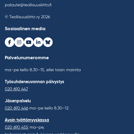
palaute@teollisuusliitto.fi
© Teollisuusliitto ry 2026
Sosiaalinen media
Facebook
Instagram
Youtube
LinkedIn
Bluesky
Palvelunumeromme
ma–pe kello 8.30–15, ellei toisin mainita
Työsuhdeneuvonnan päivystys
020 690 447
Jäsenpalvelu
020 690 446
ma–pe kello 8.30–12
Avoin työttömyyskassa
020 690 455
ma–pe,