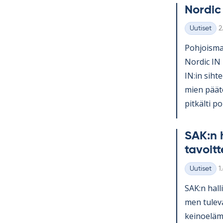
Nor­dic
K
Uutiset
2
Kategoriat
Poh­jois­mai
Nor­dic IN 
IN:in sih­te
mien pää­tö
pit­kälti po­l
SAK:n h
ta­voit­
K
Uutiset
1
Kategoriat
SAK:n hal­l
men tu­le­v
kei­noe­lä­m