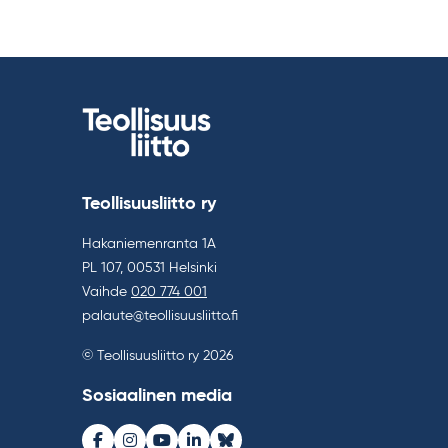
Teollisuusliitto ry
Hakaniemenranta 1A
PL 107, 00531 Helsinki
Vaihde
020 774 001
palaute@teollisuusliitto.fi
© Teollisuusliitto ry 2026
Sosiaalinen media