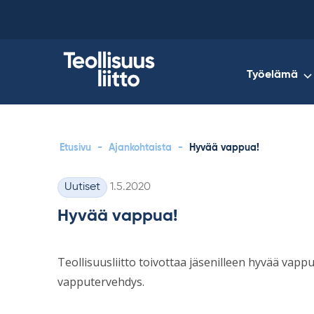
Skip
to
content
Työelämä
Etusivu
-
Ajankohtaista
-
Hyvää vappua!
Kirjoitettu
Uutiset
1.5.2020
Kategoriat
Hyvää vappua!
Teollisuusliitto toivottaa jäsenilleen hyvää vap
vapputervehdys.