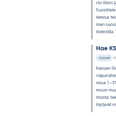
risi lii­ton 
Suo­sit­tel
teessa: teol
man suo­sit­
ti­vies­till
Hae KS
K
Uutiset
8
Kategoriat
Kan­san Si­v
ria­pu­ra­ha
vissa 1.–3
muun muassa
musta, tai­
löy­ty­vät o