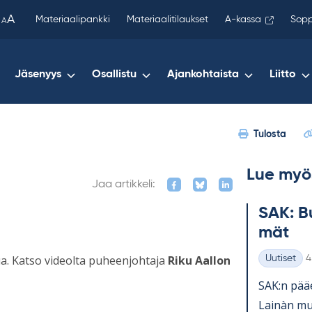
been
A
Materiaalipankki
Materiaalitilaukset
A-kassa
Sopp
A
copied
to
your
Jäsenyys
Osallistu
Ajankohtaista
Liitto
clipboard.)
Tulosta
Lue myö
Jaa artikkeli:
SAK: Bu
mät
K
pua. Katso videolta puheenjohtaja
Riku Aallon
Uutiset
4
Kategoriat
SAK:n pää­e
Lainàn mu­k