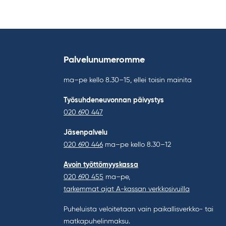
Palvelunumeromme
ma–pe kello 8.30–15, ellei toisin mainita
Työsuhdeneuvonnan päivystys
020 690 447
Jäsenpalvelu
020 690 446
ma–pe kello 8.30–12
Avoin työttömyyskassa
020 690 455
ma–pe,
tarkemmat ajat A-kassan verkkosivuilla
Puheluista veloitetaan vain paikallisverkko- tai
matkapuhelinmaksu.