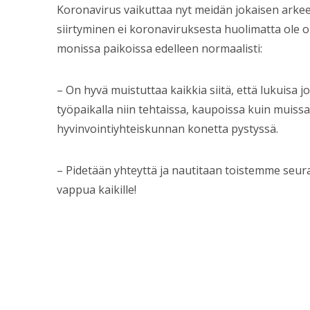
Koronavirus vaikuttaa nyt meidän jokaisen arkeen.
siirtyminen ei koronaviruksesta huolimatta ole ol
monissa paikoissa edelleen normaalisti:
– On hyvä muistuttaa kaikkia siitä, että lukuisa j
työpaikalla niin tehtaissa, kaupoissa kuin muissa
hyvinvointiyhteiskunnan konetta pystyssä.
– Pidetään yhteyttä ja nautitaan toistemme seuras
vappua kaikille!