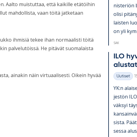
 Aalto muistuttaa, että kaikille etätöihin
nis­te­riön 
lut mahdollista, vaan töitä jatketaan
olisi pi­tä­
lais­ten lu
on yli kym­
oukko ihmisiä tekee ihan normaalisti töitä
SAK
kin palvelutöissä. He pitävät suomalaista
ILO hy­v
alus­ta­
ta, ainakin näin virtuaalisesti. Oikein hyvää
K
Uutiset
1
Kategoriat
YK:n alai­se
jes­tön ILO
väk­syi täy
kan­sain­vä­
sista. Pää­t
sessa alus­t