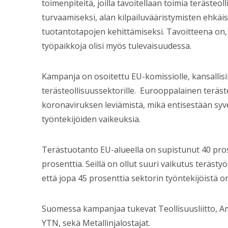
toimenpiteitä, joilla tavoitellaan toimia teräste
turvaamiseksi, alan kilpailuvääristymisten ehkä
tuotantotapojen kehittämiseksi. Tavoitteena on, 
työpaikkoja olisi myös tulevaisuudessa.
Kampanja on osoitettu EU-komissiolle, kansallisil
terästeollisuussektorille. Eurooppalainen teräst
koronaviruksen leviämistä, mikä entisestään syve
työntekijöiden vaikeuksia.
Terästuotanto EU-alueella on supistunut 40 pros
prosenttia. Seillä on ollut suuri vaikutus teräst
että jopa 45 prosenttia sektorin työntekijöistä 
Suomessa kampanjaa tukevat Teollisuusliitto, Am
YTN, sekä Metallinjalostajat.