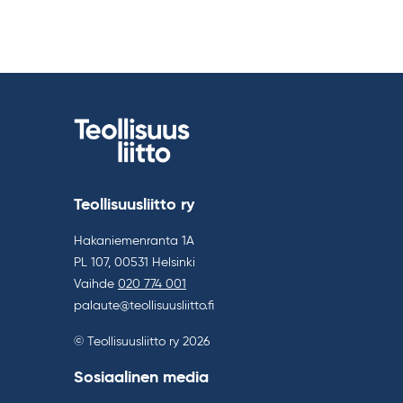
Teollisuusliitto ry
Hakaniemenranta 1A
PL 107, 00531 Helsinki
Vaihde
020 774 001
palaute@teollisuusliitto.fi
© Teollisuusliitto ry 2026
Sosiaalinen media