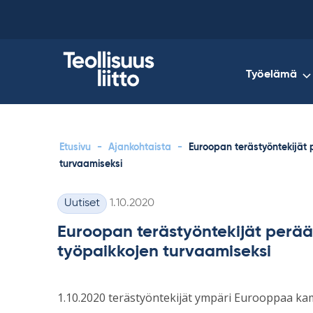
Skip
to
content
Työelämä
Etusivu
-
Ajankohtaista
-
Euroopan terästyöntekijät 
turvaamiseksi
Kirjoitettu
Uutiset
1.10.2020
Kategoriat
Euroopan terästyöntekijät perää
työpaikkojen turvaamiseksi
1.10.2020 terästyöntekijät ympäri Eurooppaa kam