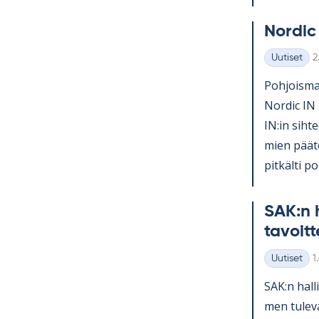
Nor­dic
K
Uutiset
2
Kategoriat
Poh­jois­mai
Nor­dic IN 
IN:in sih­te
mien pää­tö
pit­kälti po­l
SAK:n h
ta­voit­
K
Uutiset
1
Kategoriat
SAK:n hal­l
men tu­le­v