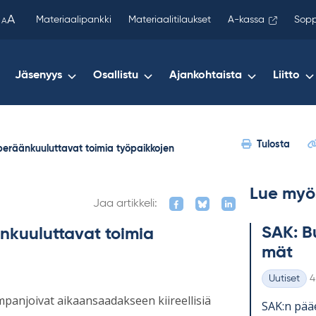
been
A
Materiaalipankki
Materiaalitilaukset
A-kassa
Sopp
A
copied
to
your
Jäsenyys
Osallistu
Ajankohtaista
Liitto
clipboard.)
Tulosta
peräänkuuluttavat toimia työpaikkojen
Lue myö
Jaa artikkeli:
SAK: Bu
nkuuluttavat toimia
mät
K
Uutiset
4
Kategoriat
panjoivat aikaansaadakseen kiireellisiä
SAK:n pää­e