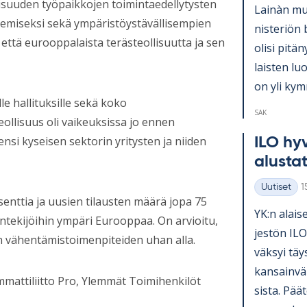
ollisuuden työpaikkojen toimintaedellytysten
Lainàn mu­k
isemiseksi sekä ympäristöystävällisempien
nis­te­riön 
että eurooppalaista terästeollisuutta ja sen
olisi pi­tä­
lais­ten lu
on yli kym­
le hallituksille sekä koko
SAK
eollisuus oli vaikeuksissa jo ennen
nsi kyseisen sektorin yritysten ja niiden
ILO hy­v
alus­ta­
K
Uutiset
1
Kategoriat
enttia ja uusien tilausten määrä jopa 75
YK:n alai­se
yöntekijöihin ympäri Eurooppaa. On arvioitu,
jes­tön ILO
on vähentämistoimenpiteiden uhan alla.
väk­syi täy
kan­sain­vä­
mattiliitto Pro, Ylemmät Toimihenkilöt
sista. Pää­t