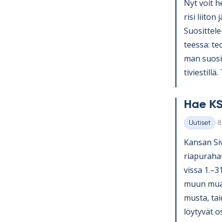
Nyt voit he
risi lii­ton 
Suo­sit­tel
teessa: teol
man suo­sit­
ti­vies­till
Hae KS
K
Uutiset
8
Kategoriat
Kan­san Si­v
ria­pu­ra­ha
vissa 1.–3
muun muassa
musta, tai­
löy­ty­vät o