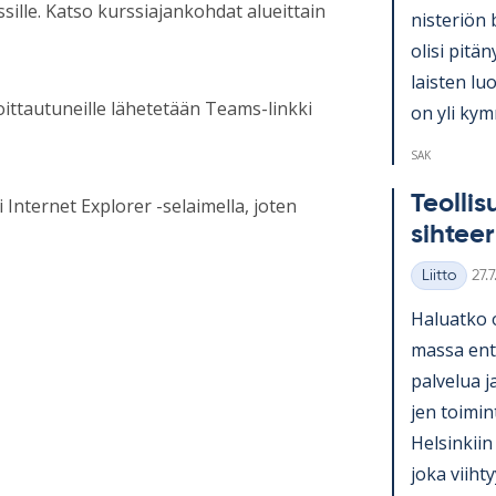
sille. Katso kurssiajankohdat alueittain
nis­te­riön 
olisi pi­tä­
lais­ten lu
oittautuneille lähetetään Teams-linkki
on yli kym­
SAK
Teol­li­
Internet Explorer -selaimella, joten
sih­tee­
Kirj
Liitto
27.
Kategoriat
Ha­luatko 
massa en­ti
pal­ve­lua j
jen toi­mi
Hel­sin­kiin
joka viih­ty