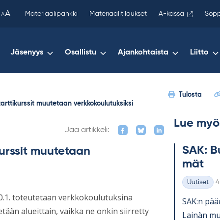
been
A
Materiaalipankki
Materiaalitilaukset
A-kassa
Sopp
A
copied
to
your
Jäsenyys
Osallistu
Ajankohtaista
Liitto
clipboard.)
Tulosta
arttikurssit muutetaan verkkokoulutuksiksi
Lue myö
Jaa artikkeli:
SAK: Bu
kurssit muutetaan
mät
K
Uutiset
4
Kategoriat
30.1. toteutetaan verkkokoulutuksina
SAK:n pää­e
tään alueittain, vaikka ne onkin siirretty
Lainàn mu­k