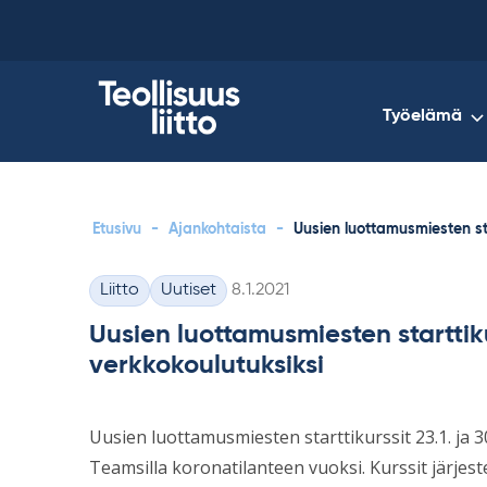
Skip
to
content
Työelämä
Etusivu
-
Ajankohtaista
-
Uusien luottamusmiesten st
Kirjoitettu
Liitto
Uutiset
8.1.2021
Kategoriat
Uusien luottamusmiesten startti
verkkokoulutuksiksi
Uusien luottamusmiesten starttikurssit 23.1. ja 
Teamsilla koronatilanteen vuoksi. Kurssit järjeste