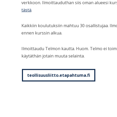
verkkoon. Ilmoittauduthan siis oman alueesi kurs
tästä
.
Kaikkiin koulutuksiin mahtuu 30 osallistujaa. Ilm
ennen kurssin alkua.
Ilmoittaudu Telmon kautta. Huom. Telmo ei toimi 
käytäthän jotain muuta selainta.
teollisuusliitto.etapahtuma.fi