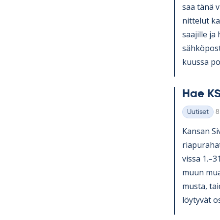
saa tänä v
nit­te­lut ka
saa­jille ja
säh­kö­pos­
kuussa pos­
Hae KS
K
Uutiset
8
Kategoriat
Kan­san Si­v
ria­pu­ra­ha
vissa 1.–3
muun muassa
musta, tai­
löy­ty­vät o