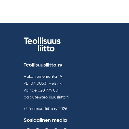
Teollisuusliitto ry
Hakaniemenranta 1A
PL 107, 00531 Helsinki
Vaihde
020 774 001
palaute@teollisuusliitto.fi
© Teollisuusliitto ry 2026
Sosiaalinen media