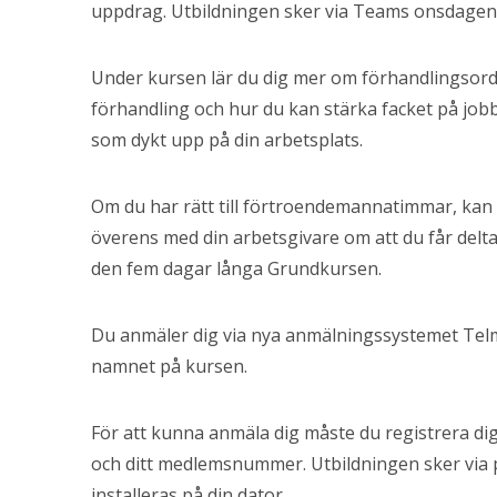
uppdrag. Utbildningen sker via Teams onsdagen 2
Under kursen lär du dig mer om förhandlingsordn
förhandling och hur du kan stärka facket på job
som dykt upp på din arbetsplats.
Om du har rätt till förtroendemannatimmar, kan 
överens med din arbetsgivare om att du får delta.
den fem dagar långa Grundkursen.
Du anmäler dig via nya anmälningssystemet Tel
namnet på kursen.
För att kunna anmäla dig måste du registrera di
och ditt medlemsnummer. Utbildningen sker vi
installeras på din dator.