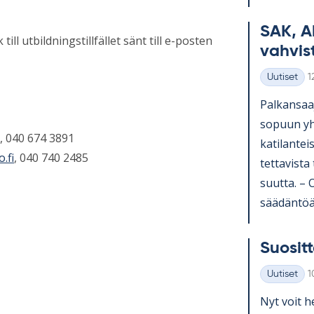
SAK, A
ll utbildningstillfället sänt till e-posten
vah­vis­
K
Uutiset
1
Kategoriat
Pal­kan­saa­
so­puun yh­t
, 040 674 3891
ka­ti­lan­te
.fi
, 040 740 2485
tet­ta­vista
suutta. – Os
sää­dän­töä 
Suo­sit­t
K
Uutiset
1
Kategoriat
Nyt voit he