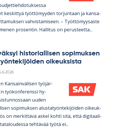
bud­jet­tieh­do­tuk­sessa
nyt kes­kit­tyä työt­tö­myy­den tor­jun­taan ja kan­sa­
ot­ta­muk­sen vah­vis­ta­mi­seen. – Työt­tö­myy­saste
me­nen pro­sen­tin. Hal­li­tus on pe­rus­teetta...
äk­syi his­to­rial­li­sen so­pi­muk­sen
työn­te­ki­jöi­den oi­keuk­sista
irjoitettu
5.6.2026
n Kan­sain­vä­li­sen työ­jär­
:n työ­kon­fe­renssi hy­
­sis­tun­nos­saan uu­den
li­sen so­pi­muk­sen alus­ta­työn­te­ki­jöi­den oi­keuk­
ös on mer­kit­tävä as­kel kohti sitä, että di­gi­taa­li­
a­ta­lou­dessa teh­tä­vää työtä ei...