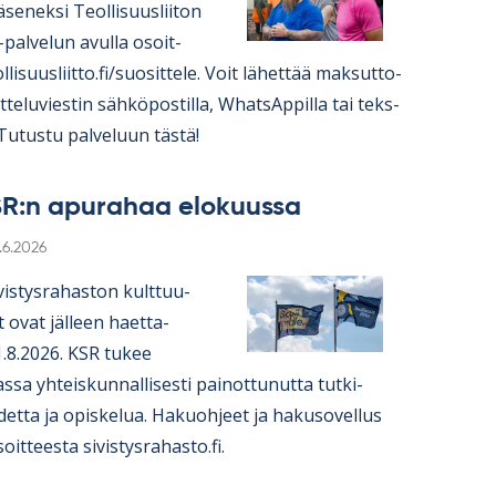
jä­se­neksi Teol­li­suus­lii­ton
e-pal­ve­lun avulla osoit­
­li­suus­liitto.fi/suo­sit­tele. Voit lä­het­tää mak­sut­to­
te­lu­vies­tin säh­kö­pos­tilla, What­sAp­pilla tai teks­
ä. Tu­tustu pal­ve­luun tästä!
R:n apu­ra­haa elo­kuussa
irjoitettu
.6.2026
is­tys­ra­has­ton kult­tuu­
t ovat jäl­leen haet­ta­
1.8.2026. KSR tu­kee
 yh­teis­kun­nal­li­sesti pai­not­tu­nutta tut­ki­
detta ja opis­ke­lua. Ha­kuoh­jeet ja ha­kuso­vel­lus
soit­teesta si­vis­tys­ra­hasto.fi.