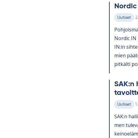
Nor­dic
K
Uutiset
2
Kategoriat
Poh­jois­mai
Nor­dic IN 
IN:in sih­te
mien pää­tö
pit­kälti po­l
SAK:n h
ta­voit­
K
Uutiset
1
Kategoriat
SAK:n hal­l
men tu­le­v
kei­noe­lä­m