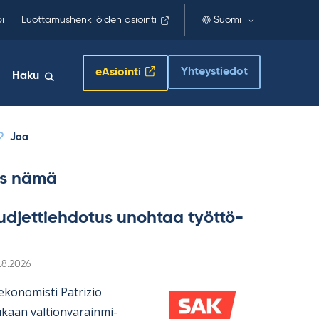
i
Luottamushenkilöiden asiointi
Suomi
Yhteystiedot
eAsiointi
Haku
Jaa
s nämä
d­jet­tieh­do­tus unoh­taa työt­tö­
irjoitettu
.8.2026
­ko­no­misti Pat­rizio
aan val­tion­va­rain­mi­