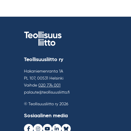
Teollisuusliitto ry
Hakaniemenranta 1A
PL 107, 00531 Helsinki
Vaihde
020 774 001
palaute@teollisuusliitto.fi
© Teollisuusliitto ry 2026
Sosiaalinen media