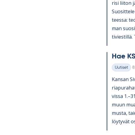
risi lii­ton 
Suo­sit­tel
teessa: teol
man suo­sit­
ti­vies­till
Hae KS
K
Uutiset
8
Kategoriat
Kan­san Si­v
ria­pu­ra­ha
vissa 1.–3
muun muassa
musta, tai­
löy­ty­vät o