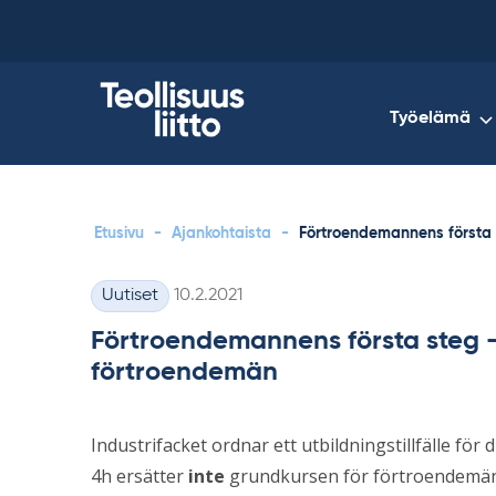
Skip
to
content
Työelämä
Etusivu
-
Ajankohtaista
-
Förtroendemannens första 
Kirjoitettu
Uutiset
10.2.2021
Kategoriat
Förtroendemannens första steg –
förtroendemän
Industrifacket ordnar ett utbildningstillfälle f
4h ersätter
inte
grundkursen för förtroendemän,