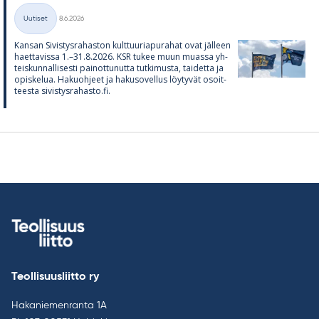
Kirjoitettu
Uutiset
8.6.2026
Kategoriat
Kan­san Si­vis­tys­ra­has­ton kult­tuu­ria­pu­ra­hat ovat jäl­leen
haet­ta­vissa 1.–31.8.2026. KSR tu­kee muun muassa yh­
teis­kun­nal­li­sesti pai­not­tu­nutta tut­ki­musta, tai­detta ja
opis­ke­lua. Ha­kuoh­jeet ja ha­kuso­vel­lus löy­ty­vät osoit­
teesta si­vis­tys­ra­hasto.fi.
Teollisuusliitto ry
Hakaniemenranta 1A