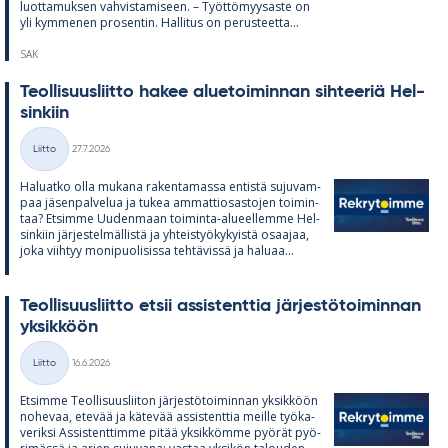
luot­ta­muk­sen vah­vis­ta­mi­seen. – Työt­tö­myy­saste on
yli kym­me­nen pro­sen­tin. Hal­li­tus on pe­rus­teetta...
SAK
Teol­li­suus­liitto ha­kee alue­toi­min­nan sih­tee­riä Hel­
sin­kiin
Kirjoitettu
Liitto
27.7.2026
Kategoriat
Ha­luatko olla mu­kana ra­ken­ta­massa en­tistä su­ju­vam­
paa jä­sen­pal­ve­lua ja tu­kea am­mat­tio­sas­to­jen toi­min­
taa? Et­simme Uu­den­maan toi­minta-alu­eel­lemme Hel­
sin­kiin jär­jes­tel­mäl­listä ja yh­teis­työ­ky­kyistä osaa­jaa,
joka viih­tyy mo­ni­puo­li­sissa teh­tä­vissä ja ha­luaa...
Teol­li­suus­liitto et­sii as­sis­tent­tia jär­jes­tö­toi­min­nan
yk­sik­köön
Kirjoitettu
Liitto
16.6.2026
Kategoriat
Et­simme Teol­li­suus­lii­ton jär­jes­tö­toi­min­nan yk­sik­köön
no­he­vaa, ete­vää ja kä­te­vää as­sis­tent­tia meille työ­ka­
ve­riksi As­sis­tent­timme pi­tää yk­sik­kömme pyö­rät pyö­