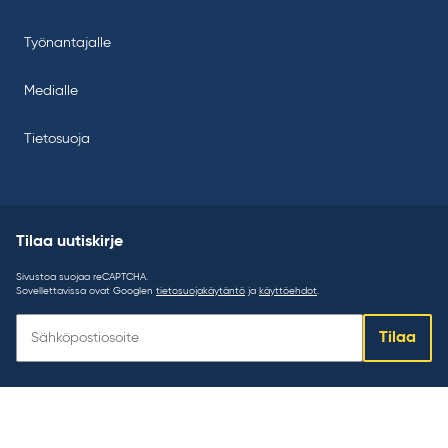
Työnantajalle
Medialle
Tietosuoja
Tilaa uutiskirje
Sivustoa suojaa reCAPTCHA.
Sovellettavissa ovat Googlen
tietosuojakäytäntö
ja
käyttöehdot
.
Tilaa
Tilaa
uutiskirje: