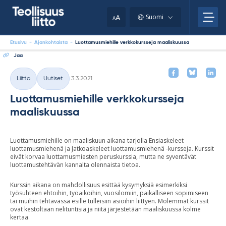
Skip
your
to
A
Suomi
A
content
clipboard.)
Etusivu
-
Ajankohtaista
-
Luottamusmiehille verkkokursseja maaliskuussa
Jaa
Kirjoitettu
Liitto
Uutiset
3.3.2021
Kategoriat
Luottamusmiehille verkkokursseja
maaliskuussa
Luottamusmiehille on maaliskuun aikana tarjolla Ensiaskeleet
luottamusmiehenä ja Jatkoaskeleet luottamusmiehenä -kursseja. Kurssit
eivät korvaa luottamusmiesten peruskurssia, mutta ne syventävät
luottamustehtävän kannalta olennaista tietoa.
Kurssin aikana on mahdollisuus esittää kysymyksiä esimerkiksi
työsuhteen ehtoihin, työaikoihin, vuosilomiin, paikalliseen sopimiseen
tai muihin tehtävässä esille tulleisiin asioihin liittyen. Molemmat kurssit
ovat kestoltaan nelituntisia ja niitä järjestetään maaliskuussa kolme
kertaa.