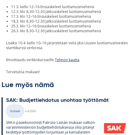
11.3. kello 12–16 Ensiaskeleet luottamusmiehenä
12.3. klo 8.30–12.30 Jatkoaskeleet luottamusmiehenä
17.3. klo 12–16 Ensiaskeleet luottamusmiehenä
18.3. klo 8.30–12.30 Jatkoaskeleet luottamusmiehenä
25.3. klo 12–16 Ensiaskeleet luottamusmiehenä
26.3. klo 8.30–12.30 Jatkoaskeleet luottamusmiehenä
Lisäksi 10.4. kello 10–16 järjestetään vielä yksi Uusien luottamusmiesten
starttikurssi verkossa.
Ilmoittaudu verkkokursseille
Telmon kautta
.
Tervetuloa mukaan!
Lue myös nämä
SAK: Bud­jet­tieh­do­tus unoh­taa työt­tö­mät
Kirjoitettu
Uutiset
4.8.2026
Kategoriat
SAK:n pää­e­ko­no­misti Pat­rizio Lainàn mu­kaan val­tion­
va­rain­mi­nis­te­riön bud­jet­tieh­do­tuk­sessa olisi pi­tä­nyt
kes­kit­tyä työt­tö­myy­den tor­jun­taan ja kan­sa­lais­ten