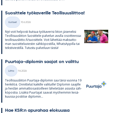
Suo­sit­tele työ­ka­ve­rille Teol­li­suus­liit­toa!
Kirjoitettu
Uutiset
10.6.2026
Kategoriat
Nyt voit hel­posti kut­sua työ­ka­ve­risi lii­ton jä­se­neksi
Teol­li­suus­lii­ton Suo­sit­tele-pal­ve­lun avulla osoit­teessa:
teol­li­suus­liitto.fi/suo­sit­tele. Voit lä­het­tää mak­sut­to­
man suo­sit­te­lu­vies­tin säh­kö­pos­tilla, What­sAp­pilla tai
teks­ti­vies­tillä. Tu­tustu pal­ve­luun tästä!
Puur­taja-diplo­min saa­jat on va­littu
Kirjoitettu
Liitto
9.6.2026
Kategoriat
Teol­li­suus­lii­ton Puur­taja-diplo­min saa tänä vuonna 19
hen­ki­löä. On­nit­te­lut kai­kille va­li­tuille! Diplo­min saa­jille
ja hei­dän am­mat­tio­sas­toil­leen lä­he­te­tään asiasta säh­
kö­pos­tia. Li­säksi Puur­ta­jat saa­vat myö­hem­min ke­sä­
kuussa pos­titse diplo­min...
Hae KSR:n apu­ra­haa elo­kuussa