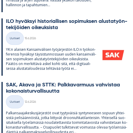
ri­mässä ja ar­jen su­ju­vana: vas­taa yk­si­kön ta­lou­den,
hal­lin­non ja ta­pah­tu­mien...
ILO hy­väk­syi his­to­rial­li­sen so­pi­muk­sen alus­ta­työn­
te­ki­jöi­den oi­keuk­sista
Kirjoitettu
Uutiset
15.6.2026
Kategoriat
YK:n alai­sen Kan­sain­vä­li­sen työ­jär­jes­tön ILO:n työ­kon­
fe­renssi hy­väk­syi täy­sis­tun­nos­saan uu­den kan­sain­vä­li­
sen so­pi­muk­sen alus­ta­työn­te­ki­jöi­den oi­keuk­sista.
Pää­tös on mer­kit­tävä as­kel kohti sitä, että di­gi­taa­li­
sessa alus­ta­ta­lou­dessa teh­tä­vää työtä ei...
SAK, Akava ja STTK: Palk­ka­var­muus vah­vis­taa
ko­ko­nais­tur­val­li­suutta
Kirjoitettu
Uutiset
12.6.2026
Kategoriat
Pal­kan­saa­ja­kes­kus­jär­jes­töt ovat tyy­ty­väi­siä syn­ty­nee­seen so­puun yh­tei­
sistä pe­li­sään­nöistä, jotka liit­ty­vät droo­niuh­ka­ti­lan­tei­siin. Yh­tei­sellä suo­
si­tuk­sella työ­elä­mässä nou­da­tet­ta­vista toi­min­ta­ta­voista vah­vis­te­taan ko­
ko­nais­tur­val­li­suutta. – Os­a­puo­let tul­kit­se­vat voi­massa ole­vaa työ­lain­sää­
dän­töä pal­kan­mak­su­vel­vol­li­suu­desta eri...