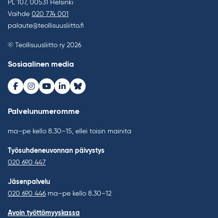
PL 107, 00531 Helsinki
Vaihde
020 774 001
palaute@teollisuusliitto.fi
© Teollisuusliitto ry 2026
Sosiaalinen media
Facebook
Instagram
Youtube
LinkedIn
Bluesky
Palvelunumeromme
ma–pe kello 8.30–15, ellei toisin mainita
Työsuhdeneuvonnan päivystys
020 690 447
Jäsenpalvelu
020 690 446
ma–pe kello 8.30–12
Avoin työttömyyskassa