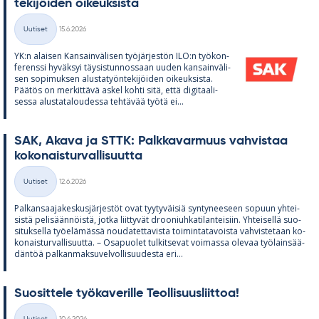
te­ki­jöi­den oi­keuk­sista
Kirjoitettu
Uutiset
15.6.2026
Kategoriat
YK:n alai­sen Kan­sain­vä­li­sen työ­jär­jes­tön ILO:n työ­kon­
fe­renssi hy­väk­syi täy­sis­tun­nos­saan uu­den kan­sain­vä­li­
sen so­pi­muk­sen alus­ta­työn­te­ki­jöi­den oi­keuk­sista.
Pää­tös on mer­kit­tävä as­kel kohti sitä, että di­gi­taa­li­
sessa alus­ta­ta­lou­dessa teh­tä­vää työtä ei...
SAK, Akava ja STTK: Palk­ka­var­muus vah­vis­taa
ko­ko­nais­tur­val­li­suutta
Kirjoitettu
Uutiset
12.6.2026
Kategoriat
Pal­kan­saa­ja­kes­kus­jär­jes­töt ovat tyy­ty­väi­siä syn­ty­nee­seen so­puun yh­tei­
sistä pe­li­sään­nöistä, jotka liit­ty­vät droo­niuh­ka­ti­lan­tei­siin. Yh­tei­sellä suo­
si­tuk­sella työ­elä­mässä nou­da­tet­ta­vista toi­min­ta­ta­voista vah­vis­te­taan ko­
ko­nais­tur­val­li­suutta. – Os­a­puo­let tul­kit­se­vat voi­massa ole­vaa työ­lain­sää­
dän­töä pal­kan­mak­su­vel­vol­li­suu­desta eri...
Suo­sit­tele työ­ka­ve­rille Teol­li­suus­liit­toa!
Kirjoitettu