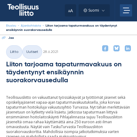
Skip
your
to
A
Suomi
A
content
clipboard.)
Etusivu
-
Ajankohtaista
-
Liiton tarjoama tapaturmavakuus on täydentynyt
ensikäynnin suorakorvausedulla
Jaa
Kirjoitettu
Liitto
Uutiset
28.6.2021
Kategoriat
Liiton tarjoama tapaturmavakuus on
täydentynyt ensikäynnin
suorakorvausedulla
Teollisuusliitto on vakuuttanut työssäkäyvät ja työttömät jäsenet sekä
opiskelijajäsenet vapaa-ajan tapaturmavakuutuksella, joka korvaa
tapaturman hoitokuluja vakuutusyhtiö Turvassa. Nyt tähän merkittävään
jäsenetuun on kytketty vielä lisäetu. Jatkossa tapaturmaan liittyvä
ensimmäinen hoitolaitoskäynti Pihlajalinnassa sujuu Teollisuusliiton
jäseneltä omaa rahaa käyttämättä aina 250 euroon asti ilman
omavastuuta. Näytät vain TaskuTurvasta Teollisuusliiton
suorakorvauskorttia. Mahdollisia isompia jatkotutkimuksia varten
jäsenen on mahdollista saada maksusitoumus.