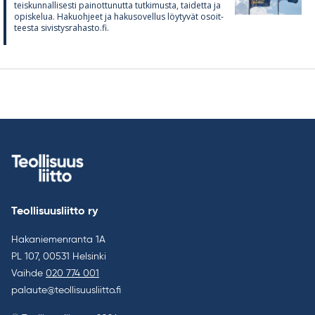
teis­kun­nal­li­sesti pai­not­tu­nutta tut­ki­musta, tai­detta ja
opis­ke­lua. Ha­kuoh­jeet ja ha­kuso­vel­lus löy­ty­vät osoit­
teesta si­vis­tys­ra­hasto.fi.
Teollisuusliitto ry
Hakaniemenranta 1A
PL 107, 00531 Helsinki
Vaihde
020 774 001
palaute@teollisuusliitto.fi