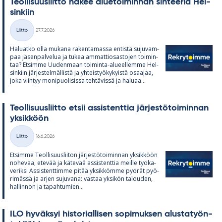
Teol­li­suus­liitto ha­kee alue­toi­min­nan sih­tee­riä Hel­
sin­kiin
Kirjoitettu
Liitto
27.7.2026
Kategoriat
Ha­luatko olla mu­kana ra­ken­ta­massa en­tistä su­ju­vam­
paa jä­sen­pal­ve­lua ja tu­kea am­mat­tio­sas­to­jen toi­min­
taa? Et­simme Uu­den­maan toi­minta-alu­eel­lemme Hel­
sin­kiin jär­jes­tel­mäl­listä ja yh­teis­työ­ky­kyistä osaa­jaa,
joka viih­tyy mo­ni­puo­li­sissa teh­tä­vissä ja ha­luaa...
Teol­li­suus­liitto et­sii as­sis­tent­tia jär­jes­tö­toi­min­nan
yk­sik­köön
Kirjoitettu
Liitto
16.6.2026
Kategoriat
Et­simme Teol­li­suus­lii­ton jär­jes­tö­toi­min­nan yk­sik­köön
no­he­vaa, ete­vää ja kä­te­vää as­sis­tent­tia meille työ­ka­
ve­riksi As­sis­tent­timme pi­tää yk­sik­kömme pyö­rät pyö­
ri­mässä ja ar­jen su­ju­vana: vas­taa yk­si­kön ta­lou­den,
hal­lin­non ja ta­pah­tu­mien...
ILO hy­väk­syi his­to­rial­li­sen so­pi­muk­sen alus­ta­työn­