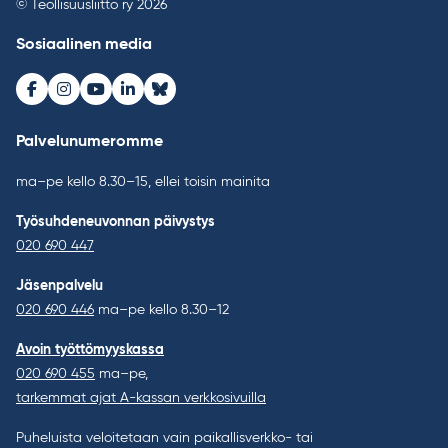
© Teollisuusliitto ry 2026
Sosiaalinen media
Facebook
Instagram
Youtube
LinkedIn
Bluesky
Palvelunumeromme
ma–pe kello 8.30–15, ellei toisin mainita
Työsuhdeneuvonnan päivystys
020 690 447
Jäsenpalvelu
020 690 446
ma–pe kello 8.30–12
Avoin työttömyyskassa
020 690 455
ma–pe,
tarkemmat ajat A-kassan verkkosivuilla
Puheluista veloitetaan vain paikallisverkko- tai