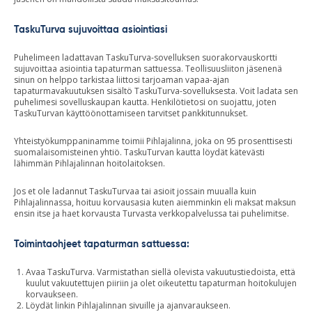
TaskuTurva sujuvoittaa asiointiasi
Puhelimeen ladattavan TaskuTurva-sovelluksen suorakorvauskortti
sujuvoittaa asiointia tapaturman sattuessa. Teollisuusliiton jäsenenä
sinun on helppo tarkistaa liittosi tarjoaman vapaa-ajan
tapaturmavakuutuksen sisältö TaskuTurva-sovelluksesta. Voit ladata sen
puhelimesi sovelluskaupan kautta. Henkilötietosi on suojattu, joten
TaskuTurvan käyttöönottamiseen tarvitset pankkitunnukset.
Yhteistyökumppaninamme toimii Pihlajalinna, joka on 95 prosenttisesti
suomalaisomisteinen yhtiö. TaskuTurvan kautta löydät kätevästi
lähimmän Pihlajalinnan hoitolaitoksen.
Jos et ole ladannut TaskuTurvaa tai asioit jossain muualla kuin
Pihlajalinnassa, hoituu korvausasia kuten aiemminkin eli maksat maksun
ensin itse ja haet korvausta Turvasta verkkopalvelussa tai puhelimitse.
Toimintaohjeet tapaturman sattuessa:
Avaa TaskuTurva. Varmistathan siellä olevista vakuutustiedoista, että
kuulut vakuutettujen piiriin ja olet oikeutettu tapaturman hoitokulujen
korvaukseen.
Löydät linkin Pihlajalinnan sivuille ja ajanvaraukseen.