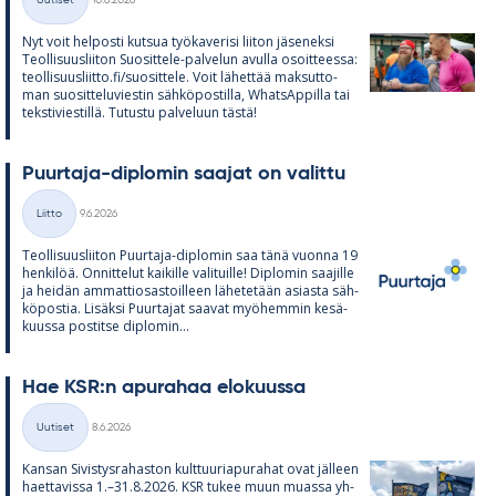
Uutiset
10.6.2026
Kategoriat
Nyt voit hel­posti kut­sua työ­ka­ve­risi lii­ton jä­se­neksi
Teol­li­suus­lii­ton Suo­sit­tele-pal­ve­lun avulla osoit­teessa:
teol­li­suus­liitto.fi/suo­sit­tele. Voit lä­het­tää mak­sut­to­
man suo­sit­te­lu­vies­tin säh­kö­pos­tilla, What­sAp­pilla tai
teks­ti­vies­tillä. Tu­tustu pal­ve­luun tästä!
Puur­taja-diplo­min saa­jat on va­littu
Kirjoitettu
Liitto
9.6.2026
Kategoriat
Teol­li­suus­lii­ton Puur­taja-diplo­min saa tänä vuonna 19
hen­ki­löä. On­nit­te­lut kai­kille va­li­tuille! Diplo­min saa­jille
ja hei­dän am­mat­tio­sas­toil­leen lä­he­te­tään asiasta säh­
kö­pos­tia. Li­säksi Puur­ta­jat saa­vat myö­hem­min ke­sä­
kuussa pos­titse diplo­min...
Hae KSR:n apu­ra­haa elo­kuussa
Kirjoitettu
Uutiset
8.6.2026
Kategoriat
Kan­san Si­vis­tys­ra­has­ton kult­tuu­ria­pu­ra­hat ovat jäl­leen
haet­ta­vissa 1.–31.8.2026. KSR tu­kee muun muassa yh­