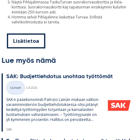
Näytä Pihlajalinnassa TaskuTurvan suorakorvauskorttia ja Kela-
korttiasi. Suorakorvauskortti käy tapaturman ensikäynnin kuluihin
enintään 250 euroon asti.
Homma selvä! Pihlajalinna laskuttaa Turvaa. Erillistä
vahinkoilmoitusta ei tarvita.
Lisätietoa
Lue myös nämä
SAK: Bud­jet­tieh­do­tus unoh­taa työt­tö­mät
Kirjoitettu
Uutiset
4.8.2026
Kategoriat
SAK:n pää­e­ko­no­misti Pat­rizio Lainàn mu­kaan val­tion­
va­rain­mi­nis­te­riön bud­jet­tieh­do­tuk­sessa olisi pi­tä­nyt
kes­kit­tyä työt­tö­myy­den tor­jun­taan ja kan­sa­lais­ten
luot­ta­muk­sen vah­vis­ta­mi­seen. – Työt­tö­myy­saste on
yli kym­me­nen pro­sen­tin. Hal­li­tus on pe­rus­teetta...
SAK