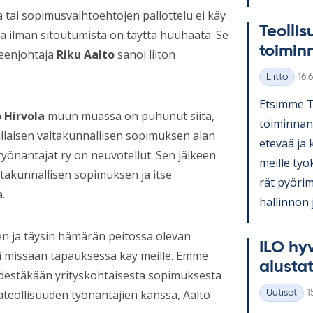
 tai sopimusvaihtoehtojen pallottelu ei käy
Teol­li­s
a ilman sitoutumista on täyttä huuhaata. Se
toi­min
heenjohtaja
Riku Aalto
sanoi liiton
Kirj
Liitto
16.
Kategoriat
Et­simme Teo
 Hirvola
muun muassa on puhunut siitä,
toi­min­nan
millaisen valtakunnallisen sopimuksen alan
ete­vää ja k
yönantajat ry on neuvotellut. Sen jälkeen
meille työ­
altakunnallisen sopimuksen ja itse
rät pyö­ri­
.
hal­lin­non 
isen ja täysin hämärän peitossa olevan
ILO hy­v
i missään tapauksessa käy meille. Emme
alus­ta­
hdestäkään yrityskohtaisesta sopimuksesta
K
teollisuuden työnantajien kanssa, Aalto
Uutiset
1
Kategoriat