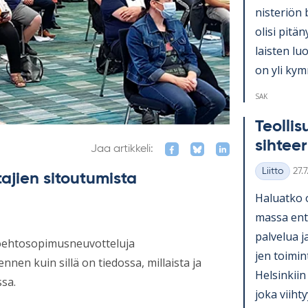
nis­te­riön 
olisi pi­tä­
lais­ten lu
on yli kym­
SAK
Teol­li­
sih­tee­
Jaa artikkeli:
Kirj
Liitto
27.
tajien sitoutumista
Kategoriat
Ha­luatko 
massa en­ti
pal­ve­lua j
työehtosopimusneuvotteluja
jen toi­mi
nen kuin sillä on tiedossa, millaista ja
Hel­sin­kiin
sa.
joka viih­ty