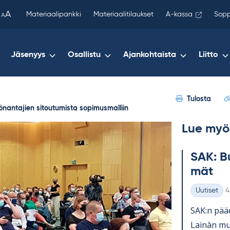
been
A
Materiaalipankki
Materiaalitilaukset
A-kassa
Sopp
A
copied
to
your
Jäsenyys
Osallistu
Ajankohtaista
Liitto
clipboard.)
Tulosta
työnantajien sitoutumista sopimusmalliin
Lue myö
SAK: Bu
mät
K
Uutiset
4
Kategoriat
SAK:n pää­e
Lainàn mu­k