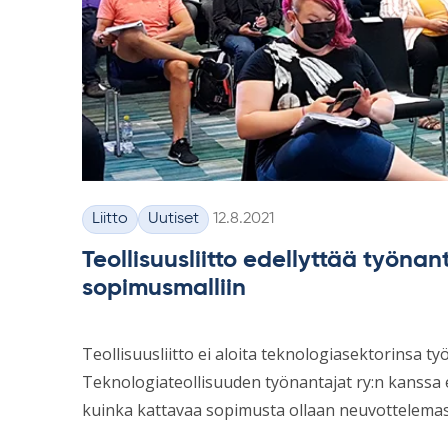
Kirjoitettu
Liitto
Uutiset
12.8.2021
Kategoriat
Teollisuusliitto edellyttää työnan
sopimusmalliin
Teollisuusliitto ei aloita teknologiasektorinsa 
Teknologiateollisuuden työnantajat ry:n kanssa en
kuinka kattavaa sopimusta ollaan neuvottelemas