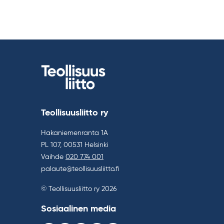
Teollisuusliitto ry
Hakaniemenranta 1A
PL 107, 00531 Helsinki
Vaihde
020 774 001
palaute@teollisuusliitto.fi
© Teollisuusliitto ry 2026
Sosiaalinen media