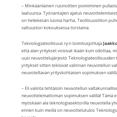
– Minkäänlainen rusinoitten poimiminen pullasta
laatuunsa. Työnantajien ajatus neuvottelemisest
on hellekesän luoma harha, Teollisuusliiton pu
valtuuston kokouksessa torstaina.
Teknologiateollisuus ry:n toimitusjohtaja
Jaakko
että alan yritykset voisivat ikään kuin odottaa, 
uusi neuvottelujärjestö Teknologiateollisuuden t
yritykset sitten tekisivät valinnan neuvotellun v
neuvoteltavan yrityskohtaisen sopimuksen välillä
– Eli valinta tehtäisiin neuvotellun valtakunnall
neuvottelemattoman sopimuksen välillä! Tämä e
myöskään ala teknologiasektorilla neuvotella y
ennen kuin meillä on neuvottelutulos Teknologia