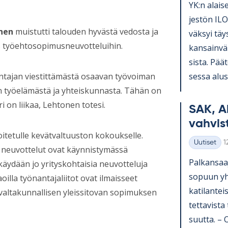
YK:n alai­se
jes­tön ILO
nen
muistutti talouden hyvästä vedosta ja
väk­syi täy
ös työehtosopimusneuvotteluihin.
kan­sain­vä­
sista. Pää­t
sessa alus­t
ntajan viestittämästä osaavan työvoiman
än työelämästä ja yhteiskunnasta. Tähän on
i on liikaa, Lehtonen totesi.
SAK, A
vah­vis­
itetulle kevätvaltuuston kokoukselle.
K
Uutiset
1
 neuvottelut ovat käynnistymässä
Kategoriat
Pal­kan­saa­
äydään jo yrityskohtaisia neuvotteluja
so­puun yh­t
illa työnantajaliitot ovat ilmaisseet
ka­ti­lan­te
valtakunnallisen yleissitovan sopimuksen
tet­ta­vista
suutta. – Os