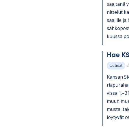
saa tänä v
nit­te­lut ka
saa­jille ja
säh­kö­pos­
kuussa pos­
Hae KS
K
Uutiset
8
Kategoriat
Kan­san Si­v
ria­pu­ra­ha
vissa 1.–3
muun muassa
musta, tai­
löy­ty­vät o