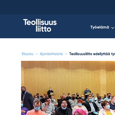
Skip
to
content
Työelämä
Etusivu
-
Ajankohtaista
-
Teollisuusliitto edellyttää 