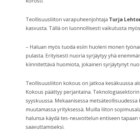
korosti.
Teollisuusliiton varapuheenjohtaja
Turja Lehto
kasvusta. Tällä on luonnollisesti vaikutusta my
– Haluan myös tuoda esiin huoleni monen työna
pulasta. Erityisesti nuoria syrjäytyy yhä enemm
kiinnitettävä huomiota, jokainen syrjäytynyt nuor
Teollisuusliiton kokous on jatkoa kesäkuussa alo
Kokous päättyy perjantaina. Teknologiasektorin
syyskuussa. Mekaanisessa metsäteollisuudessa k
muutamassa yrityksessä. Muilla liiton sopimusalao
halunsa käydä tes-neuvottelun entiseen tapaan 
saavuttamiseksi.